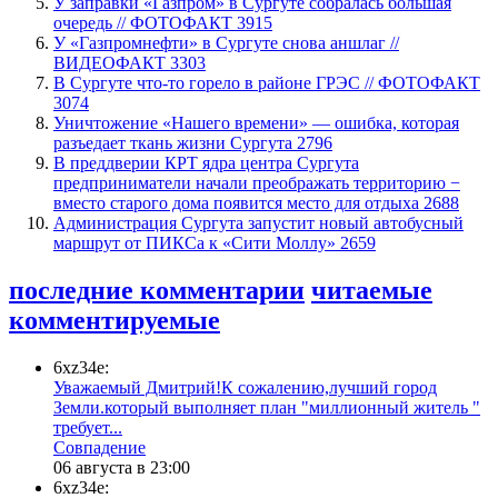
​У заправки «Газпром» в Сургуте собралась большая
очередь // ФОТОФАКТ
3915
У «Газпромнефти» в Сургуте снова аншлаг //
ВИДЕОФАКТ
3303
​В Сургуте что-то горело в районе ГРЭС // ФОТОФАКТ
3074
​Уничтожение «Нашего времени» — ошибка, которая
разъедает ткань жизни Сургута
2796
​В преддверии КРТ ядра центра Сургута
предприниматели начали преображать территорию −
вместо старого дома появится место для отдыха
2688
​Администрация Сургута запустит новый автобусный
маршрут от ПИКСа к «Сити Моллу»
2659
последние комментарии
читаемые
комментируемые
6xz34e:
Уважаемый Дмитрий!К сожалению,лучший город
Земли.который выполняет план "миллионный житель "
требует...
​Совпадение
06 августа в 23:00
6xz34e: