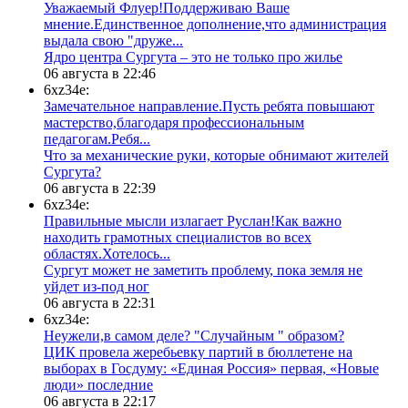
Уважаемый Флуер!Поддерживаю Ваше
мнение.Единственное дополнение,что администрация
выдала свою "друже...
​Ядро центра Сургута ‒ это не только про жилье
06 августа в 22:46
6xz34e:
Замечательное направление.Пусть ребята повышают
мастерство,благодаря профессиональным
педагогам.Ребя...
​Что за механические руки, которые обнимают жителей
Сургута?
06 августа в 22:39
6xz34e:
Правильные мысли излагает Руслан!Как важно
находить грамотных специалистов во всех
областях.Хотелось...
Сургут может не заметить проблему, пока земля не
уйдет из-под ног
06 августа в 22:31
6xz34e:
Неужели,в самом деле? "Случайным " образом?
ЦИК провела жеребьевку партий в бюллетене на
выборах в Госдуму: «Единая Россия» первая, «Новые
люди» последние
06 августа в 22:17