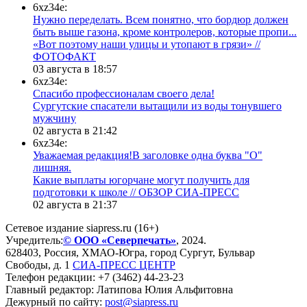
6xz34e:
Нужно переделать. Всем понятно, что бордюр должен
быть выше газона, кроме контролеров, которые пропи...
«Вот поэтому наши улицы и утопают в грязи» //
ФОТОФАКТ
03 августа в 18:57
6xz34e:
Спасибо профессионалам своего дела!
Сургутские спасатели вытащили из воды тонувшего
мужчину
02 августа в 21:42
6xz34e:
Уважаемая редакция!В заголовке одна буква "О"
лишняя.
Какие выплаты югорчане могут получить для
подготовки к школе // ОБЗОР СИА-ПРЕСС
02 августа в 21:37
Сетевое издание siapress.ru (16+)
Учредитель:
© ООО «Северпечать»
, 2024.
628403
,
Россия
,
ХМАО-Югра
, город
Сургут
,
Бульвар
Свободы, д. 1
СИА-ПРЕСС ЦЕНТР
Телефон редакции:
+7 (3462) 44-23-23
Главный редактор: Латипова Юлия Альфитовна
Дежурный по сайту:
post@siapress.ru