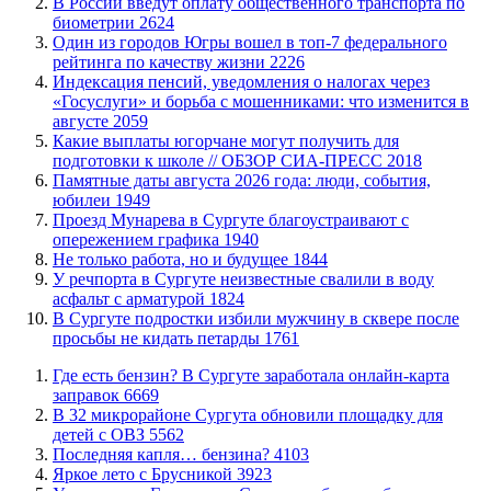
В России введут оплату общественного транспорта по
биометрии
2624
Один из городов Югры вошел в топ-7 федерального
рейтинга по качеству жизни
2226
​Индексация пенсий, уведомления о налогах через
«Госуслуги» и борьба с мошенниками: что изменится в
августе
2059
Какие выплаты югорчане могут получить для
подготовки к школе // ОБЗОР СИА-ПРЕСС
2018
​Памятные даты августа 2026 года: люди, события,
юбилеи
1949
​Проезд Мунарева в Сургуте благоустраивают с
опережением графика
1940
​Не только работа, но и будущее
1844
​У речпорта в Сургуте неизвестные свалили в воду
асфальт с арматурой
1824
В Сургуте подростки избили мужчину в сквере после
просьбы не кидать петарды
1761
​Где есть бензин? В Сургуте заработала онлайн-карта
заправок
6669
В 32 микрорайоне Сургута обновили площадку для
детей с ОВЗ
5562
​Последняя капля… бензина?
4103
Яркое лето с Брусникой
3923