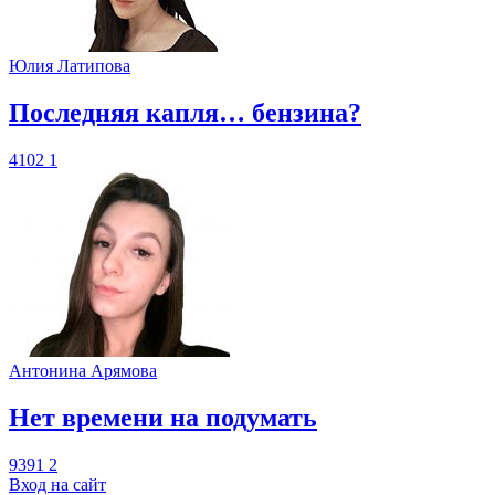
Юлия Латипова
​Последняя капля… бензина?
4102
1
Антонина Арямова
​Нет времени на подумать
9391
2
Вход на сайт