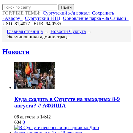
Найти
ГОРЯЧИЕ ТЕМЫ:
Сургутский ж/д вокзал
Сохранить
«Аврору»
Сургутский НТЦ
Обновление парка «За Саймой»
USD
81,4077
EUR
94,0585
Главная страница
→
Новости Сургута
→
​Экс-чиновники администрац...
Новости
​Куда сходить в Сургуте на выходных 8-9
августа? // АФИША
06 августа в 14:42
604
0