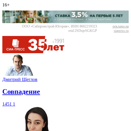
16+
ООО «Сибпромстрой-Югория», ИНН 8602219323
реклама на
erid:2SDnjeSGKGP
siapress.ru
Дмитрий Щеглов
​Совпадение
1451
1