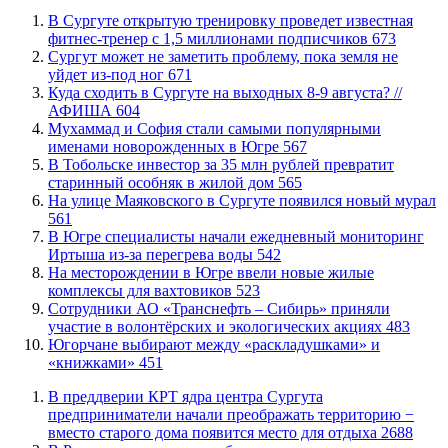
В Сургуте открытую тренировку проведет известная
фитнес-тренер с 1,5 миллионами подписчиков
673
Сургут может не заметить проблему, пока земля не
уйдет из-под ног
671
​Куда сходить в Сургуте на выходных 8-9 августа? //
АФИША
604
​Мухаммад и София стали самыми популярными
именами новорожденных в Югре
567
В Тобольске инвестор за 35 млн рублей превратит
старинный особняк в жилой дом
565
​На улице Маяковского в Сургуте появился новый мурал
561
В Югре специалисты начали ежедневный мониторинг
Иртыша из-за перегрева воды
542
​На месторождении в Югре ввели новые жилые
комплексы для вахтовиков
523
Сотрудники АО «Транснефть – Сибирь» приняли
участие в волонтёрских и экологических акциях
483
​Югорчане выбирают между «раскладушками» и
«книжками»
451
​В преддверии КРТ ядра центра Сургута
предприниматели начали преображать территорию −
вместо старого дома появится место для отдыха
2688