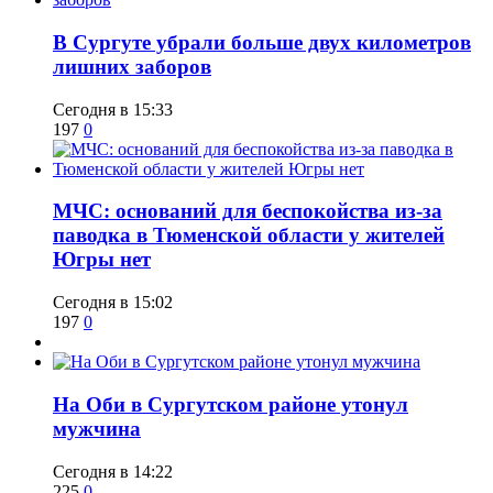
​В Сургуте убрали больше двух километров
лишних заборов
Сегодня в 15:33
197
0
​МЧС: оснований для беспокойства из-за
паводка в Тюменской области у жителей
Югры нет
Сегодня в 15:02
197
0
​На Оби в Сургутском районе утонул
мужчина
Сегодня в 14:22
225
0