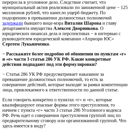
переросла в уголовное дело. Следствие считает, что
муниципальный актив реализовали по заниженной цене − 125
миллионов рублей, что нанесло ущерб бюджету. По
подозрению в превышении должностных полномочий
задержали
бывшего вице-мэра
Виталия Шарова
и главу
департамента имущества
Алексея Дворникова
. О
юридических нюансах дела и перспективах − в интервью с
руководителем юридической компании «Априори ЮС»
Сергеем Лукьянченко
.
− Расскажите более подробно об обвинении по пунктам «г»
и «е» части 3 статьи 286 УК РФ. Какие конкретные
действия подпадают под эти формулировки?
− Статья 286 УК РФ предусматривает наказание за
превышение должностных полномочий, то есть за
совершение действий, которые выходят за рамки компетенции
лица, привлекаемого к ответственности по данной статье.
Если говорить конкретно о пунктах «г» и «е», которые
квалифицируют опасные формы этого преступления, то
начнем с пункта «г» части 3 статьи 286 Уголовного кодекса
РФ. Речь идет о совершении преступления группой лиц по
предварительному сговору или организованной группой. Что
здесь имеется в виду?