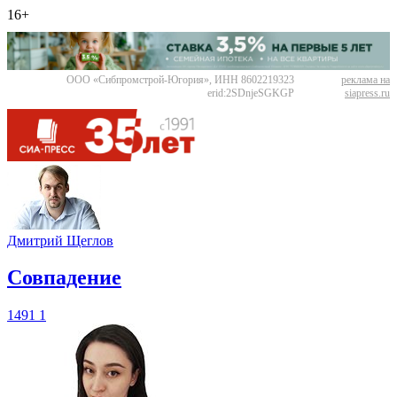
16+
ООО «Сибпромстрой-Югория», ИНН 8602219323
реклама на
erid:2SDnjeSGKGP
siapress.ru
Дмитрий Щеглов
​Совпадение
1491
1