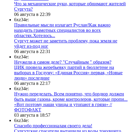
​Что за механические руки, которые обнимают жителей
Сургута?
06 августа в 22:39
6xz34e:
Правильные мысли излагает Руслан!Как важно
находить грамотных специалистов во всех
областях.Хотелось...
Сургут может не заметить проблему, пока земля не
уйдет из-под ног
06 августа в 22:31
6xz34e:
Неужели,в самом деле? "Случайным " образом?
ЦИК провела жеребьевку партий в бюллетене на
выборах в Госдуму: «Единая Россия» первая, «Новые
люди» последние
06 августа в 22:17
6xz34e:
Нужно переделать. Всем понятно, что бордюр должен
быть выше газона, кроме контролеров, которые пропи...
«Вот поэтому наши улицы и утопают в грязи» //
ФОТОФАКТ
03 августа в 18:57
6xz34e:
Спасибо профессионалам своего дела!
Сургутские спасатели вытащили из воды тонувшего