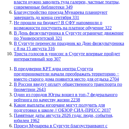
власти нужно заводить туда галереи, частные театры,
современные библиотеки
349
Благоустройство проезда Мунарева планируют
завершить до конца сентября
331
Не прошли на бюджет? В СФУ напомнили о
возможности поступить на платное обучение
322
​В День физкультурника в Сургуте ограничат движение
по Университетской
321
​В Сургуте перенесли праздник ко Дню физкультурника
с 8 на 15 августа
316
​Триста голосов в унисон: в Сургуте впервые пройдет
интерактивный хор
307
​В преддверии КРТ ядра центра Сургута
предприниматели начали преображать территорию −
вместо старого дома появится место для отдыха
2704
В России введут оплату общественного транспорта по
биометрии
2643
Один из городов Югры вошел в топ-7 федерального
рейтинга по качеству жизни
2238
Какие выплаты югорчане могут получить для
подготовки к школе // ОБЗОР СИА-ПРЕСС
2037
​Памятные даты августа 2026 года: люди, события,
юбилеи
1962
​Проезд Мунарева в Сургуте благоустраивают с