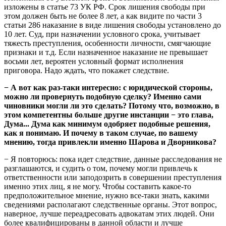
изложены в статье 73 УК РФ. Срок лишения свободы при
этом должен быть не более 8 лет, а как видите по части 3
статьи 286 наказание в виде лишения свободы установлено до
10 лет. Суд, при назначении условного срока, учитывает
тяжесть преступления, особенности личности, смягчающие
признаки и т.д. Если назначенное наказание не превышает
восьми лет, вероятен условный формат исполнения
приговора. Надо ждать, что покажет следствие.
− А вот как раз-таки интересно: с юридической стороны,
можно ли провернуть подобную сделку? Именно сами
чиновники могли ли это сделать? Потому что, возможно, в
этом компетентны больше другие инстанции − это глава,
Дума... Дума как минимум одобряет подобные решения,
как я понимаю. И почему в таком случае, по вашему
мнению, тогда привлекли именно Шарова и Дворникова?
− Я повторюсь: пока идет следствие, данные расследования не
разглашаются, и судить о том, почему могли привлечь к
ответственности или заподозрить в совершении преступления
именно этих лиц, я не могу. Чтобы составить какое-то
предположительное мнение, нужно все-таки знать, какими
сведениями располагают следственные органы. Этот вопрос,
наверное, лучше переадресовать адвокатам этих людей. Они
более квалифицированы в данной области и лучше