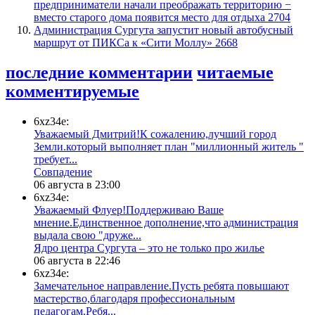
предприниматели начали преображать территорию −
вместо старого дома появится место для отдыха
2704
​Администрация Сургута запустит новый автобусный
маршрут от ПИКСа к «Сити Моллу»
2668
последние комментарии
читаемые
комментируемые
6xz34e:
Уважаемый Дмитрий!К сожалению,лучший город
Земли.который выполняет план "миллионный житель "
требует...
​Совпадение
06 августа в 23:00
6xz34e:
Уважаемый Флуер!Поддерживаю Ваше
мнение.Единственное дополнение,что администрация
выдала свою "друже...
​Ядро центра Сургута ‒ это не только про жилье
06 августа в 22:46
6xz34e:
Замечательное направление.Пусть ребята повышают
мастерство,благодаря профессиональным
педагогам.Ребя...