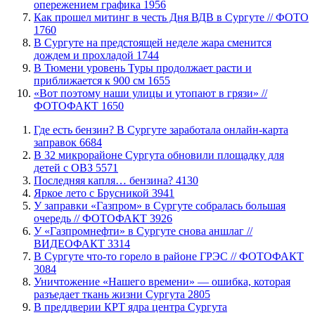
опережением графика
1956
Как прошел митинг в честь Дня ВДВ в Сургуте // ФОТО
1760
В Сургуте на предстоящей неделе жара сменится
дождем и прохладой
1744
В Тюмени уровень Туры продолжает расти и
приближается к 900 см
1655
«Вот поэтому наши улицы и утопают в грязи» //
ФОТОФАКТ
1650
​Где есть бензин? В Сургуте заработала онлайн-карта
заправок
6684
В 32 микрорайоне Сургута обновили площадку для
детей с ОВЗ
5571
​Последняя капля… бензина?
4130
Яркое лето с Брусникой
3941
​У заправки «Газпром» в Сургуте собралась большая
очередь // ФОТОФАКТ
3926
У «Газпромнефти» в Сургуте снова аншлаг //
ВИДЕОФАКТ
3314
​В Сургуте что-то горело в районе ГРЭС // ФОТОФАКТ
3084
​Уничтожение «Нашего времени» — ошибка, которая
разъедает ткань жизни Сургута
2805
​В преддверии КРТ ядра центра Сургута