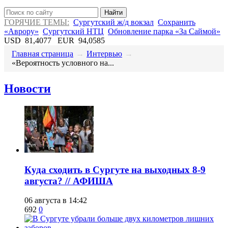
Найти
ГОРЯЧИЕ ТЕМЫ:
Сургутский ж/д вокзал
Сохранить
«Аврору»
Сургутский НТЦ
Обновление парка «За Саймой»
USD
81,4077
EUR
94,0585
Главная страница
→
Интервью
→
​«Вероятность условного на...
Новости
​Куда сходить в Сургуте на выходных 8-9
августа? // АФИША
06 августа в 14:42
692
0