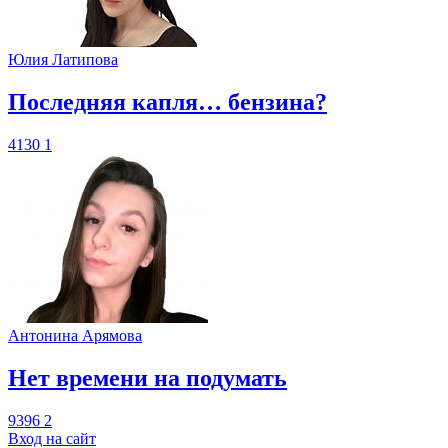
Юлия Латипова
​Последняя капля… бензина?
4130
1
Антонина Арямова
​Нет времени на подумать
9396
2
Вход на сайт