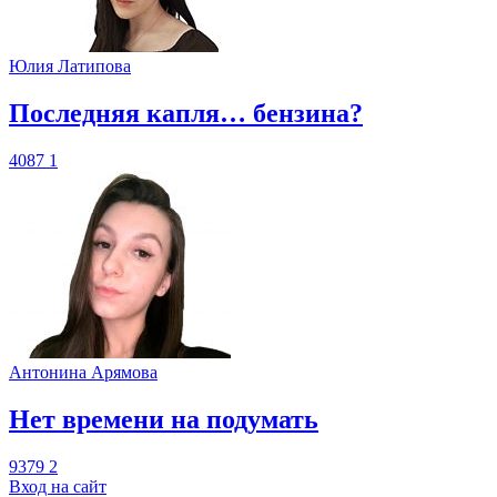
Юлия Латипова
​Последняя капля… бензина?
4087
1
Антонина Арямова
​Нет времени на подумать
9379
2
Вход на сайт