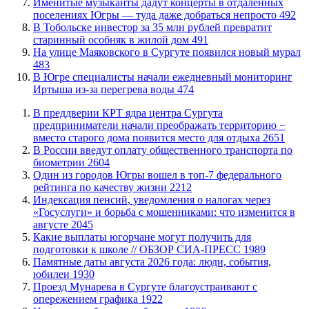
Именитые музыканты дадут концерты в отдаленных
поселениях Югры — туда даже добраться непросто
492
В Тобольске инвестор за 35 млн рублей превратит
старинный особняк в жилой дом
491
​На улице Маяковского в Сургуте появился новый мурал
483
В Югре специалисты начали ежедневный мониторинг
Иртыша из-за перегрева воды
474
​В преддверии КРТ ядра центра Сургута
предприниматели начали преображать территорию −
вместо старого дома появится место для отдыха
2651
В России введут оплату общественного транспорта по
биометрии
2604
Один из городов Югры вошел в топ-7 федерального
рейтинга по качеству жизни
2212
​Индексация пенсий, уведомления о налогах через
«Госуслуги» и борьба с мошенниками: что изменится в
августе
2045
Какие выплаты югорчане могут получить для
подготовки к школе // ОБЗОР СИА-ПРЕСС
1989
​Памятные даты августа 2026 года: люди, события,
юбилеи
1930
​Проезд Мунарева в Сургуте благоустраивают с
опережением графика
1922