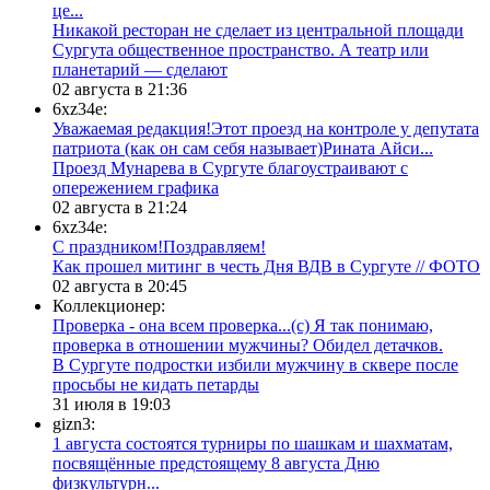
це...
​Никакой ресторан не сделает из центральной площади
Сургута общественное пространство. А театр или
планетарий — сделают
02 августа в 21:36
6xz34e:
Уважаемая редакция!Этот проезд на контроле у депутата
патриота (как он сам себя называет)Рината Айси...
​Проезд Мунарева в Сургуте благоустраивают с
опережением графика
02 августа в 21:24
6xz34e:
С праздником!Поздравляем!
Как прошел митинг в честь Дня ВДВ в Сургуте // ФОТО
02 августа в 20:45
Коллекционер:
Проверка - она всем проверка...(с) Я так понимаю,
проверка в отношении мужчины? Обидел детачков.
В Сургуте подростки избили мужчину в сквере после
просьбы не кидать петарды
31 июля в 19:03
gizn3:
1 августа состоятся турниры по шашкам и шахматам,
посвящённые предстоящему 8 августа Дню
физкультурн...