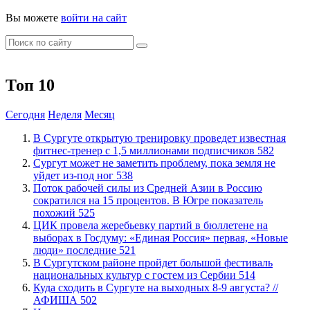
Вы можете
войти на сайт
Топ 10
Сегодня
Неделя
Месяц
В Сургуте открытую тренировку проведет известная
фитнес-тренер с 1,5 миллионами подписчиков
582
Сургут может не заметить проблему, пока земля не
уйдет из-под ног
538
Поток рабочей силы из Средней Азии в Россию
сократился на 15 процентов. В Югре показатель
похожий
525
ЦИК провела жеребьевку партий в бюллетене на
выборах в Госдуму: «Единая Россия» первая, «Новые
люди» последние
521
В Сургутском районе пройдет большой фестиваль
национальных культур с гостем из Сербии
514
​Куда сходить в Сургуте на выходных 8-9 августа? //
АФИША
502