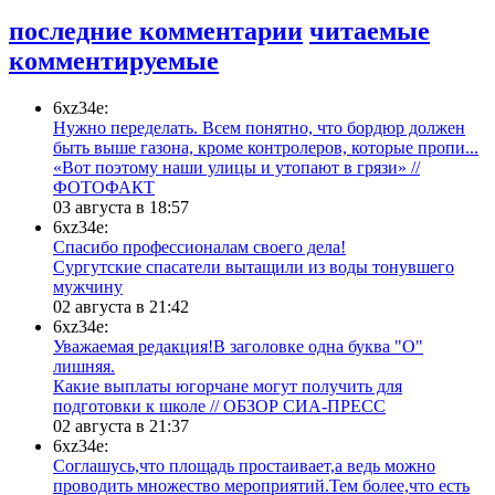
последние комментарии
читаемые
комментируемые
6xz34e:
Нужно переделать. Всем понятно, что бордюр должен
быть выше газона, кроме контролеров, которые пропи...
«Вот поэтому наши улицы и утопают в грязи» //
ФОТОФАКТ
03 августа в 18:57
6xz34e:
Спасибо профессионалам своего дела!
Сургутские спасатели вытащили из воды тонувшего
мужчину
02 августа в 21:42
6xz34e:
Уважаемая редакция!В заголовке одна буква "О"
лишняя.
Какие выплаты югорчане могут получить для
подготовки к школе // ОБЗОР СИА-ПРЕСС
02 августа в 21:37
6xz34e:
Соглашусь,что площадь простаивает,а ведь можно
проводить множество мероприятий.Тем более,что есть