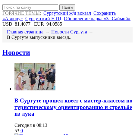
Найти
ГОРЯЧИЕ ТЕМЫ:
Сургутский ж/д вокзал
Сохранить
«Аврору»
Сургутский НТЦ
Обновление парка «За Саймой»
USD
81,4077
EUR
94,0585
Главная страница
→
Новости Сургута
→
В Сургуте выпускники высад...
Новости
В Сургуте прошел квест с мастер-классом по
туристическому ориентированию и стрельбе
из лука
Сегодня в 08:13
53
0