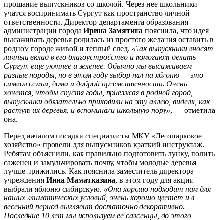
прощание выпускников со школой. Через нее школьники
учатся воспринимать Сургут как пространство личной
ответственности. Директор департамента образования
администрации города
Ирина Замятина
пояснила, что идея
высаживать деревья родилась из простого желания оставить в
родном городе живой и теплый след.
«Так выпускники вносят
личный вклад в его благоустройство и помогают делать
Сургут еще уютнее и зеленее. Обычно мы высаживаем
разные породы, но в этом году выбор пал на яблоню — это
символ семьи, дома и доброй преемственности. Очень
хочется, чтобы спустя годы, приезжая в родной город,
выпускники обязательно приходили на эту аллею, видели, как
растут их деревья, и вспоминали школьную пору»
, — отметила
она.
Перед началом посадки специалисты МКУ «Лесопарковое
хозяйство» провели для выпускников краткий инструктаж.
Ребятам объяснили, как правильно подготовить лунку, полить
саженец и замульчировать почву, чтобы молодые деревья
лучше прижились. Как пояснила заместитель директора
учреждения
Инна Маматказина
, в этом году для акции
выбрали яблоню сибирскую.
«Она хорошо подходит нам для
наших климатических условий, очень хорошо цветет и в
весенний период выглядит достаточно декоративно.
Последние 10 лет мы используем ее саженцы, до этого