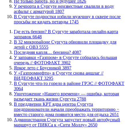
​Не только работа, но и будущее
1826
​У речпорта в Сургуте неизвестные свалили в воду
асфальт с арматурой
1807
В Сургуте подростки избили мужчину в сквере после
просьбы не кидать петарды
1745
​Где есть бензин? В Сургуте заработала онлайн-карта
заправок
6648
В 32 микрорайоне Сургута обновили площадку для
детей с ОВЗ
5555
​Последняя капля… бензина?
4087
​У заправки «Газпром» в Сургуте собралась большая
очередь // ФОТОФАКТ
3902
Яркое лето с Брусникой
3897
У «Газпромнефти» в Сургуте снова аншлаг //
ВИДЕОФАКТ
3295
​В Сургуте что-то горело в районе ГРЭС // ФОТОФАКТ
3064
​Уничтожение «Нашего времени» — ошибка, которая
разъедает ткань жизни Сургута
2788
​В преддверии КРТ ядра центра Сургута
предприниматели начали преображать территорию −
вместо старого дома появится место для отдыха
2651
​Администрация Сургута запустит новый автобусный
маршрут от ПИКСа к «Сити Моллу»
2650