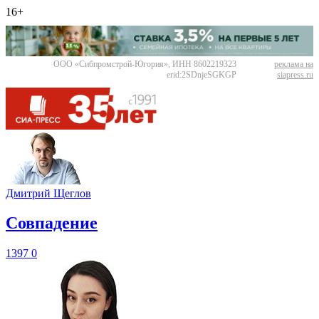
16+
ООО «Сибпромстрой-Югория», ИНН 8602219323
реклама на
erid:2SDnjeSGKGP
siapress.ru
Дмитрий Щеглов
​Совпадение
1397
0