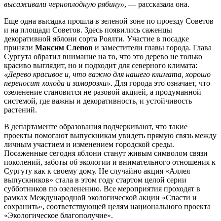
высаживали черноплодную рябину»
, — рассказала она.
Еще одна высадка прошла в зеленой зоне по проезду Советов
и на площади Советов. Здесь появились саженцы
декоративной яблони сорта Роялти. Участие в посадке
приняли
Максим Слепов
и заместители главы города. Глава
Сургута обратил внимание на то, что это дерево не только
красиво выглядит, но и подходит для северного климата:
«Дерево красивое и, что важно для нашего климата, хорошо
переносит холода и заморозки»
. Для города это означает, что
озеленение становится не разовой акцией, а продуманной
системой, где важны и декоративность, и устойчивость
растений.
В департаменте образования подчеркивают, что такие
проекты помогают выпускникам увидеть прямую связь между
личным участием и изменением городской среды.
Посаженные сегодня яблони станут живым символом связи
поколений, заботы об экологии и внимательного отношения к
Сургуту как к своему дому. Не случайно акция «Аллея
выпускников» стала в этом году стартом целой серии
субботников по озеленению. Все мероприятия проходят в
рамках Международной экологической акции «Спасти и
сохранить», соответствующей целям национального проекта
«Экологическое благополучие».