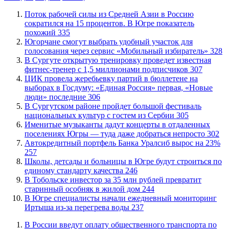
Поток рабочей силы из Средней Азии в Россию
сократился на 15 процентов. В Югре показатель
похожий
335
Югорчане смогут выбрать удобный участок для
голосования через сервис «Мобильный избиратель»
328
В Сургуте открытую тренировку проведет известная
фитнес-тренер с 1,5 миллионами подписчиков
307
ЦИК провела жеребьевку партий в бюллетене на
выборах в Госдуму: «Единая Россия» первая, «Новые
люди» последние
306
В Сургутском районе пройдет большой фестиваль
национальных культур с гостем из Сербии
305
Именитые музыканты дадут концерты в отдаленных
поселениях Югры — туда даже добраться непросто
302
​Автокредитный портфель Банка Уралсиб вырос на 23%
257
Школы, детсады и больницы в Югре будут строиться по
единому стандарту качества
246
В Тобольске инвестор за 35 млн рублей превратит
старинный особняк в жилой дом
244
В Югре специалисты начали ежедневный мониторинг
Иртыша из-за перегрева воды
237
В России введут оплату общественного транспорта по