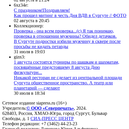
6xz34e:
С праздником!Поздравляем!
Как прошел митинг в честь Дня ВДВ в Сургуте // ФОТО
02 августа в 20:45
Коллекционер:
Проверка - она всем проверка...(с) Я так понимаю,
проверка в отношении мужчины? Обидел детачков.
В Сургуте подростки избили мужчину в сквере после
просьбы не кидать петарды
31 июля в 19:03
gizn3:
1 августа состоятся турниры по шашкам и шахматам,
посвящённые предстоящему 8 августа Дню
физкультурн...
​Никакой ресторан не сделает из центральной площади
Сургута общественное пространство. А театр или
планетарий — сделают
30 июля в 18:34
Сетевое издание siapress.ru (16+)
Учредитель:
© ООО «Северпечать»
, 2024.
628403
,
Россия
,
ХМАО-Югра
, город
Сургут
,
Бульвар
Свободы, д. 1
СИА-ПРЕСС ЦЕНТР
Телефон редакции:
+7 (3462) 44-23-23
Главный редактор: Латипова Юлия Альфитовна