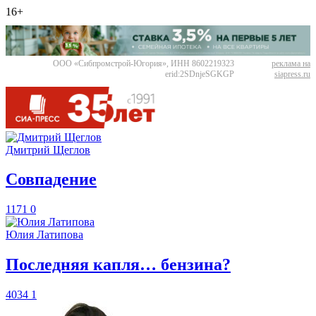
16+
ООО «Сибпромстрой-Югория», ИНН 8602219323
реклама на
erid:2SDnjeSGKGP
siapress.ru
Дмитрий Щеглов
​Совпадение
1171
0
Юлия Латипова
​Последняя капля… бензина?
4034
1