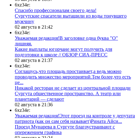
6xz34e:
Спасибо профессионалам своего дела!
Сургутские спасатели вытащили из воды тонувшего
мужчину
02 августа в 21:42
6xz34e:
Уважаемая редакция!В заголовке одна буква "О"
лишняя.
Какие выплаты югорчане могут получить для
подготовки к школе // ОБЗОР СИА-ПРЕСС
02 августа в 21:37
6xz34e:
Соглашусь,что площадь простаивает,а ведь можно
проводить множество мероприятий.Тем более,что есть
це...
​Никакой ресторан не сделает из центральной площади
Сургута общественное пространство. А театр или
планетарий — сделают
02 августа в 21:36
6xz34e:
Уважаемая редакция!Этот проезд на контроле у депутата
патриота (как он сам себя называет)Рината Айси...
​Проезд Мунарева в Сургуте благоустраивают с
опережением графика
02 августа в 21:24