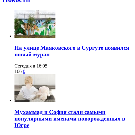
​На улице Маяковского в Сургуте появился
новый мурал
Сегодня в 16:05
166
0
​Мухаммад и София стали самыми
популярными именами новорожденных в
Югре