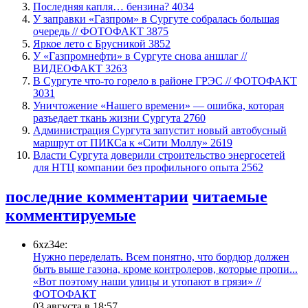
​Последняя капля… бензина?
4034
​У заправки «Газпром» в Сургуте собралась большая
очередь // ФОТОФАКТ
3875
Яркое лето с Брусникой
3852
У «Газпромнефти» в Сургуте снова аншлаг //
ВИДЕОФАКТ
3263
​В Сургуте что-то горело в районе ГРЭС // ФОТОФАКТ
3031
​Уничтожение «Нашего времени» — ошибка, которая
разъедает ткань жизни Сургута
2760
​Администрация Сургута запустит новый автобусный
маршрут от ПИКСа к «Сити Моллу»
2619
Власти Сургута доверили строительство энергосетей
для НТЦ компании без профильного опыта
2562
последние комментарии
читаемые
комментируемые
6xz34e:
Нужно переделать. Всем понятно, что бордюр должен
быть выше газона, кроме контролеров, которые пропи...
«Вот поэтому наши улицы и утопают в грязи» //
ФОТОФАКТ
03 августа в 18:57