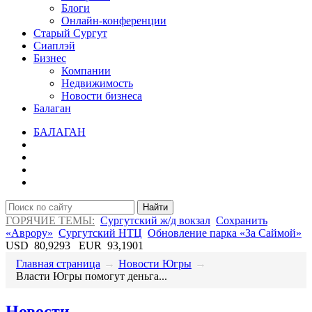
Блоги
Онлайн-конференции
Старый Сургут
Сиаплэй
Бизнес
Компании
Недвижимость
Новости бизнеса
Балаган
БАЛАГАН
Найти
ГОРЯЧИЕ ТЕМЫ:
Сургутский ж/д вокзал
Сохранить
«Аврору»
Сургутский НТЦ
Обновление парка «За Саймой»
USD
80,9293
EUR
93,1901
Главная страница
→
Новости Югры
→
Власти Югры помогут деньга...
Новости