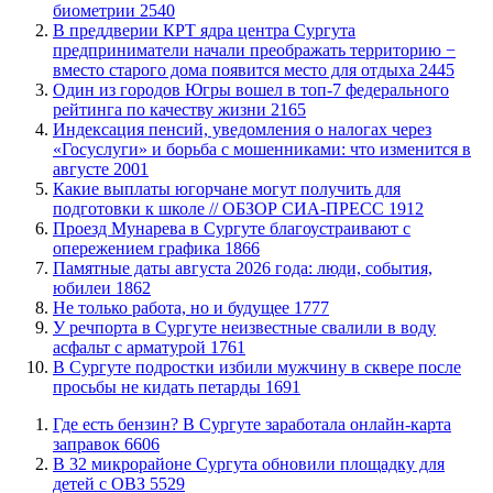
биометрии
2540
​В преддверии КРТ ядра центра Сургута
предприниматели начали преображать территорию −
вместо старого дома появится место для отдыха
2445
Один из городов Югры вошел в топ-7 федерального
рейтинга по качеству жизни
2165
​Индексация пенсий, уведомления о налогах через
«Госуслуги» и борьба с мошенниками: что изменится в
августе
2001
Какие выплаты югорчане могут получить для
подготовки к школе // ОБЗОР СИА-ПРЕСС
1912
​Проезд Мунарева в Сургуте благоустраивают с
опережением графика
1866
​Памятные даты августа 2026 года: люди, события,
юбилеи
1862
​Не только работа, но и будущее
1777
​У речпорта в Сургуте неизвестные свалили в воду
асфальт с арматурой
1761
В Сургуте подростки избили мужчину в сквере после
просьбы не кидать петарды
1691
​Где есть бензин? В Сургуте заработала онлайн-карта
заправок
6606
В 32 микрорайоне Сургута обновили площадку для
детей с ОВЗ
5529