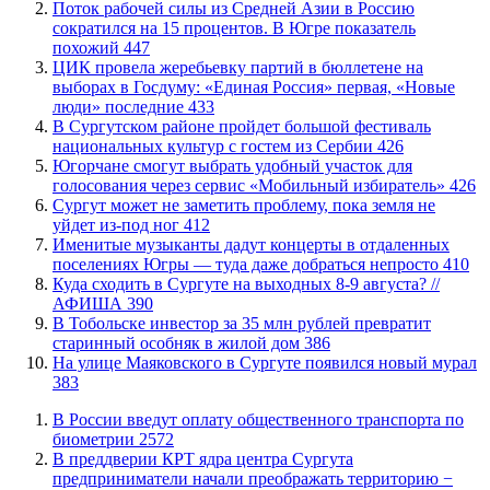
Поток рабочей силы из Средней Азии в Россию
сократился на 15 процентов. В Югре показатель
похожий
447
ЦИК провела жеребьевку партий в бюллетене на
выборах в Госдуму: «Единая Россия» первая, «Новые
люди» последние
433
В Сургутском районе пройдет большой фестиваль
национальных культур с гостем из Сербии
426
Югорчане смогут выбрать удобный участок для
голосования через сервис «Мобильный избиратель»
426
Сургут может не заметить проблему, пока земля не
уйдет из-под ног
412
Именитые музыканты дадут концерты в отдаленных
поселениях Югры — туда даже добраться непросто
410
​Куда сходить в Сургуте на выходных 8-9 августа? //
АФИША
390
В Тобольске инвестор за 35 млн рублей превратит
старинный особняк в жилой дом
386
​На улице Маяковского в Сургуте появился новый мурал
383
В России введут оплату общественного транспорта по
биометрии
2572
​В преддверии КРТ ядра центра Сургута
предприниматели начали преображать территорию −