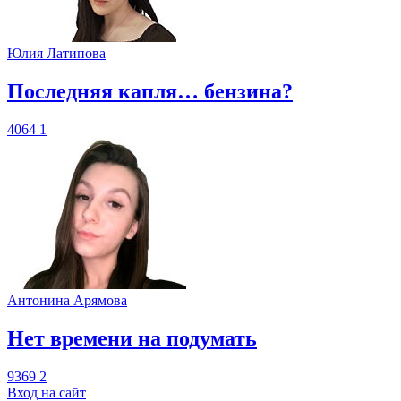
Юлия Латипова
​Последняя капля… бензина?
4064
1
Антонина Арямова
​Нет времени на подумать
9369
2
Вход на сайт