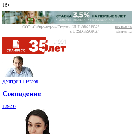
16+
ООО «Сибпромстрой-Югория», ИНН 8602219323
реклама на
erid:2SDnjeSGKGP
siapress.ru
Дмитрий Щеглов
​Совпадение
1292
0