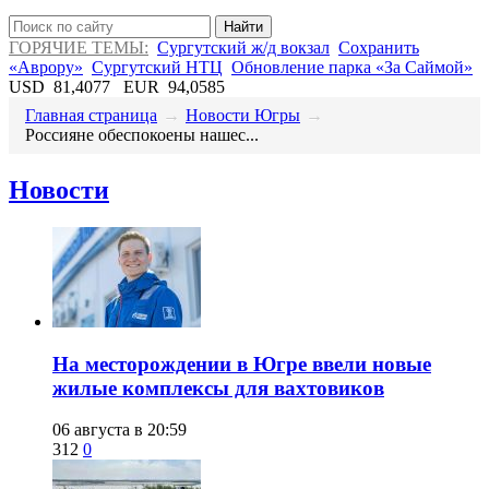
Найти
ГОРЯЧИЕ ТЕМЫ:
Сургутский ж/д вокзал
Сохранить
«Аврору»
Сургутский НТЦ
Обновление парка «За Саймой»
USD
81,4077
EUR
94,0585
Главная страница
→
Новости Югры
→
Россияне обеспокоены нашес...
Новости
​На месторождении в Югре ввели новые
жилые комплексы для вахтовиков
06 августа в 20:59
312
0