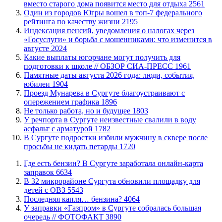
вместо старого дома появится место для отдыха
2561
Один из городов Югры вошел в топ-7 федерального
рейтинга по качеству жизни
2195
​Индексация пенсий, уведомления о налогах через
«Госуслуги» и борьба с мошенниками: что изменится в
августе
2024
Какие выплаты югорчане могут получить для
подготовки к школе // ОБЗОР СИА-ПРЕСС
1961
​Памятные даты августа 2026 года: люди, события,
юбилеи
1904
​Проезд Мунарева в Сургуте благоустраивают с
опережением графика
1896
​Не только работа, но и будущее
1803
​У речпорта в Сургуте неизвестные свалили в воду
асфальт с арматурой
1782
В Сургуте подростки избили мужчину в сквере после
просьбы не кидать петарды
1720
​Где есть бензин? В Сургуте заработала онлайн-карта
заправок
6634
В 32 микрорайоне Сургута обновили площадку для
детей с ОВЗ
5543
​Последняя капля… бензина?
4064
​У заправки «Газпром» в Сургуте собралась большая
очередь // ФОТОФАКТ
3890