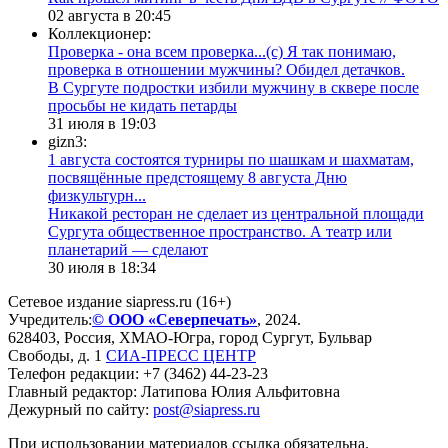
02 августа в 20:45
Коллекционер:
Проверка - она всем проверка...(с) Я так понимаю,
проверка в отношении мужчины? Обидел детачков.
В Сургуте подростки избили мужчину в сквере после
просьбы не кидать петарды
31 июля в 19:03
gizn3:
1 августа состоятся турниры по шашкам и шахматам,
посвящённые предстоящему 8 августа Дню
физкультурн...
​Никакой ресторан не сделает из центральной площади
Сургута общественное пространство. А театр или
планетарий — сделают
30 июля в 18:34
Сетевое издание siapress.ru (16+)
Учредитель:
© ООО «Северпечать»
, 2024.
628403
,
Россия
,
ХМАО-Югра
, город
Сургут
,
Бульвар
Свободы, д. 1
СИА-ПРЕСС ЦЕНТР
Телефон редакции:
+7 (3462) 44-23-23
Главный редактор: Латипова Юлия Альфитовна
Дежурный по сайту:
post@siapress.ru
При использовании материалов ссылка обязательна.