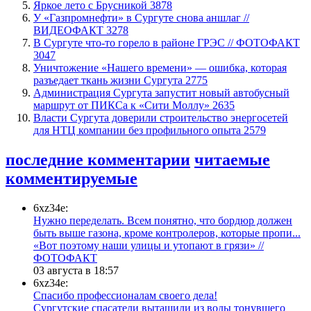
Яркое лето с Брусникой
3878
У «Газпромнефти» в Сургуте снова аншлаг //
ВИДЕОФАКТ
3278
​В Сургуте что-то горело в районе ГРЭС // ФОТОФАКТ
3047
​Уничтожение «Нашего времени» — ошибка, которая
разъедает ткань жизни Сургута
2775
​Администрация Сургута запустит новый автобусный
маршрут от ПИКСа к «Сити Моллу»
2635
Власти Сургута доверили строительство энергосетей
для НТЦ компании без профильного опыта
2579
последние комментарии
читаемые
комментируемые
6xz34e:
Нужно переделать. Всем понятно, что бордюр должен
быть выше газона, кроме контролеров, которые пропи...
«Вот поэтому наши улицы и утопают в грязи» //
ФОТОФАКТ
03 августа в 18:57
6xz34e:
Спасибо профессионалам своего дела!
Сургутские спасатели вытащили из воды тонувшего