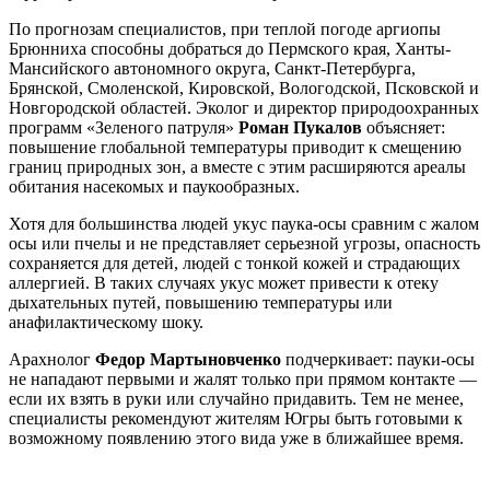
По прогнозам специалистов, при теплой погоде аргиопы
Брюнниха способны добраться до Пермского края, Ханты-
Мансийского автономного округа, Санкт-Петербурга,
Брянской, Смоленской, Кировской, Вологодской, Псковской и
Новгородской областей. Эколог и директор природоохранных
программ «Зеленого патруля»
Роман Пукалов
объясняет:
повышение глобальной температуры приводит к смещению
границ природных зон, а вместе с этим расширяются ареалы
обитания насекомых и паукообразных.
Хотя для большинства людей укус паука-осы сравним с жалом
осы или пчелы и не представляет серьезной угрозы, опасность
сохраняется для детей, людей с тонкой кожей и страдающих
аллергией. В таких случаях укус может привести к отеку
дыхательных путей, повышению температуры или
анафилактическому шоку.
Арахнолог
Федор Мартыновченко
подчеркивает: пауки-осы
не нападают первыми и жалят только при прямом контакте —
если их взять в руки или случайно придавить. Тем не менее,
специалисты рекомендуют жителям Югры быть готовыми к
возможному появлению этого вида уже в ближайшее время.