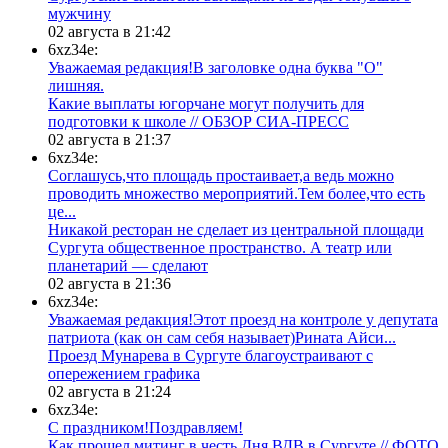
мужчину
02 августа в 21:42
6xz34e:
Уважаемая редакция!В заголовке одна буква "О"
лишняя.
Какие выплаты югорчане могут получить для
подготовки к школе // ОБЗОР СИА-ПРЕСС
02 августа в 21:37
6xz34e:
Соглашусь,что площадь простаивает,а ведь можно
проводить множество мероприятий.Тем более,что есть
це...
​Никакой ресторан не сделает из центральной площади
Сургута общественное пространство. А театр или
планетарий — сделают
02 августа в 21:36
6xz34e:
Уважаемая редакция!Этот проезд на контроле у депутата
патриота (как он сам себя называет)Рината Айси...
​Проезд Мунарева в Сургуте благоустраивают с
опережением графика
02 августа в 21:24
6xz34e:
С праздником!Поздравляем!
Как прошел митинг в честь Дня ВДВ в Сургуте // ФОТО