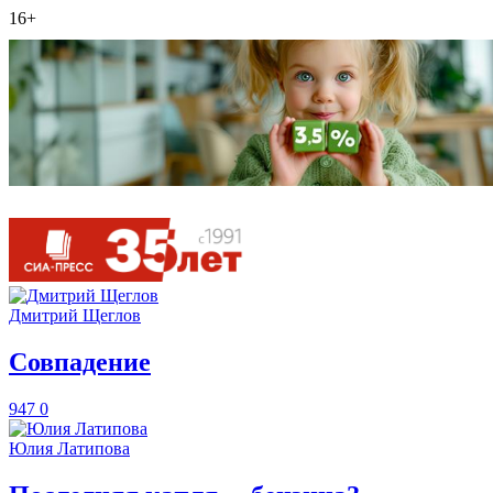
16+
Дмитрий Щеглов
​Совпадение
947
0
Юлия Латипова