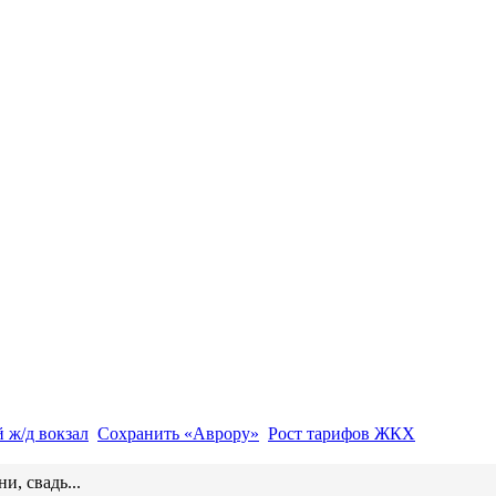
 ж/д вокзал
Сохранить «Аврору»
Рост тарифов ЖКХ
и, свадь...