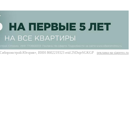
Сибпромстрой-Югория», ИНН 8602219323 erid:2SDnjeSGKGP
реклама на siapress.ru