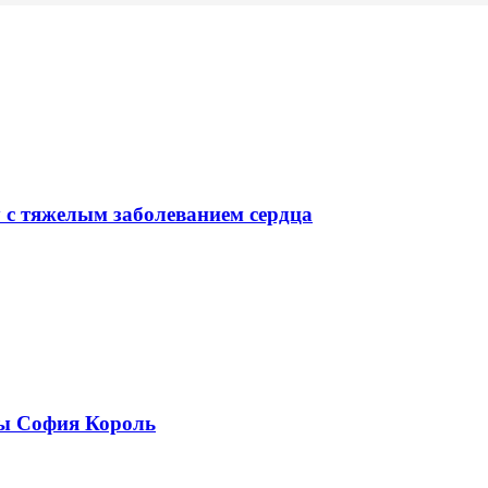
у с тяжелым заболеванием сердца
ры София Король