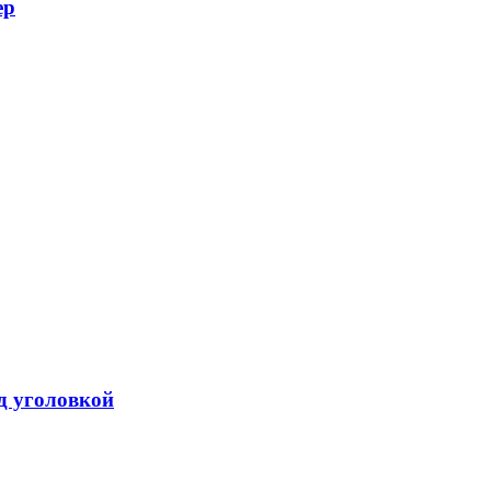
ер
од уголовкой