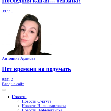
​Последняя капля… бензина?
3977
1
Антонина Арямова
​Нет времени на подумать
9331
2
Вход на сайт
Новости
Новости Сургута
Новости Нижневартовска
Новости Нефтеюганска