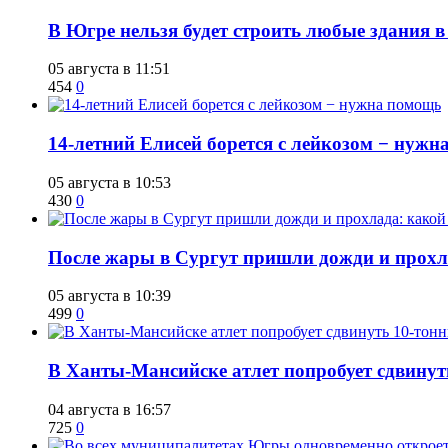
В Югре нельзя будет строить любые здания в
05 августа в 11:51
454
0
14-летний Елисей борется с лейкозом − нуж
05 августа в 10:53
430
0
​После жары в Сургут пришли дожди и прохла
05 августа в 10:39
499
0
​В Ханты-Мансийске атлет попробует сдвину
04 августа в 16:57
725
0