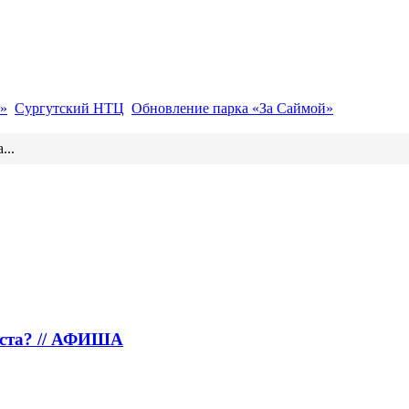
»
Сургутский НТЦ
Обновление парка «За Саймой»
...
густа? // АФИША