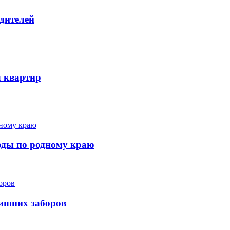
дителей
ч квартир
ходы по родному краю
лишних заборов