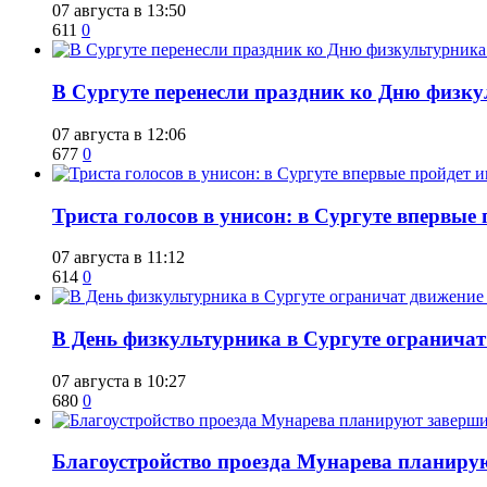
07 августа в 13:50
611
0
​В Сургуте перенесли праздник ко Дню физкул
07 августа в 12:06
677
0
​Триста голосов в унисон: в Сургуте впервы
07 августа в 11:12
614
0
​В День физкультурника в Сургуте ограничат
07 августа в 10:27
680
0
Благоустройство проезда Мунарева планирую