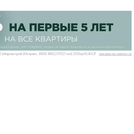
Сибпромстрой-Югория», ИНН 8602219323 erid:2SDnjeSGKGP
реклама на siapress.ru