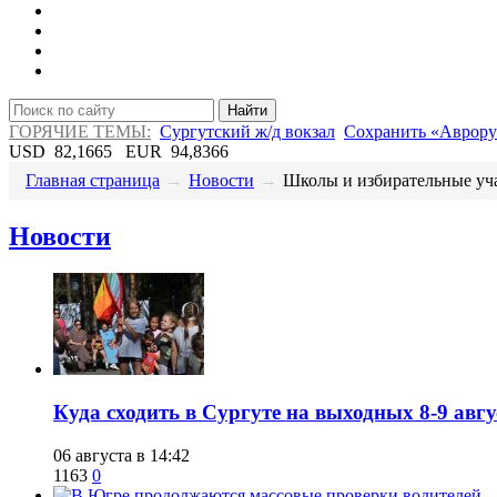
Найти
ГОРЯЧИЕ ТЕМЫ:
Сургутский ж/д вокзал
Сохранить «Аврору
USD
82,1665
EUR
94,8366
Главная страница
→
Новости
→
​Школы и избирательные уча
Новости
​Куда сходить в Сургуте на выходных 8-9 ав
06 августа в 14:42
1163
0