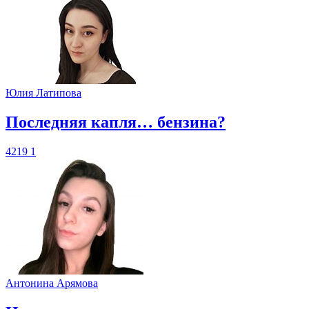
Юлия Латипова
​Последняя капля… бензина?
4219
1
Антонина Арямова