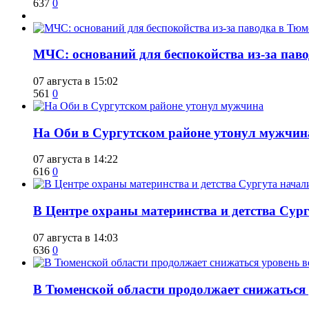
637
0
​МЧС: оснований для беспокойства из-за пав
07 августа в 15:02
561
0
​На Оби в Сургутском районе утонул мужчин
07 августа в 14:22
616
0
​В Центре охраны материнства и детства Сур
07 августа в 14:03
636
0
​В Тюменской области продолжает снижаться