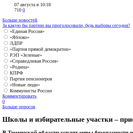
07 августа в 10:18
710
0
Больше новостей
За какую бы партию вы проголосовали, будь выборы сегодня?
«Единая Россия»
«Яблоко»
ЛДПР
«Партия прямой демократии»
РЭП «Зеленые»
«Справедливая Россия»
«Родина»
КПРФ
Партия пенсионеров
«Новые люди»
Коммунисты России
Комментировать
0
Больше опросов
​Школы и избирательные участки – при
В Тюменской области усилят меры безопасности 