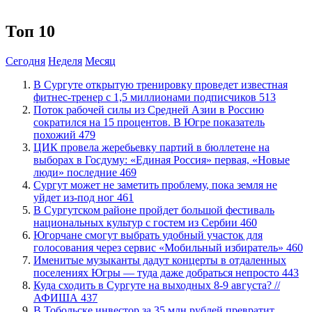
Топ 10
Сегодня
Неделя
Месяц
В Сургуте открытую тренировку проведет известная
фитнес-тренер с 1,5 миллионами подписчиков
513
Поток рабочей силы из Средней Азии в Россию
сократился на 15 процентов. В Югре показатель
похожий
479
ЦИК провела жеребьевку партий в бюллетене на
выборах в Госдуму: «Единая Россия» первая, «Новые
люди» последние
469
Сургут может не заметить проблему, пока земля не
уйдет из-под ног
461
В Сургутском районе пройдет большой фестиваль
национальных культур с гостем из Сербии
460
Югорчане смогут выбрать удобный участок для
голосования через сервис «Мобильный избиратель»
460
Именитые музыканты дадут концерты в отдаленных
поселениях Югры — туда даже добраться непросто
443
​Куда сходить в Сургуте на выходных 8-9 августа? //
АФИША
437
В Тобольске инвестор за 35 млн рублей превратит