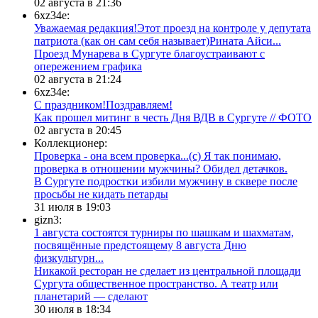
02 августа в 21:36
6xz34e:
Уважаемая редакция!Этот проезд на контроле у депутата
патриота (как он сам себя называет)Рината Айси...
​Проезд Мунарева в Сургуте благоустраивают с
опережением графика
02 августа в 21:24
6xz34e:
С праздником!Поздравляем!
Как прошел митинг в честь Дня ВДВ в Сургуте // ФОТО
02 августа в 20:45
Коллекционер:
Проверка - она всем проверка...(с) Я так понимаю,
проверка в отношении мужчины? Обидел детачков.
В Сургуте подростки избили мужчину в сквере после
просьбы не кидать петарды
31 июля в 19:03
gizn3:
1 августа состоятся турниры по шашкам и шахматам,
посвящённые предстоящему 8 августа Дню
физкультурн...
​Никакой ресторан не сделает из центральной площади
Сургута общественное пространство. А театр или
планетарий — сделают
30 июля в 18:34