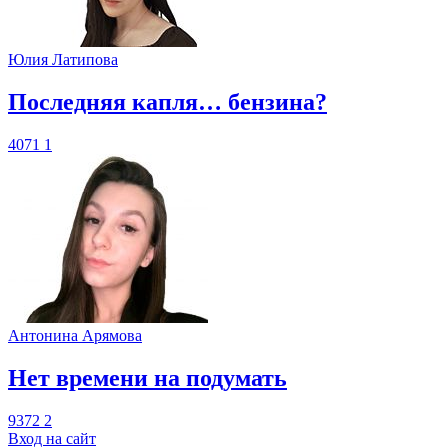
Юлия Латипова
​Последняя капля… бензина?
4071
1
Антонина Арямова
​Нет времени на подумать
9372
2
Вход на сайт