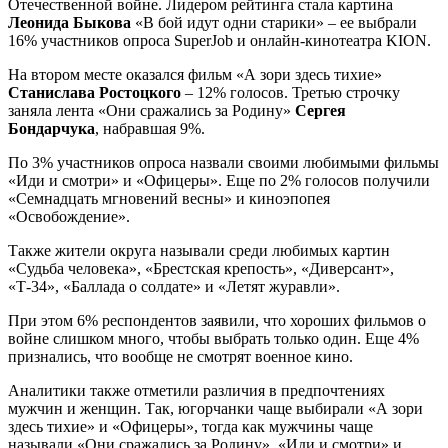
Отечественной войне. Лидером рейтинга стала картина
Леонида Быкова
«В бой идут одни старики» – ее выбрали
16% участников опроса SuperJob и онлайн-кинотеатра KION.
На втором месте оказался фильм «А зори здесь тихие»
Станислава Ростоцкого
– 12% голосов. Третью строчку
заняла лента «Они сражались за Родину»
Сергея
Бондарчука
, набравшая 9%.
По 3% участников опроса назвали своими любимыми фильмы
«Иди и смотри» и «Офицеры». Еще по 2% голосов получили
«Семнадцать мгновений весны» и киноэпопея
«Освобождение».
Также жители округа называли среди любимых картин
«Судьба человека», «Брестская крепость», «Диверсант»,
«Т-34», «Баллада о солдате» и «Летят журавли».
При этом 6% респондентов заявили, что хороших фильмов о
войне слишком много, чтобы выбрать только один. Еще 4%
признались, что вообще не смотрят военное кино.
Аналитики также отметили различия в предпочтениях
мужчин и женщин. Так, югорчанки чаще выбирали «А зори
здесь тихие» и «Офицеры», тогда как мужчины чаще
называли «Они сражались за Родину», «Иди и смотри» и