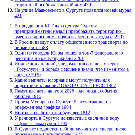
старинный особняк в жилой дом
430
​На улице Маяковского в Сургуте появился новый мурал
421
​В преддверии КРТ ядра центра Сургута
предприниматели начали преображать территорию −
вместо старого дома появится место для отдыха
2597
В России введут оплату общественного транспорта по
биометрии
2588
Один из городов Югры вошел в топ-7 федерального
рейтинга по качеству жизни
2201
​Индексация пенсий, уведомления о налогах через
«Госуслуги» и борьба с мошенниками: что изменится в
августе
2030
Какие выплаты югорчане могут получить для
подготовки к школе // ОБЗОР СИА-ПРЕСС
1967
​Памятные даты августа 2026 года: люди, события,
юбилеи
1915
​Проезд Мунарева в Сургуте благоустраивают с
опережением графика
1904
​Не только работа, но и будущее
1812
​У речпорта в Сургуте неизвестные свалили в воду
асфальт с арматурой
1790
В Сургуте подростки избили мужчину в сквере после
просьбы не кидать петарды
1727