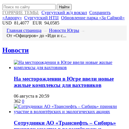
Найти
ГОРЯЧИЕ ТЕМЫ:
Сургутский ж/д вокзал
Сохранить
«Аврору»
Сургутский НТЦ
Обновление парка «За Саймой»
USD
81,4077
EUR
94,0585
Главная страница
→
Новости Югры
→
​От «Офицеров» до «Иди и с...
Новости
​На месторождении в Югре ввели новые
жилые комплексы для вахтовиков
06 августа в 20:59
362
0
Сотрудники АО «Транснефть – Сибирь»