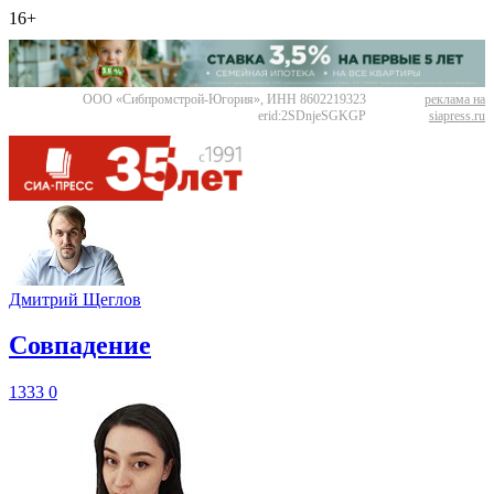
16+
ООО «Сибпромстрой-Югория», ИНН 8602219323
реклама на
erid:2SDnjeSGKGP
siapress.ru
Дмитрий Щеглов
​Совпадение
1333
0