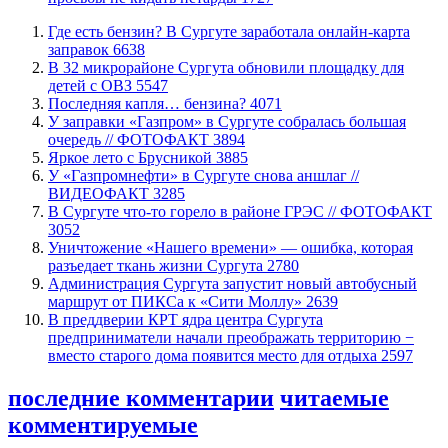
​Где есть бензин? В Сургуте заработала онлайн-карта
заправок
6638
В 32 микрорайоне Сургута обновили площадку для
детей с ОВЗ
5547
​Последняя капля… бензина?
4071
​У заправки «Газпром» в Сургуте собралась большая
очередь // ФОТОФАКТ
3894
Яркое лето с Брусникой
3885
У «Газпромнефти» в Сургуте снова аншлаг //
ВИДЕОФАКТ
3285
​В Сургуте что-то горело в районе ГРЭС // ФОТОФАКТ
3052
​Уничтожение «Нашего времени» — ошибка, которая
разъедает ткань жизни Сургута
2780
​Администрация Сургута запустит новый автобусный
маршрут от ПИКСа к «Сити Моллу»
2639
​В преддверии КРТ ядра центра Сургута
предприниматели начали преображать территорию −
вместо старого дома появится место для отдыха
2597
последние комментарии
читаемые
комментируемые