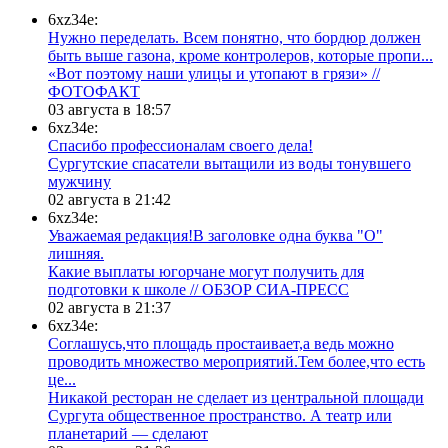
6xz34e:
Нужно переделать. Всем понятно, что бордюр должен
быть выше газона, кроме контролеров, которые пропи...
«Вот поэтому наши улицы и утопают в грязи» //
ФОТОФАКТ
03 августа в 18:57
6xz34e:
Спасибо профессионалам своего дела!
Сургутские спасатели вытащили из воды тонувшего
мужчину
02 августа в 21:42
6xz34e:
Уважаемая редакция!В заголовке одна буква "О"
лишняя.
Какие выплаты югорчане могут получить для
подготовки к школе // ОБЗОР СИА-ПРЕСС
02 августа в 21:37
6xz34e:
Соглашусь,что площадь простаивает,а ведь можно
проводить множество мероприятий.Тем более,что есть
це...
​Никакой ресторан не сделает из центральной площади
Сургута общественное пространство. А театр или
планетарий — сделают