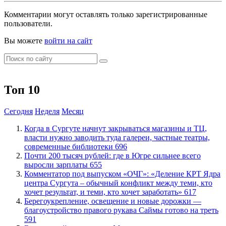
Комментарии могут оставлять только зарегистрированные
пользователи.
Вы можете
войти на сайт
Топ 10
Сегодня
Неделя
Месяц
​Когда в Сургуте начнут закрываться магазины и ТЦ,
власти нужно заводить туда галереи, частные театры,
современные библиотеки
696
​Почти 200 тысяч рублей: где в Югре сильнее всего
выросли зарплаты
655
​Комментатор под выпуском «ОЧГ»: «Деление КРТ Ядра
центра Сургута – обычный конфликт между теми, кто
хочет результат, и теми, кто хочет заработать»
617
Берегоукрепление, освещение и новые дорожки —
благоустройство правого рукава Саймы готово на треть
591