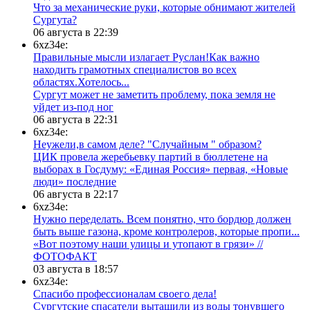
​Что за механические руки, которые обнимают жителей
Сургута?
06 августа в 22:39
6xz34e:
Правильные мысли излагает Руслан!Как важно
находить грамотных специалистов во всех
областях.Хотелось...
Сургут может не заметить проблему, пока земля не
уйдет из-под ног
06 августа в 22:31
6xz34e:
Неужели,в самом деле? "Случайным " образом?
ЦИК провела жеребьевку партий в бюллетене на
выборах в Госдуму: «Единая Россия» первая, «Новые
люди» последние
06 августа в 22:17
6xz34e:
Нужно переделать. Всем понятно, что бордюр должен
быть выше газона, кроме контролеров, которые пропи...
«Вот поэтому наши улицы и утопают в грязи» //
ФОТОФАКТ
03 августа в 18:57
6xz34e:
Спасибо профессионалам своего дела!
Сургутские спасатели вытащили из воды тонувшего