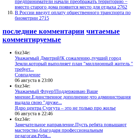
предприниматели начали преображать территорию −
вместо старого дома появится место для отдыха
2762
В России введут оплату общественного транспорта по
биометрии
2715
последние комментарии
читаемые
комментируемые
6xz34e:
Уважаемый Дмитрий!К сожалению,лучший город
Земли.который выполняет план "миллионный житель "
требует...
​Совпадение
06 августа в 23:00
6xz34e:
Уважаемый Флуер!Поддерживаю Ваше
мнение.Единственное дополнение,что администрация
выдала свою "друже...
​Ядро центра Сургута ‒ это не только про жилье
06 августа в 22:46
6xz34e:
Замечательное направление.Пусть ребята повышают
мастерство,благодаря профессиональным
педагогам.Ребя...