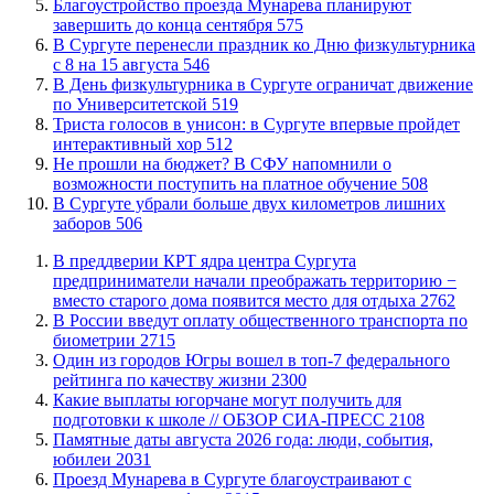
Благоустройство проезда Мунарева планируют
завершить до конца сентября
575
​В Сургуте перенесли праздник ко Дню физкультурника
с 8 на 15 августа
546
​В День физкультурника в Сургуте ограничат движение
по Университетской
519
​Триста голосов в унисон: в Сургуте впервые пройдет
интерактивный хор
512
Не прошли на бюджет? В СФУ напомнили о
возможности поступить на платное обучение
508
​В Сургуте убрали больше двух километров лишних
заборов
506
​В преддверии КРТ ядра центра Сургута
предприниматели начали преображать территорию −
вместо старого дома появится место для отдыха
2762
В России введут оплату общественного транспорта по
биометрии
2715
Один из городов Югры вошел в топ-7 федерального
рейтинга по качеству жизни
2300
Какие выплаты югорчане могут получить для
подготовки к школе // ОБЗОР СИА-ПРЕСС
2108
​Памятные даты августа 2026 года: люди, события,
юбилеи
2031
​Проезд Мунарева в Сургуте благоустраивают с