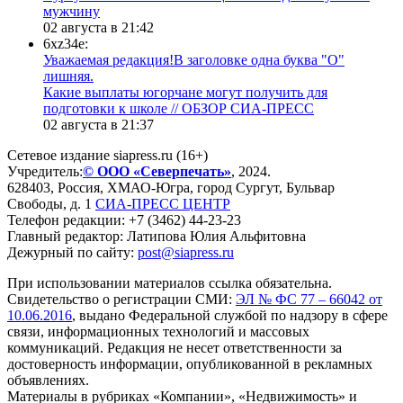
мужчину
02 августа в 21:42
6xz34e:
Уважаемая редакция!В заголовке одна буква "О"
лишняя.
Какие выплаты югорчане могут получить для
подготовки к школе // ОБЗОР СИА-ПРЕСС
02 августа в 21:37
Сетевое издание siapress.ru (16+)
Учредитель:
© ООО «Северпечать»
, 2024.
628403
,
Россия
,
ХМАО-Югра
, город
Сургут
,
Бульвар
Свободы, д. 1
СИА-ПРЕСС ЦЕНТР
Телефон редакции:
+7 (3462) 44-23-23
Главный редактор: Латипова Юлия Альфитовна
Дежурный по сайту:
post@siapress.ru
При использовании материалов ссылка обязательна.
Свидетельство о регистрации СМИ:
ЭЛ № ФС 77 – 66042 от
10.06.2016
, выдано Федеральной службой по надзору в сфере
связи, информационных технологий и массовых
коммуникаций. Редакция не несет ответственности за
достоверность информации, опубликованной в рекламных
объявлениях.
Материалы в рубриках «Компании», «Недвижимость» и