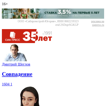
16+
ООО «Сибпромстрой-Югория», ИНН 8602219323
реклама на
erid:2SDnjeSGKGP
siapress.ru
Дмитрий Щеглов
​Совпадение
1604
1