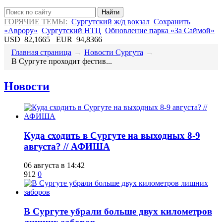
Найти
ГОРЯЧИЕ ТЕМЫ:
Сургутский ж/д вокзал
Сохранить
«Аврору»
Сургутский НТЦ
Обновление парка «За Саймой»
USD
82,1665
EUR
94,8366
Главная страница
→
Новости Сургута
→
​В Сургуте проходит фестив...
Новости
​Куда сходить в Сургуте на выходных 8-9
августа? // АФИША
06 августа в 14:42
912
0
​В Сургуте убрали больше двух километров