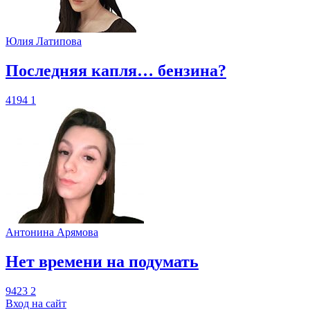
Юлия Латипова
​Последняя капля… бензина?
4194
1
Антонина Арямова
​Нет времени на подумать
9423
2
Вход на сайт