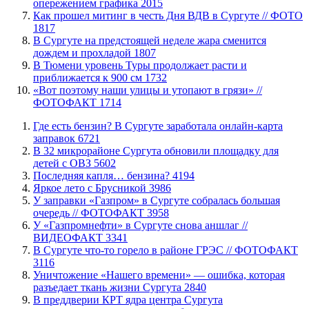
опережением графика
2015
Как прошел митинг в честь Дня ВДВ в Сургуте // ФОТО
1817
В Сургуте на предстоящей неделе жара сменится
дождем и прохладой
1807
В Тюмени уровень Туры продолжает расти и
приближается к 900 см
1732
«Вот поэтому наши улицы и утопают в грязи» //
ФОТОФАКТ
1714
​Где есть бензин? В Сургуте заработала онлайн-карта
заправок
6721
В 32 микрорайоне Сургута обновили площадку для
детей с ОВЗ
5602
​Последняя капля… бензина?
4194
Яркое лето с Брусникой
3986
​У заправки «Газпром» в Сургуте собралась большая
очередь // ФОТОФАКТ
3958
У «Газпромнефти» в Сургуте снова аншлаг //
ВИДЕОФАКТ
3341
​В Сургуте что-то горело в районе ГРЭС // ФОТОФАКТ
3116
​Уничтожение «Нашего времени» — ошибка, которая
разъедает ткань жизни Сургута
2840
​В преддверии КРТ ядра центра Сургута