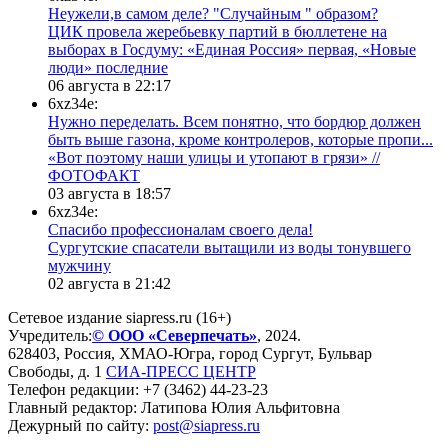
Неужели,в самом деле? "Случайным " образом?
ЦИК провела жеребьевку партий в бюллетене на
выборах в Госдуму: «Единая Россия» первая, «Новые
люди» последние
06 августа в 22:17
6xz34e:
Нужно переделать. Всем понятно, что бордюр должен
быть выше газона, кроме контролеров, которые пропи...
«Вот поэтому наши улицы и утопают в грязи» //
ФОТОФАКТ
03 августа в 18:57
6xz34e:
Спасибо профессионалам своего дела!
Сургутские спасатели вытащили из воды тонувшего
мужчину
02 августа в 21:42
Сетевое издание siapress.ru (16+)
Учредитель:
© ООО «Северпечать»
, 2024.
628403
,
Россия
,
ХМАО-Югра
, город
Сургут
,
Бульвар
Свободы, д. 1
СИА-ПРЕСС ЦЕНТР
Телефон редакции:
+7 (3462) 44-23-23
Главный редактор: Латипова Юлия Альфитовна
Дежурный по сайту:
post@siapress.ru