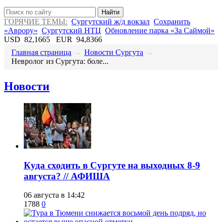
Найти
ГОРЯЧИЕ ТЕМЫ:
Сургутский ж/д вокзал
Сохранить
«Аврору»
Сургутский НТЦ
Обновление парка «За Саймой»
USD
82,1665
EUR
94,8366
Главная страница
→
Новости Сургута
→
​Невролог из Сургута: боле...
Новости
​Куда сходить в Сургуте на выходных 8-9
августа? // АФИША
06 августа в 14:42
1788
0