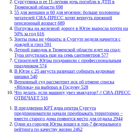
Сургутянка и ее 11-летняя дочь погибли в ДТП в
Тюменской области
698
​55 для женщин и 60 для мужчин: больше половины
читателей СИА-ПРЕСС хотят вернуть прежний
пенсионный возраст
689
​Погрузка на железной дороге в Югре выросла почти на
50% за год
616
​Зонты пока не убирать: в Сургуте неделя начнется с
дождей и гроз
591
​Летний паводок в Тюменской области идет на спад:
Тура опустилась еще на семь сантиметров
577
​Строителей Югры поздравили с профессиональным
праздником
574
​В Югре с 25 августа разрешат собирать кедровые
шишки
540
​Верховный суд рассмотрит иск об отмене списка
«Яблока» на выборах в Госдуму
528
​Что делать, если машину увез эвакуатор? // СИА-ПРЕСС
ОТВЕЧАЕТ
516
​В преддверии КРТ ядра центра Сургута
предприниматели начали преображать территорию −
вместо старого дома появится место для отдыха
2944
Один из городов Югры вошел в топ-7 федерального
рейтинга по качеству жизни
2462