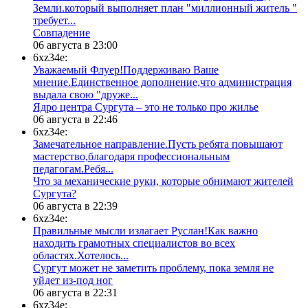
Земли.который выполняет план "миллионный житель "
требует...
​Совпадение
06 августа в 23:00
6xz34e:
Уважаемый Флуер!Поддерживаю Ваше
мнение.Единственное дополнение,что администрация
выдала свою "друже...
​Ядро центра Сургута ‒ это не только про жилье
06 августа в 22:46
6xz34e:
Замечательное направление.Пусть ребята повышают
мастерство,благодаря профессиональным
педагогам.Ребя...
​Что за механические руки, которые обнимают жителей
Сургута?
06 августа в 22:39
6xz34e:
Правильные мысли излагает Руслан!Как важно
находить грамотных специалистов во всех
областях.Хотелось...
Сургут может не заметить проблему, пока земля не
уйдет из-под ног
06 августа в 22:31
6xz34e: