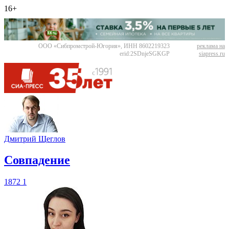
16+
ООО «Сибпромстрой-Югория», ИНН 8602219323
реклама на
erid:2SDnjeSGKGP
siapress.ru
Дмитрий Щеглов
​Совпадение
1872
1