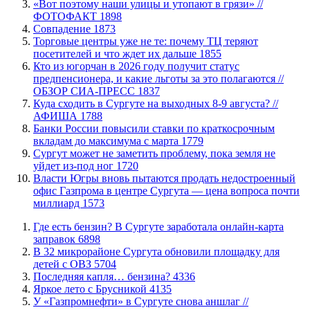
«Вот поэтому наши улицы и утопают в грязи» //
ФОТОФАКТ
1898
​Совпадение
1873
Торговые центры уже не те: почему ТЦ теряют
посетителей и что ждет их дальше
1855
Кто из югорчан в 2026 году получит статус
предпенсионера, и какие льготы за это полагаются //
ОБЗОР СИА-ПРЕСС
1837
​Куда сходить в Сургуте на выходных 8-9 августа? //
АФИША
1788
​Банки России повысили ставки по краткосрочным
вкладам до максимума с марта
1779
Сургут может не заметить проблему, пока земля не
уйдет из-под ног
1720
Власти Югры вновь пытаются продать недостроенный
офис Газпрома в центре Сургута — цена вопроса почти
миллиард
1573
​Где есть бензин? В Сургуте заработала онлайн-карта
заправок
6898
В 32 микрорайоне Сургута обновили площадку для
детей с ОВЗ
5704
​Последняя капля… бензина?
4336
Яркое лето с Брусникой
4135
У «Газпромнефти» в Сургуте снова аншлаг //