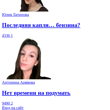
Юлия Латипова
​Последняя капля… бензина?
4336
1
Антонина Арямова
​Нет времени на подумать
9490
2
Вход на сайт