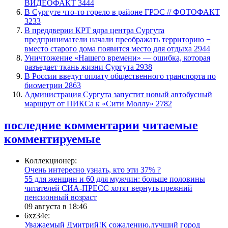
ВИДЕОФАКТ
3444
​В Сургуте что-то горело в районе ГРЭС // ФОТОФАКТ
3233
​В преддверии КРТ ядра центра Сургута
предприниматели начали преображать территорию −
вместо старого дома появится место для отдыха
2944
​Уничтожение «Нашего времени» — ошибка, которая
разъедает ткань жизни Сургута
2938
В России введут оплату общественного транспорта по
биометрии
2863
​Администрация Сургута запустит новый автобусный
маршрут от ПИКСа к «Сити Моллу»
2782
последние комментарии
читаемые
комментируемые
Коллекционер:
Очень интересно узнать, кто эти 37% ?
​55 для женщин и 60 для мужчин: больше половины
читателей СИА-ПРЕСС хотят вернуть прежний
пенсионный возраст
09 августа в 18:46
6xz34e:
Уважаемый Дмитрий!К сожалению,лучший город