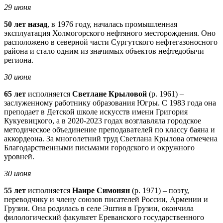
29 июня
50 лет назад
, в 1976 году, началась промышленная
эксплуатация Холмогорского нефтяного месторождения. Оно
расположено в северной части Сургутского нефтегазоносного
района и стало одним из значимых объектов нефтедобычи
региона.
30 июня
65
лет
исполняется
Светлане Крыловой
(р. 1961) –
заслуженному работнику образования Югры. С 1983 года она
преподает в Детской школе искусств имени Григория
Кукуевицкого, а в 2020-2023 годах возглавляла городское
методическое объединение преподавателей по классу баяна и
аккордеона. За многолетний труд Светлана Крылова отмечена
Благодарственными письмами городского и окружного
уровней.
30 июня
55 лет
исполняется
Наире Симонян
(р. 1971) – поэту,
переводчику и члену союзов писателей России, Армении и
Грузии. Она родилась в селе Эштия в Грузии, окончила
филологический факультет Ереванского государственного