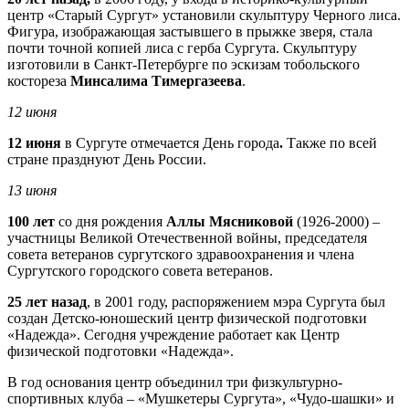
центр «Старый Сургут» установили скульптуру Черного лиса.
Фигура, изображающая застывшего в прыжке зверя, стала
почти точной копией лиса с герба Сургута. Скульптуру
изготовили в Санкт-Петербурге по эскизам тобольского
костореза
Минсалима Тимергазеева
.
12 июня
12 июня
в Сургуте отмечается День города
.
Также по всей
стране празднуют День России.
13 июня
100 лет
со дня рождения
Аллы Мясниковой
(1926-2000) –
участницы Великой Отечественной войны, председателя
совета ветеранов сургутского здравоохранения и члена
Сургутского городского совета ветеранов.
25 лет назад
, в 2001 году, распоряжением мэра Сургута был
создан Детско-юношеский центр физической подготовки
«Надежда». Сегодня учреждение работает как Центр
физической подготовки «Надежда».
В год основания центр объединил три физкультурно-
спортивных клуба – «Мушкетеры Сургута», «Чудо-шашки» и