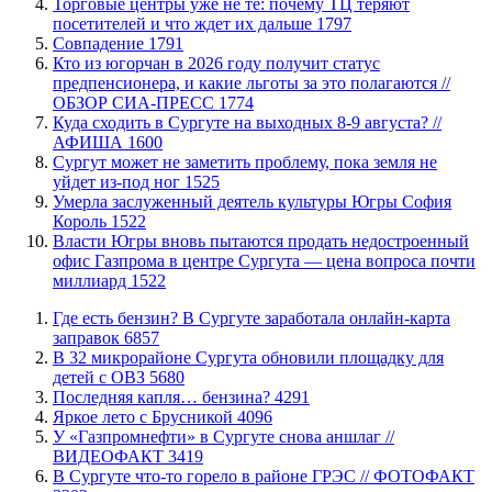
Торговые центры уже не те: почему ТЦ теряют
посетителей и что ждет их дальше
1797
​Совпадение
1791
Кто из югорчан в 2026 году получит статус
предпенсионера, и какие льготы за это полагаются //
ОБЗОР СИА-ПРЕСС
1774
​Куда сходить в Сургуте на выходных 8-9 августа? //
АФИША
1600
Сургут может не заметить проблему, пока земля не
уйдет из-под ног
1525
​Умерла заслуженный деятель культуры Югры София
Король
1522
Власти Югры вновь пытаются продать недостроенный
офис Газпрома в центре Сургута — цена вопроса почти
миллиард
1522
​Где есть бензин? В Сургуте заработала онлайн-карта
заправок
6857
В 32 микрорайоне Сургута обновили площадку для
детей с ОВЗ
5680
​Последняя капля… бензина?
4291
Яркое лето с Брусникой
4096
У «Газпромнефти» в Сургуте снова аншлаг //
ВИДЕОФАКТ
3419
​В Сургуте что-то горело в районе ГРЭС // ФОТОФАКТ