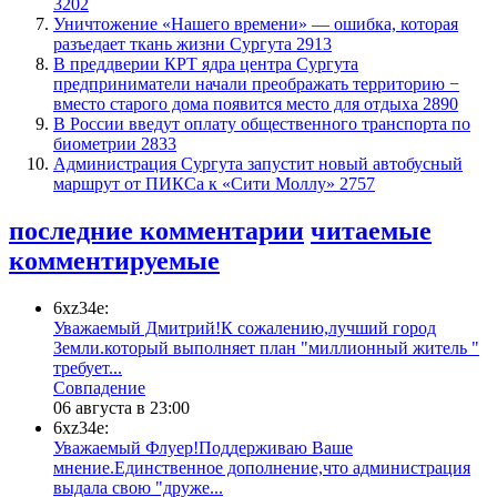
3202
​Уничтожение «Нашего времени» — ошибка, которая
разъедает ткань жизни Сургута
2913
​В преддверии КРТ ядра центра Сургута
предприниматели начали преображать территорию −
вместо старого дома появится место для отдыха
2890
В России введут оплату общественного транспорта по
биометрии
2833
​Администрация Сургута запустит новый автобусный
маршрут от ПИКСа к «Сити Моллу»
2757
последние комментарии
читаемые
комментируемые
6xz34e:
Уважаемый Дмитрий!К сожалению,лучший город
Земли.который выполняет план "миллионный житель "
требует...
​Совпадение
06 августа в 23:00
6xz34e:
Уважаемый Флуер!Поддерживаю Ваше
мнение.Единственное дополнение,что администрация
выдала свою "друже...