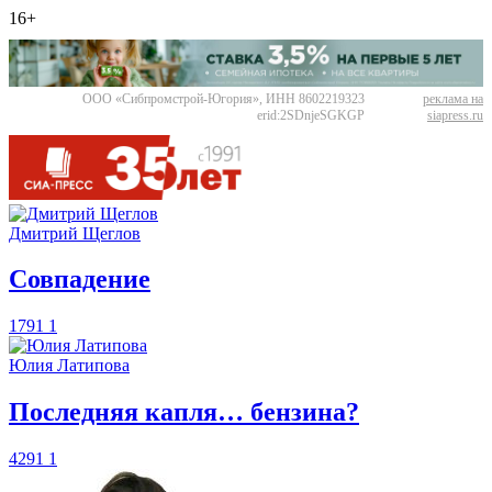
16+
ООО «Сибпромстрой-Югория», ИНН 8602219323
реклама на
erid:2SDnjeSGKGP
siapress.ru
Дмитрий Щеглов
​Совпадение
1791
1
Юлия Латипова
​Последняя капля… бензина?
4291
1