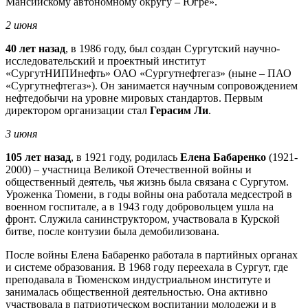
Мансийскому автономному округу – Югре».
2 июня
40 лет назад
, в 1986 году, был создан Сургутский научно-
исследовательский и проектный институт
«СургутНИПИнефть» ОАО «Сургутнефтегаз» (ныне – ПАО
«Сургутнефтегаз»). Он занимается научным сопровождением
нефтедобычи на уровне мировых стандартов. Первым
директором организации стал
Герасим Ли
.
3 июня
105 лет назад
, в 1921 году, родилась
Елена Бабаренко
(1921-
2000) – участница Великой Отечественной войны и
общественный деятель, чья жизнь была связана с Сургутом.
Уроженка Тюмени, в годы войны она работала медсестрой в
военном госпитале, а в 1943 году добровольцем ушла на
фронт. Служила санинструктором, участвовала в Курской
битве, после контузии была демобилизована.
После войны Елена Бабаренко работала в партийных органах
и системе образования. В 1968 году переехала в Сургут, где
преподавала в Тюменском индустриальном институте и
занималась общественной деятельностью. Она активно
участвовала в патриотическом воспитании молодежи и в