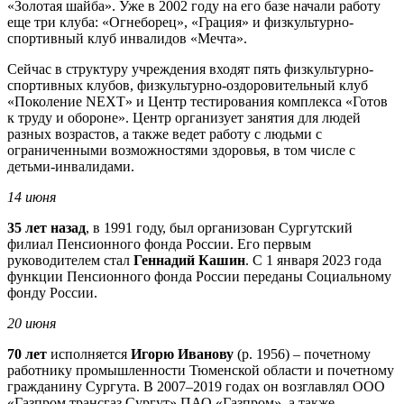
«Золотая шайба». Уже в 2002 году на его базе начали работу
еще три клуба: «Огнеборец», «Грация» и физкультурно-
спортивный клуб инвалидов «Мечта».
Сейчас в структуру учреждения входят пять физкультурно-
спортивных клубов, физкультурно-оздоровительный клуб
«Поколение NEXT» и Центр тестирования комплекса «Готов
к труду и обороне». Центр организует занятия для людей
разных возрастов, а также ведет работу с людьми с
ограниченными возможностями здоровья, в том числе с
детьми-инвалидами.
14 июня
35 лет назад
, в 1991 году, был организован Сургутский
филиал Пенсионного фонда России. Его первым
руководителем стал
Геннадий Кашин
. С 1 января 2023 года
функции Пенсионного фонда России переданы Социальному
фонду России.
20 июня
70 лет
исполняется
Игорю Иванову
(р. 1956) – почетному
работнику промышленности Тюменской области и почетному
гражданину Сургута. В 2007–2019 годах он возглавлял ООО
«Газпром трансгаз Сургут» ПАО «Газпром», а также