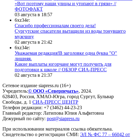
«Вот поэтому наши улицы и утопают в грязи» //
ФОТОФАКТ
03 августа в 18:57
6xz34e:
Спасибо профессионалам своего дела!
Сургутские спасатели вытащили из воды тонувшего
мужчину
02 августа в 21:42
6xz34e:
Уважаемая редакция!В заголовке одна буква "О"
лишняя.
Какие выплаты югорчане могут получить для
подготовки к школе // ОБЗОР СИА-ПРЕСС
02 августа в 21:37
Сетевое издание siapress.ru (16+)
Учредитель:
© ООО «Северпечать»
, 2024.
628403
,
Россия
,
ХМАО-Югра
, город
Сургут
,
Бульвар
Свободы, д. 1
СИА-ПРЕСС ЦЕНТР
Телефон редакции:
+7 (3462) 44-23-23
Главный редактор: Латипова Юлия Альфитовна
Дежурный по сайту:
post@siapress.ru
При использовании материалов ссылка обязательна.
Свидетельство о регистрации СМИ:
ЭЛ № ФС 77 – 66042 от