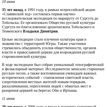
10 июня
35 лет назад
, в 1991 году, в рамках всероссийской акции
«Славянский ход» состоялась первая научно-
исследовательская экспедиция по маршруту от Сургута до
Тобольска. Ее организовало Общество русской культуры
Сургута по благословению архиепископа Тобольского и
Тюменского
Владыки Димитрия
.
Целью экспедиции стало изучение культуры края и
знакомство с территорией Югры. Также участники
стремились объединить усилия общественности, органов
власти и православной церкви для возрождения русской
старожильческой культуры.
В ходе экспедиции был собран уникальный этнографический
и фольклорный материал. Исследователи записали старинные
русские песни, а также воспоминания очевидцев важных
исторических событий – становления советской власти,
сопротивления местных жителей новым порядкам,
раскулачивания, переселения людей с обжитых мест и
разорения церквей на берегах Оби и Иртыша.
11 июня
20 лет назад,
в 2006 году, у входа в историко-культурный