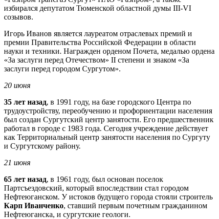
избирался депутатом Тюменской областной думы III-VI
созывов.
Игорь Иванов является лауреатом отраслевых премий и
премии Правительства Российской Федерации в области
науки и техники. Награжден орденом Почета, медалью ордена
«За заслуги перед Отечеством» II степени и знаком «За
заслуги перед городом Сургутом».
20 июня
35 лет назад
, в 1991 году, на базе городского Центра по
трудоустройству, переобучению и профориентации населения
был создан Сургутский центр занятости. Его предшественник
работал в городе с 1983 года. Сегодня учреждение действует
как Территориальный центр занятости населения по Сургуту
и Сургутскому району.
21 июня
65 лет назад
, в 1961 году, был основан поселок
Партсъездовский, который впоследствии стал городом
Нефтеюганском. У истоков будущего города стояли строитель
Карп Иванченко
, ставший первым почетным гражданином
Нефтеюганска, и сургутские геологи.