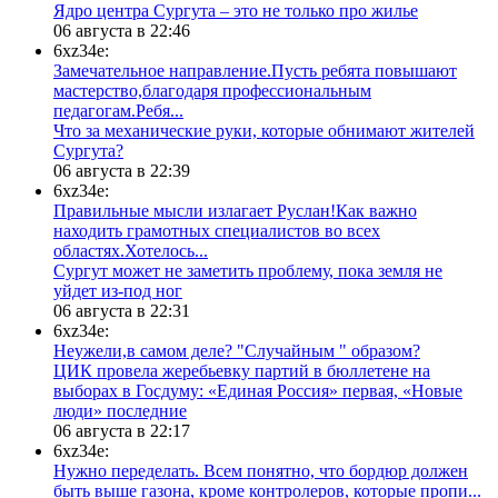
​Ядро центра Сургута ‒ это не только про жилье
06 августа в 22:46
6xz34e:
Замечательное направление.Пусть ребята повышают
мастерство,благодаря профессиональным
педагогам.Ребя...
​Что за механические руки, которые обнимают жителей
Сургута?
06 августа в 22:39
6xz34e:
Правильные мысли излагает Руслан!Как важно
находить грамотных специалистов во всех
областях.Хотелось...
Сургут может не заметить проблему, пока земля не
уйдет из-под ног
06 августа в 22:31
6xz34e:
Неужели,в самом деле? "Случайным " образом?
ЦИК провела жеребьевку партий в бюллетене на
выборах в Госдуму: «Единая Россия» первая, «Новые
люди» последние
06 августа в 22:17
6xz34e:
Нужно переделать. Всем понятно, что бордюр должен
быть выше газона, кроме контролеров, которые пропи...