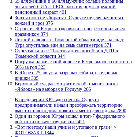
​55 для женщин и 60 для мужчин: больше половины
читателей СИА-ПРЕСС хотят вернуть прежний
пенсионный возраст
401
​Зонты пока не убирать: в Сургуте неделя начнется с
дождей и гроз
375
​Строителей Югры поздравили с профессиональным
праздником
374
​Летний паводок в Тюменской области идет на спад:
Тура опустилась еще на семь сантиметров
371
Сургутянка и ее 11-летняя дочь погибли в ДТП в
Тюменской области
344
​Погрузка на железной дороге в Югре выросла почти на
50% за год
323
​В Югре с 25 августа разрешат собирать кедровые
шишки
305
​Верховный суд рассмотрит иск об отмене списка
«Яблока» на выборах в Госдуму
266
​В преддверии КРТ ядра центра Сургута
предприниматели начали преображать территорию −
вместо старого дома появится место для отдыха
2890
Один из городов Югры вошел в топ-7 федерального
рейтинга по качеству жизни
2421
«Вот поэтому наши улицы и утопают в грязи» //
ФОТОФАКТ
1844