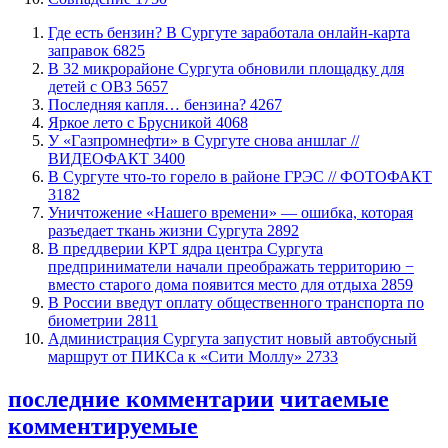
​Где есть бензин? В Сургуте заработала онлайн-карта
заправок
6825
В 32 микрорайоне Сургута обновили площадку для
детей с ОВЗ
5657
​Последняя капля… бензина?
4267
Яркое лето с Брусникой
4068
У «Газпромнефти» в Сургуте снова аншлаг //
ВИДЕОФАКТ
3400
​В Сургуте что-то горело в районе ГРЭС // ФОТОФАКТ
3182
​Уничтожение «Нашего времени» — ошибка, которая
разъедает ткань жизни Сургута
2892
​В преддверии КРТ ядра центра Сургута
предприниматели начали преображать территорию −
вместо старого дома появится место для отдыха
2859
В России введут оплату общественного транспорта по
биометрии
2811
​Администрация Сургута запустит новый автобусный
маршрут от ПИКСа к «Сити Моллу»
2733
последние комментарии
читаемые
комментируемые