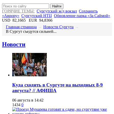
Найти
ГОРЯЧИЕ ТЕМЫ:
Сургутский ж/д вокзал
Сохранить
«Аврору»
Сургутский НТЦ
Обновление парка «За Саймой»
USD
82,1665
EUR
94,8366
Главная страница
→
Новости Сургута
→
​В Сургут съедутся сильней...
Новости
​Куда сходить в Сургуте на выходных 8-9
августа? // АФИША
06 августа в 14:42
1434
0