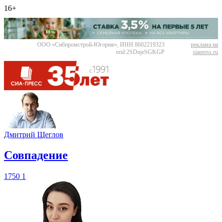
16+
ООО «Сибпромстрой-Югория», ИНН 8602219323
реклама на
erid:2SDnjeSGKGP
siapress.ru
Дмитрий Щеглов
​Совпадение
1750
1