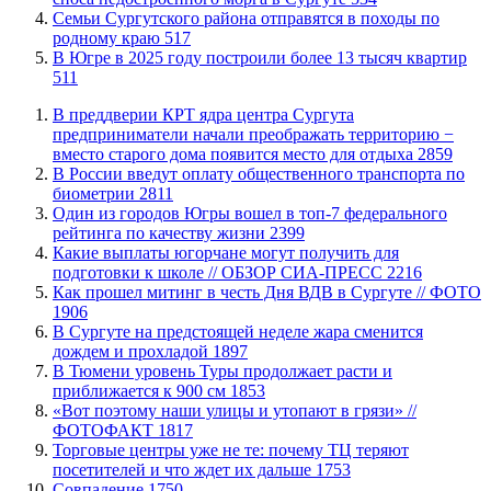
​Семьи Сургутского района отправятся в походы по
родному краю
517
​В Югре в 2025 году построили более 13 тысяч квартир
511
​В преддверии КРТ ядра центра Сургута
предприниматели начали преображать территорию −
вместо старого дома появится место для отдыха
2859
В России введут оплату общественного транспорта по
биометрии
2811
Один из городов Югры вошел в топ-7 федерального
рейтинга по качеству жизни
2399
Какие выплаты югорчане могут получить для
подготовки к школе // ОБЗОР СИА-ПРЕСС
2216
Как прошел митинг в честь Дня ВДВ в Сургуте // ФОТО
1906
В Сургуте на предстоящей неделе жара сменится
дождем и прохладой
1897
В Тюмени уровень Туры продолжает расти и
приближается к 900 см
1853
«Вот поэтому наши улицы и утопают в грязи» //
ФОТОФАКТ
1817
Торговые центры уже не те: почему ТЦ теряют
посетителей и что ждет их дальше
1753
​Совпадение
1750