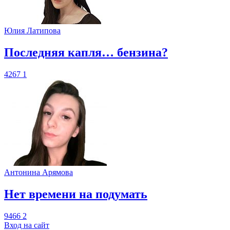
Юлия Латипова
​Последняя капля… бензина?
4267
1
Антонина Арямова
​Нет времени на подумать
9466
2
Вход на сайт