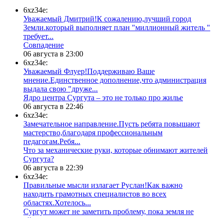
6xz34e:
Уважаемый Дмитрий!К сожалению,лучший город
Земли.который выполняет план "миллионный житель "
требует...
​Совпадение
06 августа в 23:00
6xz34e:
Уважаемый Флуер!Поддерживаю Ваше
мнение.Единственное дополнение,что администрация
выдала свою "друже...
​Ядро центра Сургута ‒ это не только про жилье
06 августа в 22:46
6xz34e:
Замечательное направление.Пусть ребята повышают
мастерство,благодаря профессиональным
педагогам.Ребя...
​Что за механические руки, которые обнимают жителей
Сургута?
06 августа в 22:39
6xz34e:
Правильные мысли излагает Руслан!Как важно
находить грамотных специалистов во всех
областях.Хотелось...
Сургут может не заметить проблему, пока земля не