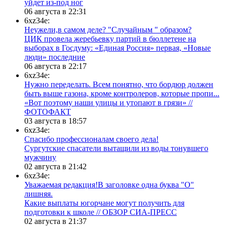
уйдет из-под ног
06 августа в 22:31
6xz34e:
Неужели,в самом деле? "Случайным " образом?
ЦИК провела жеребьевку партий в бюллетене на
выборах в Госдуму: «Единая Россия» первая, «Новые
люди» последние
06 августа в 22:17
6xz34e:
Нужно переделать. Всем понятно, что бордюр должен
быть выше газона, кроме контролеров, которые пропи...
«Вот поэтому наши улицы и утопают в грязи» //
ФОТОФАКТ
03 августа в 18:57
6xz34e:
Спасибо профессионалам своего дела!
Сургутские спасатели вытащили из воды тонувшего
мужчину
02 августа в 21:42
6xz34e:
Уважаемая редакция!В заголовке одна буква "О"
лишняя.
Какие выплаты югорчане могут получить для
подготовки к школе // ОБЗОР СИА-ПРЕСС
02 августа в 21:37