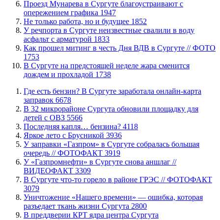
​Проезд Мунарева в Сургуте благоустраивают с
опережением графика
1947
​Не только работа, но и будущее
1852
​У речпорта в Сургуте неизвестные свалили в воду
асфальт с арматурой
1833
Как прошел митинг в честь Дня ВДВ в Сургуте // ФОТО
1753
В Сургуте на предстоящей неделе жара сменится
дождем и прохладой
1738
​Где есть бензин? В Сургуте заработала онлайн-карта
заправок
6678
В 32 микрорайоне Сургута обновили площадку для
детей с ОВЗ
5566
​Последняя капля… бензина?
4118
Яркое лето с Брусникой
3936
​У заправки «Газпром» в Сургуте собралась большая
очередь // ФОТОФАКТ
3919
У «Газпромнефти» в Сургуте снова аншлаг //
ВИДЕОФАКТ
3309
​В Сургуте что-то горело в районе ГРЭС // ФОТОФАКТ
3079
​Уничтожение «Нашего времени» — ошибка, которая
разъедает ткань жизни Сургута
2800
​В преддверии КРТ ядра центра Сургута