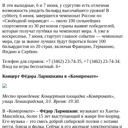
В эти выходные, 6 и
7 июня, у сургутян есть отличная
возможность увидеть бильярд высочайшего уровня! В
субботу,
6 июня, завершится чемпионат России по
«Свободной пирамиде» — около 100 сильнейших
спортсменов из 30 регионов страны выявят победителей,
которые получат путёвки на чемпионат мира. А уже в
воскресенье,
7 июня, стартует главное событие — чемпионат
мира, где за звание лучших будут бороться более 100
бильярдистов из 20 стран, включая Францию, Германию,
Индию и Сербию.
Телефон для справок: +7 (3462) 23-74-35, +7 (3462) 23-74-34.
Вход на игры бесплатный. 6+
Концерт Фёдора Ларюшкина в «Компромате»
Место проведения: Концертная площадка «Компромат»,
улица Ленинградская, 3/1. Время: 19:30.
В «Компромате» –
Фёдор Ларюшкин
: музыкант из Ханты-
Мансийска, более 15 лет выступающий в жанре live-looping.
Его музыка – это смесь доброй сибирской поэзии с нотами
регги, блюза и фолка. Сейчас в его арсенале электрогитара и