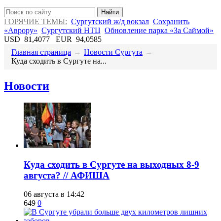
Найти
ГОРЯЧИЕ ТЕМЫ:
Сургутский ж/д вокзал
Сохранить
«Аврору»
Сургутский НТЦ
Обновление парка «За Саймой»
USD
81,4077
EUR
94,0585
Главная страница
→
Новости Сургута
→
​Куда сходить в Сургуте на...
Новости
​Куда сходить в Сургуте на выходных 8-9
августа? // АФИША
06 августа в 14:42
649
0