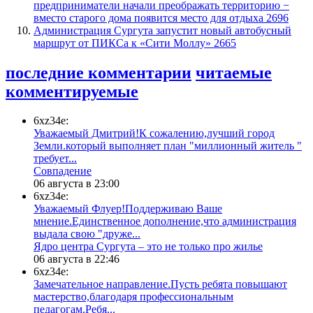
предприниматели начали преображать территорию −
вместо старого дома появится место для отдыха
2696
​Администрация Сургута запустит новый автобусный
маршрут от ПИКСа к «Сити Моллу»
2665
последние комментарии
читаемые
комментируемые
6xz34e:
Уважаемый Дмитрий!К сожалению,лучший город
Земли.который выполняет план "миллионный житель "
требует...
​Совпадение
06 августа в 23:00
6xz34e:
Уважаемый Флуер!Поддерживаю Ваше
мнение.Единственное дополнение,что администрация
выдала свою "друже...
​Ядро центра Сургута ‒ это не только про жилье
06 августа в 22:46
6xz34e:
Замечательное направление.Пусть ребята повышают
мастерство,благодаря профессиональным
педагогам.Ребя...