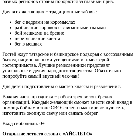
разных регионов страны поборются за главный приз.
Для всех желающих − традиционные забавы:
бег с ведрами на коромыслах
разбивание горшков с завязанными глазами
бой мешками на бревне
перетягивание каната
бег в мешках
Гостей ждут татарское и башкирское подворья с воссозданным
бытом, национальными угощениями и атмосферой
гостеприимства. Лучшие ремесленники представят
уникальные изделия народного творчества. Обязательно
попробуйте самый вкусный чак-чак!
Для детей подготовлены о мастер-классы и развлечения.
Важная часть праздника − работа трех волонтёрских
организаций. Каждый желающий сможет внести свой вклад в
помощь бойцам в зоне СВО: сплести маскировочную сеть,
изготовить окопную свечу или связать оберег.
Вход свободный. 0+
Открытие летнего сезона с «АЙСЛЕТО»