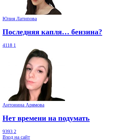
Юлия Латипова
​Последняя капля… бензина?
4118
1
Антонина Арямова
​Нет времени на подумать
9393
2
Вход на сайт