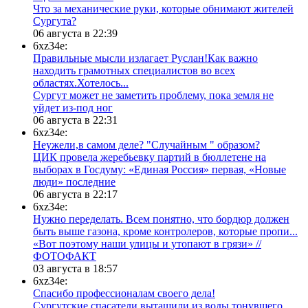
​Что за механические руки, которые обнимают жителей
Сургута?
06 августа в 22:39
6xz34e:
Правильные мысли излагает Руслан!Как важно
находить грамотных специалистов во всех
областях.Хотелось...
Сургут может не заметить проблему, пока земля не
уйдет из-под ног
06 августа в 22:31
6xz34e:
Неужели,в самом деле? "Случайным " образом?
ЦИК провела жеребьевку партий в бюллетене на
выборах в Госдуму: «Единая Россия» первая, «Новые
люди» последние
06 августа в 22:17
6xz34e:
Нужно переделать. Всем понятно, что бордюр должен
быть выше газона, кроме контролеров, которые пропи...
«Вот поэтому наши улицы и утопают в грязи» //
ФОТОФАКТ
03 августа в 18:57
6xz34e:
Спасибо профессионалам своего дела!
Сургутские спасатели вытащили из воды тонувшего