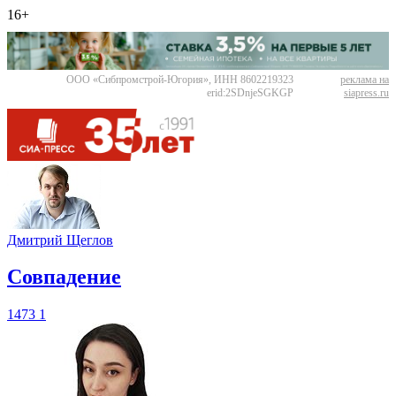
16+
ООО «Сибпромстрой-Югория», ИНН 8602219323
реклама на
erid:2SDnjeSGKGP
siapress.ru
Дмитрий Щеглов
​Совпадение
1473
1