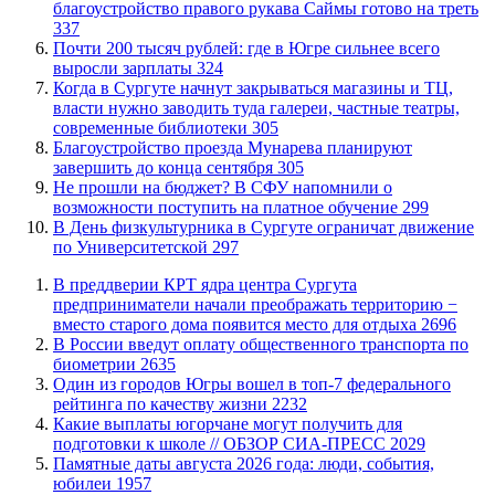
благоустройство правого рукава Саймы готово на треть
337
​Почти 200 тысяч рублей: где в Югре сильнее всего
выросли зарплаты
324
​Когда в Сургуте начнут закрываться магазины и ТЦ,
власти нужно заводить туда галереи, частные театры,
современные библиотеки
305
Благоустройство проезда Мунарева планируют
завершить до конца сентября
305
Не прошли на бюджет? В СФУ напомнили о
возможности поступить на платное обучение
299
​В День физкультурника в Сургуте ограничат движение
по Университетской
297
​В преддверии КРТ ядра центра Сургута
предприниматели начали преображать территорию −
вместо старого дома появится место для отдыха
2696
В России введут оплату общественного транспорта по
биометрии
2635
Один из городов Югры вошел в топ-7 федерального
рейтинга по качеству жизни
2232
Какие выплаты югорчане могут получить для
подготовки к школе // ОБЗОР СИА-ПРЕСС
2029
​Памятные даты августа 2026 года: люди, события,
юбилеи
1957