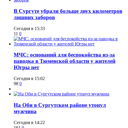
​В Сургуте убрали больше двух километров
лишних заборов
Сегодня в 15:33
11
0
​МЧС: оснований для беспокойства из-за
паводка в Тюменской области у жителей
Югры нет
Сегодня в 15:02
98
0
​На Оби в Сургутском районе утонул
мужчина
Сегодня в 14:22
161
0