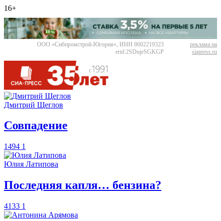
16+
ООО «Сибпромстрой-Югория», ИНН 8602219323
реклама на
erid:2SDnjeSGKGP
siapress.ru
Дмитрий Щеглов
​Совпадение
1494
1
Юлия Латипова
​Последняя капля… бензина?
4133
1