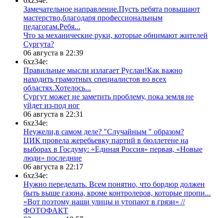
6xz34e:
Замечательное направление.Пусть ребята повышают
мастерство,благодаря профессиональным
педагогам.Ребя...
​Что за механические руки, которые обнимают жителей
Сургута?
06 августа в 22:39
6xz34e:
Правильные мысли излагает Руслан!Как важно
находить грамотных специалистов во всех
областях.Хотелось...
Сургут может не заметить проблему, пока земля не
уйдет из-под ног
06 августа в 22:31
6xz34e:
Неужели,в самом деле? "Случайным " образом?
ЦИК провела жеребьевку партий в бюллетене на
выборах в Госдуму: «Единая Россия» первая, «Новые
люди» последние
06 августа в 22:17
6xz34e:
Нужно переделать. Всем понятно, что бордюр должен
быть выше газона, кроме контролеров, которые пропи...
«Вот поэтому наши улицы и утопают в грязи» //
ФОТОФАКТ