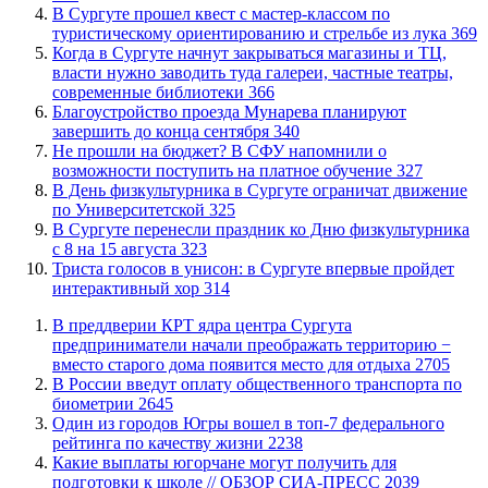
В Сургуте прошел квест с мастер-классом по
туристическому ориентированию и стрельбе из лука
369
​Когда в Сургуте начнут закрываться магазины и ТЦ,
власти нужно заводить туда галереи, частные театры,
современные библиотеки
366
Благоустройство проезда Мунарева планируют
завершить до конца сентября
340
Не прошли на бюджет? В СФУ напомнили о
возможности поступить на платное обучение
327
​В День физкультурника в Сургуте ограничат движение
по Университетской
325
​В Сургуте перенесли праздник ко Дню физкультурника
с 8 на 15 августа
323
​Триста голосов в унисон: в Сургуте впервые пройдет
интерактивный хор
314
​В преддверии КРТ ядра центра Сургута
предприниматели начали преображать территорию −
вместо старого дома появится место для отдыха
2705
В России введут оплату общественного транспорта по
биометрии
2645
Один из городов Югры вошел в топ-7 федерального
рейтинга по качеству жизни
2238
Какие выплаты югорчане могут получить для
подготовки к школе // ОБЗОР СИА-ПРЕСС
2039