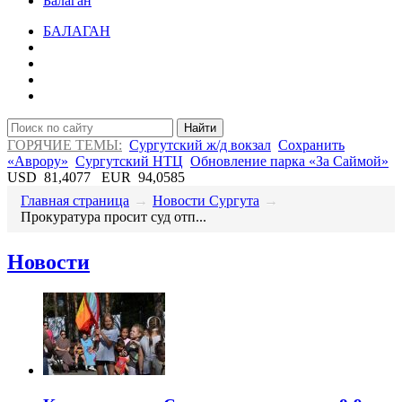
Балаган
БАЛАГАН
Найти
ГОРЯЧИЕ ТЕМЫ:
Сургутский ж/д вокзал
Сохранить
«Аврору»
Сургутский НТЦ
Обновление парка «За Саймой»
USD
81,4077
EUR
94,0585
Главная страница
→
Новости Сургута
→
Прокуратура просит суд отп...
Новости