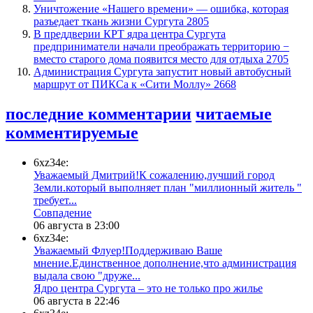
​Уничтожение «Нашего времени» — ошибка, которая
разъедает ткань жизни Сургута
2805
​В преддверии КРТ ядра центра Сургута
предприниматели начали преображать территорию −
вместо старого дома появится место для отдыха
2705
​Администрация Сургута запустит новый автобусный
маршрут от ПИКСа к «Сити Моллу»
2668
последние комментарии
читаемые
комментируемые
6xz34e:
Уважаемый Дмитрий!К сожалению,лучший город
Земли.который выполняет план "миллионный житель "
требует...
​Совпадение
06 августа в 23:00
6xz34e:
Уважаемый Флуер!Поддерживаю Ваше
мнение.Единственное дополнение,что администрация
выдала свою "друже...
​Ядро центра Сургута ‒ это не только про жилье
06 августа в 22:46