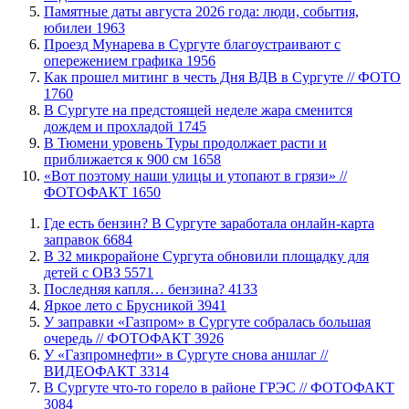
​Памятные даты августа 2026 года: люди, события,
юбилеи
1963
​Проезд Мунарева в Сургуте благоустраивают с
опережением графика
1956
Как прошел митинг в честь Дня ВДВ в Сургуте // ФОТО
1760
В Сургуте на предстоящей неделе жара сменится
дождем и прохладой
1745
В Тюмени уровень Туры продолжает расти и
приближается к 900 см
1658
«Вот поэтому наши улицы и утопают в грязи» //
ФОТОФАКТ
1650
​Где есть бензин? В Сургуте заработала онлайн-карта
заправок
6684
В 32 микрорайоне Сургута обновили площадку для
детей с ОВЗ
5571
​Последняя капля… бензина?
4133
Яркое лето с Брусникой
3941
​У заправки «Газпром» в Сургуте собралась большая
очередь // ФОТОФАКТ
3926
У «Газпромнефти» в Сургуте снова аншлаг //
ВИДЕОФАКТ
3314
​В Сургуте что-то горело в районе ГРЭС // ФОТОФАКТ
3084