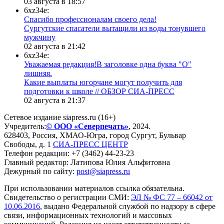
03 августа в 18:57
6xz34e:
Спасибо профессионалам своего дела!
Сургутские спасатели вытащили из воды тонувшего
мужчину
02 августа в 21:42
6xz34e:
Уважаемая редакция!В заголовке одна буква "О"
лишняя.
Какие выплаты югорчане могут получить для
подготовки к школе // ОБЗОР СИА-ПРЕСС
02 августа в 21:37
Сетевое издание siapress.ru (16+)
Учредитель:
© ООО «Северпечать»
, 2024.
628403
,
Россия
,
ХМАО-Югра
, город
Сургут
,
Бульвар
Свободы, д. 1
СИА-ПРЕСС ЦЕНТР
Телефон редакции:
+7 (3462) 44-23-23
Главный редактор: Латипова Юлия Альфитовна
Дежурный по сайту:
post@siapress.ru
При использовании материалов ссылка обязательна.
Свидетельство о регистрации СМИ:
ЭЛ № ФС 77 – 66042 от
10.06.2016
, выдано Федеральной службой по надзору в сфере
связи, информационных технологий и массовых