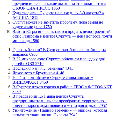
предпенсионера, и какие льготы за это полагаются //
ОБЗОР СИА-ПРЕСС
1860
​Куда сходить в Сургуте на выходных 8-9 августа? //
АФИША
1815
Сургут может не заметить проблему, пока земля не
уйдет из-под ног
1750
Власти Югры вновь пытаются продать недостроенный
офис Газпрома в центре Сургута — цена вопроса почти
миллиард
1580
​Где есть бензин? В Сургуте заработала онлайн-карта
заправок
6905
В 32 микрорайоне Сургута обновили площадку для
детей с ОВЗ
5710
​Последняя капля… бензина?
4341
Яркое лето с Брусникой
4148
У «Газпромнефти» в Сургуте снова аншлаг //
ВИДЕОФАКТ
3450
​В Сургуте что-то горело в районе ГРЭС // ФОТОФАКТ
3239
​В преддверии КРТ ядра центра Сургута
предприниматели начали преображать территорию −
вместо старого дома появится место для отдыха
2957
​Уничтожение «Нашего времени» — ошибка, которая
разъедает ткань жизни Сургута
2942