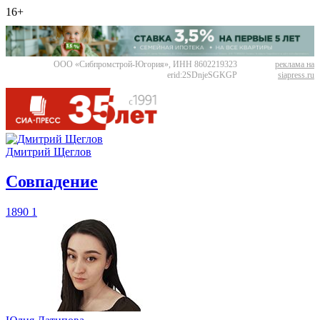
16+
ООО «Сибпромстрой-Югория», ИНН 8602219323
реклама на
erid:2SDnjeSGKGP
siapress.ru
Дмитрий Щеглов
​Совпадение
1890
1