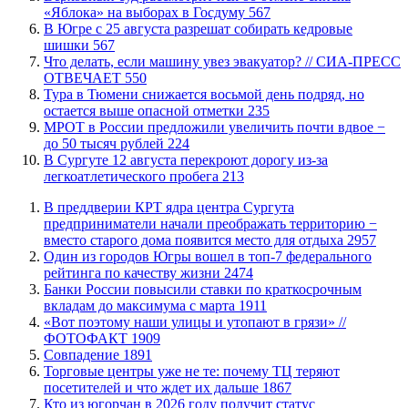
«Яблока» на выборах в Госдуму
567
​В Югре с 25 августа разрешат собирать кедровые
шишки
567
​Что делать, если машину увез эвакуатор? // СИА-ПРЕСС
ОТВЕЧАЕТ
550
Тура в Тюмени снижается восьмой день подряд, но
остается выше опасной отметки
235
МРОТ в России предложили увеличить почти вдвое −
до 50 тысяч рублей
224
В Сургуте 12 августа перекроют дорогу из-за
легкоатлетического пробега
213
​В преддверии КРТ ядра центра Сургута
предприниматели начали преображать территорию −
вместо старого дома появится место для отдыха
2957
Один из городов Югры вошел в топ-7 федерального
рейтинга по качеству жизни
2474
​Банки России повысили ставки по краткосрочным
вкладам до максимума с марта
1911
«Вот поэтому наши улицы и утопают в грязи» //
ФОТОФАКТ
1909
​Совпадение
1891
Торговые центры уже не те: почему ТЦ теряют
посетителей и что ждет их дальше
1867
Кто из югорчан в 2026 году получит статус