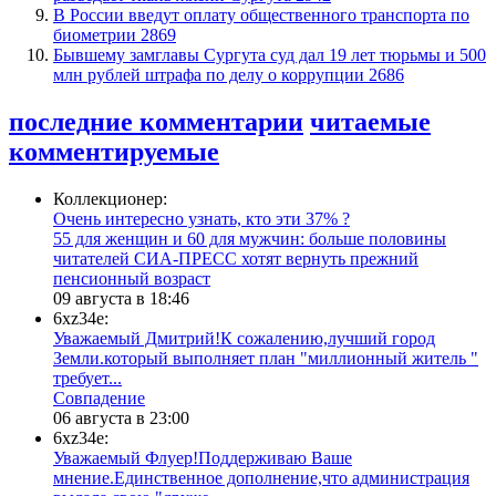
В России введут оплату общественного транспорта по
биометрии
2869
Бывшему замглавы Сургута суд дал 19 лет тюрьмы и 500
млн рублей штрафа по делу о коррупции
2686
последние комментарии
читаемые
комментируемые
Коллекционер:
Очень интересно узнать, кто эти 37% ?
​55 для женщин и 60 для мужчин: больше половины
читателей СИА-ПРЕСС хотят вернуть прежний
пенсионный возраст
09 августа в 18:46
6xz34e:
Уважаемый Дмитрий!К сожалению,лучший город
Земли.который выполняет план "миллионный житель "
требует...
​Совпадение
06 августа в 23:00
6xz34e:
Уважаемый Флуер!Поддерживаю Ваше
мнение.Единственное дополнение,что администрация