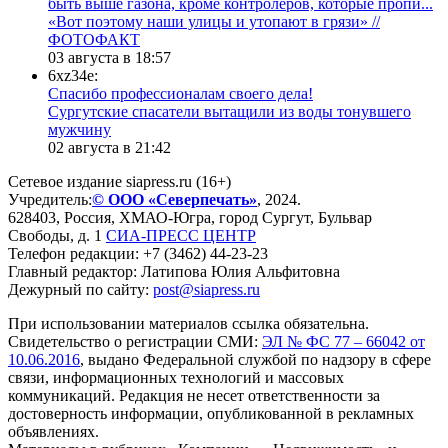
быть выше газона, кроме контролеров, которые пропи...
«Вот поэтому наши улицы и утопают в грязи» //
ФОТОФАКТ
03 августа в 18:57
6xz34e:
Спасибо профессионалам своего дела!
Сургутские спасатели вытащили из воды тонувшего
мужчину
02 августа в 21:42
Сетевое издание siapress.ru (16+)
Учредитель:
© ООО «Северпечать»
, 2024.
628403
,
Россия
,
ХМАО-Югра
, город
Сургут
,
Бульвар
Свободы, д. 1
СИА-ПРЕСС ЦЕНТР
Телефон редакции:
+7 (3462) 44-23-23
Главный редактор: Латипова Юлия Альфитовна
Дежурный по сайту:
post@siapress.ru
При использовании материалов ссылка обязательна.
Свидетельство о регистрации СМИ:
ЭЛ № ФС 77 – 66042 от
10.06.2016
, выдано Федеральной службой по надзору в сфере
связи, информационных технологий и массовых
коммуникаций. Редакция не несет ответственности за
достоверность информации, опубликованной в рекламных
объявлениях.