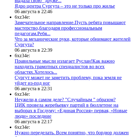
выдала свою "друже...
​Ядро центра Сургута ‒ это не только про жилье
06 августа в 22:46
6xz34e:
Замечательное направление.Пусть ребята повышают
мастерство,благодаря профессиональным
педагогам.Ребя...
​Что за механические руки, которые обнимают жителей
Сургута?
06 августа в 22:39
6xz34e:
Правильные мысли излагает Руслан!Как важно
находить грамотных специалистов во всех
областях.Хотелось...
Сургут может не заметить проблему, пока земля не
уйдет из-под ног
06 августа в 22:31
6xz34e:
Неужели,в самом деле? "Случайным " образом?
ЦИК провела жеребьевку партий в бюллетене на
выборах в Госдуму: «Единая Россия» первая, «Новые
люди» последние
06 августа в 22:17
6xz34e:
Нужно переделать. Всем понятно, что бордюр должен