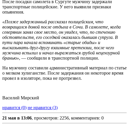
После посадки самолета в Сургуте мужчину задержали
транспортные полицейские. У него выявили признаки
опьянения.
«Позже задержанный рассказал полицейским, что
возвращался домой после отдыха в Сочи. В самолете, когда
северянин занял свое место, он увидел, что, по стечению
обстоятельств, его соседкой оказалась бывшая супруга. В
пути пара начала вспоминать «старые обиды» и
высказывать друг-другу взаимные претензии, после чего
мужчина вспылил и начал выражаться грубой нецензурной
бранью»
, — сообщили в транспортной полиции.
На мужчину составили административный материал по статье
о мелком хулиганстве. После задержания он некоторое время
провел в изоляторе, пока не протрезвел.
Василий Мирский
нравится (0)
не нравится (3)
21 мая в 13:06
, просмотров: 2256, комментариев: 0