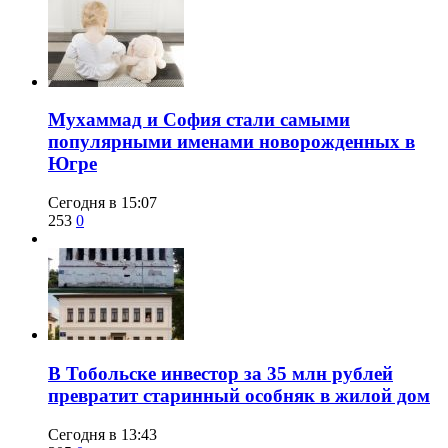
​Мухаммад и София стали самыми
популярными именами новорожденных в
Югре
Сегодня в 15:07
253
0
В Тобольске инвестор за 35 млн рублей
превратит старинный особняк в жилой дом
Сегодня в 13:43