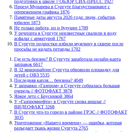
подготовки к школе // ОБЗОР СИА-ПРЕСС
1927
​Проезд Мунарева в Сургуте благоустраивают с
опережением графика
1876
​Памятные даты августа 2026 года: люди, события,
юбилеи
1873
​Не только работа, но и будущее
1789
​У речпорта в Сургуте неизвестные свалили в воду
асфальт с арматурой
1767
В Сургуте подростки избили мужчину в сквере после
просьбы не кидать петарды
1702
​Где есть бензин? В Сургуте заработала онлайн-карта
заправок
6617
В 32 микрорайоне Сургута обновили площадку для
детей с ОВЗ
5535
​Последняя капля… бензина?
4049
​У заправки «Газпром» в Сургуте собралась большая
очередь // ФОТОФАКТ
3878
Яркое лето с Брусникой
3864
У «Газпромнефти» в Сургуте снова аншлаг //
ВИДЕОФАКТ
3268
​В Сургуте что-то горело в районе ГРЭС // ФОТОФАКТ
3035
​Уничтожение «Нашего времени» — ошибка, которая
разъедает ткань жизни Сургута
2765