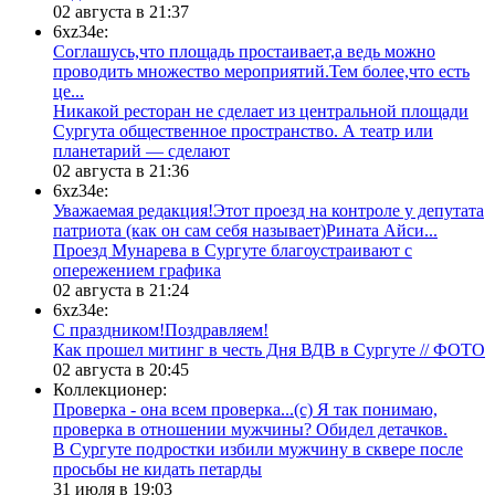
02 августа в 21:37
6xz34e:
Соглашусь,что площадь простаивает,а ведь можно
проводить множество мероприятий.Тем более,что есть
це...
​Никакой ресторан не сделает из центральной площади
Сургута общественное пространство. А театр или
планетарий — сделают
02 августа в 21:36
6xz34e:
Уважаемая редакция!Этот проезд на контроле у депутата
патриота (как он сам себя называет)Рината Айси...
​Проезд Мунарева в Сургуте благоустраивают с
опережением графика
02 августа в 21:24
6xz34e:
С праздником!Поздравляем!
Как прошел митинг в честь Дня ВДВ в Сургуте // ФОТО
02 августа в 20:45
Коллекционер:
Проверка - она всем проверка...(с) Я так понимаю,
проверка в отношении мужчины? Обидел детачков.
В Сургуте подростки избили мужчину в сквере после
просьбы не кидать петарды
31 июля в 19:03