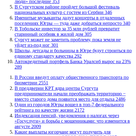
люди» последние
353
В Сургутском районе пройдет большой фестиваль
национальных культур с гостем из Сербии
346
Именитые музыканты дадут концерты в отдаленных
поселениях Югры — туда даже добраться непросто
340
В Тобольске инвестор за 35 млн рублей превратит
старинный особняк в жилой дом
305
Сургут может не заметить проблему, пока земля не
уйдет из-под ног
301
Школы, детсады и больницы в Югре будут строиться по
единому стандарту качества
292
​Автокредитный портфель Банка Уралсиб вырос на 23%
289
В России введут оплату общественного транспорта по
биометрии
2551
​В преддверии КРТ ядра центра Сургута
предприниматели начали преображать территорию −
вместо старого дома появится место для отдыха
2486
Один из городов Югры вошел в топ-7 федерального
рейтинга по качеству жизни
2172
​Индексация пенсий, уведомления о налогах через
«Госуслуги» и борьба с мошенниками: что изменится в
августе
2009
Какие выплаты югорчане могут получить для