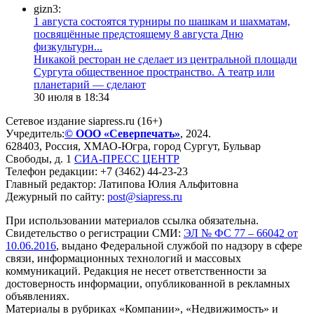
gizn3:
1 августа состоятся турниры по шашкам и шахматам,
посвящённые предстоящему 8 августа Дню
физкультурн...
​Никакой ресторан не сделает из центральной площади
Сургута общественное пространство. А театр или
планетарий — сделают
30 июля в 18:34
Сетевое издание siapress.ru (16+)
Учредитель:
© ООО «Северпечать»
, 2024.
628403
,
Россия
,
ХМАО-Югра
, город
Сургут
,
Бульвар
Свободы, д. 1
СИА-ПРЕСС ЦЕНТР
Телефон редакции:
+7 (3462) 44-23-23
Главный редактор: Латипова Юлия Альфитовна
Дежурный по сайту:
post@siapress.ru
При использовании материалов ссылка обязательна.
Свидетельство о регистрации СМИ:
ЭЛ № ФС 77 – 66042 от
10.06.2016
, выдано Федеральной службой по надзору в сфере
связи, информационных технологий и массовых
коммуникаций. Редакция не несет ответственности за
достоверность информации, опубликованной в рекламных
объявлениях.
Материалы в рубриках «Компании», «Недвижимость» и