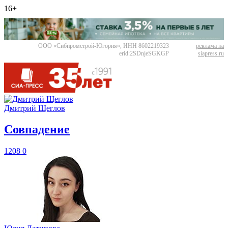
16+
ООО «Сибпромстрой-Югория», ИНН 8602219323
реклама на
erid:2SDnjeSGKGP
siapress.ru
Дмитрий Щеглов
​Совпадение
1208
0