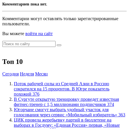
Комментариев пока нет.
Комментарии могут оставлять только зарегистрированные
пользователи.
Вы можете
войти на сайт
Топ 10
Сегодня
Неделя
Месяц
Поток рабочей силы из Средней Азии в Россию
сократился на 15 процентов. В Югре показатель
похожий
376
В Сургуте открытую тренировку проведет известная
фитнес-тренер с 1,5 миллионами подписчиков
374
Югорчане смогут выбрать удобный участок для
голосования через сервис «Мобильный избиратель»
363
ЦИК провела жеребьевку партий в бюллетене на
выборах в Госдуму: «Единая Россия» первая, «Новые