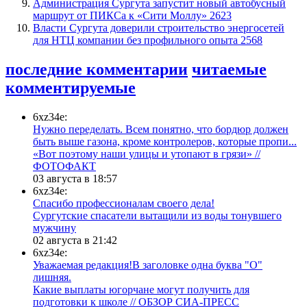
​Администрация Сургута запустит новый автобусный
маршрут от ПИКСа к «Сити Моллу»
2623
Власти Сургута доверили строительство энергосетей
для НТЦ компании без профильного опыта
2568
последние комментарии
читаемые
комментируемые
6xz34e:
Нужно переделать. Всем понятно, что бордюр должен
быть выше газона, кроме контролеров, которые пропи...
«Вот поэтому наши улицы и утопают в грязи» //
ФОТОФАКТ
03 августа в 18:57
6xz34e:
Спасибо профессионалам своего дела!
Сургутские спасатели вытащили из воды тонувшего
мужчину
02 августа в 21:42
6xz34e:
Уважаемая редакция!В заголовке одна буква "О"
лишняя.
Какие выплаты югорчане могут получить для
подготовки к школе // ОБЗОР СИА-ПРЕСС