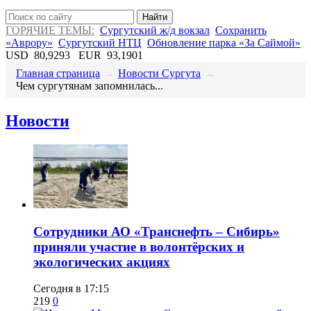
Найти
ГОРЯЧИЕ ТЕМЫ:
Сургутский ж/д вокзал
Сохранить
«Аврору»
Сургутский НТЦ
Обновление парка «За Саймой»
USD
80,9293
EUR
93,1901
Главная страница
→
Новости Сургута
→
Чем сургутянам запомнилась...
Новости
Сотрудники АО «Транснефть – Сибирь»
приняли участие в волонтёрских и
экологических акциях
Сегодня в 17:15
219
0