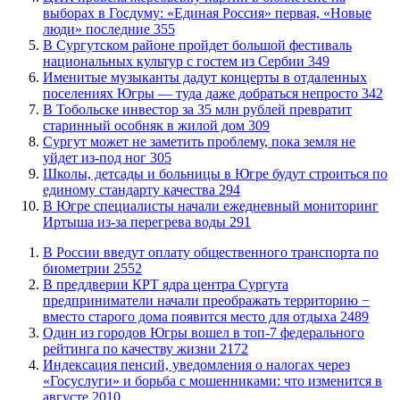
выборах в Госдуму: «Единая Россия» первая, «Новые
люди» последние
355
В Сургутском районе пройдет большой фестиваль
национальных культур с гостем из Сербии
349
Именитые музыканты дадут концерты в отдаленных
поселениях Югры — туда даже добраться непросто
342
В Тобольске инвестор за 35 млн рублей превратит
старинный особняк в жилой дом
309
Сургут может не заметить проблему, пока земля не
уйдет из-под ног
305
Школы, детсады и больницы в Югре будут строиться по
единому стандарту качества
294
В Югре специалисты начали ежедневный мониторинг
Иртыша из-за перегрева воды
291
В России введут оплату общественного транспорта по
биометрии
2552
​В преддверии КРТ ядра центра Сургута
предприниматели начали преображать территорию −
вместо старого дома появится место для отдыха
2489
Один из городов Югры вошел в топ-7 федерального
рейтинга по качеству жизни
2172
​Индексация пенсий, уведомления о налогах через
«Госуслуги» и борьба с мошенниками: что изменится в
августе
2010