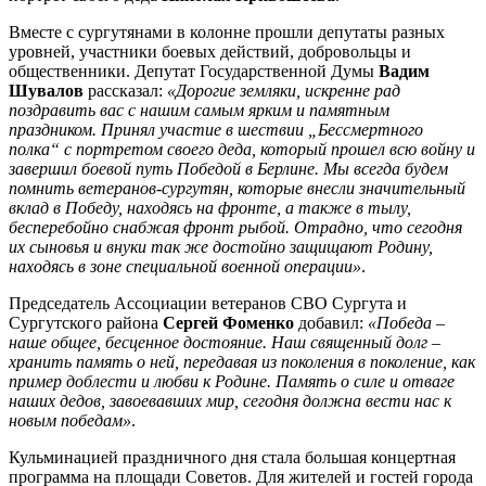
Вместе с сургутянами в колонне прошли депутаты разных
уровней, участники боевых действий, добровольцы и
общественники. Депутат Государственной Думы
Вадим
Шувалов
рассказал:
«Дорогие земляки, искренне рад
поздравить вас с нашим самым ярким и памятным
праздником. Принял участие в шествии „Бессмертного
полка“ с портретом своего деда, который прошел всю войну и
завершил боевой путь Победой в Берлине. Мы всегда будем
помнить ветеранов-сургутян, которые внесли значительный
вклад в Победу, находясь на фронте, а также в тылу,
бесперебойно снабжая фронт рыбой. Отрадно, что сегодня
их сыновья и внуки так же достойно защищают Родину,
находясь в зоне специальной военной операции»
.
Председатель Ассоциации ветеранов СВО Сургута и
Сургутского района
Сергей Фоменко
добавил:
«Победа –
наше общее, бесценное достояние. Наш священный долг –
хранить память о ней, передавая из поколения в поколение, как
пример доблести и любви к Родине. Память о силе и отваге
наших дедов, завоевавших мир, сегодня должна вести нас к
новым победам»
.
Кульминацией праздничного дня стала большая концертная
программа на площади Советов. Для жителей и гостей города