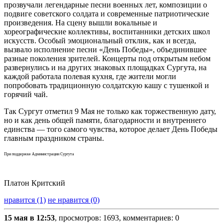
прозвучали легендарные песни военных лет, композиции о
подвиге советского солдата и современные патриотические
произведения. На сцену вышли вокальные и
хореографические коллективы, воспитанники детских школ
искусств. Особый эмоциональный отклик, как и всегда,
вызвало исполнение песни «День Победы», объединившее
разные поколения зрителей. Концерты под открытым небом
развернулись и на других знаковых площадках Сургута, на
каждой работала полевая кухня, где жители могли
попробовать традиционную солдатскую кашу с тушенкой и
горячий чай.
Так Сургут отметил 9 Мая не только как торжественную дату,
но и как день общей памяти, благодарности и внутреннего
единства — того самого чувства, которое делает День Победы
главным праздником страны.
При поддержке Администрации Сургута
Платон Критский
нравится (1)
не нравится (0)
15 мая в 12:53
, просмотров: 1693, комментариев: 0