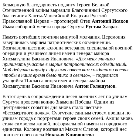
Безмерную благодарность подвигу Героев Великой
Отечественной войны выразили Благочинный Сургутского
благочиния Ханты-Мансийской Епархии Русской
Православной Церкви – протоиерей Отец
Антоний Исаков
,
Имам соборной мечети города Сургута
Рустам Хазрат
.
Память погибших почтили минутой молчания. Церемония
завершилась маршем патриотических объединений.
Возглавили шествие колонна ветеранов специальной военной
операции и учащиеся лицея имени генерал-майора
Хисматулина Василия Ивановича.
«Для меня значимо
принимать участие в марше патриотических объединений.
Мой дедушка наряду с другими советским солдатами воевал,
чтобы в наше время было тихо и светло»
, – поделился
учащийся 11-класса лицея имени генерал-майора
Хисматулина Василия Ивановича
Антон Голошумов.
В этот день в сопровождении песен военных лет по улицам
Сургута провезли копию Знамени Победы. Одним из
центральных событий дня вновь стало шествие
«Бессмертного полка». Сургутяне единым строем прошли по
улицам города с портретами героев своих семей. Акция вновь
стала символом живой, неформальной памяти и городского
единства. Колонну возглавил Максим Слепов, который нес
портрет своего деда
Николая Кривошеева
.