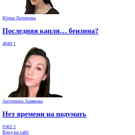
Юлия Латипова
​Последняя капля… бензина?
4049
1
Антонина Арямова
​Нет времени на подумать
9362
2
Вход на сайт