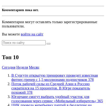
Комментариев пока нет.
Комментарии могут оставлять только зарегистрированные
пользователи.
Вы можете
войти на сайт
Топ 10
Сегодня
Неделя
Месяц
В Сургуте открытую тренировку проведет известная
фитнес-тренер с 1,5 миллионами подписчиков
378
Поток рабочей силы из Средней Азии в Россию
сократился на 15 процентов. В Югре показатель
похожий
378
Югорчане смогут выбрать удобный участок для
голосования через сервис «Мобильный избиратель»
365
ЦИК провела жеребьевку партий в бюллетене на