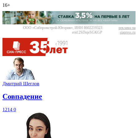
16+
ООО «Сибпромстрой-Югория», ИНН 8602219323
реклама на
erid:2SDnjeSGKGP
siapress.ru
Дмитрий Щеглов
​Совпадение
1214
0