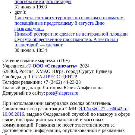
просьбы не кидать петарды
31 июля в 19:03
gizn3:
1 августа состоятся турниры по шашкам и шахматам,
посвящённые предстоящему 8 августа Дню
физкультурн...
​Никакой ресторан не сделает из центральной площади
Сургута общественное пространство. А театр или
планетарий — сделают
30 июля в 18:34
Сетевое издание siapress.ru (16+)
Учредитель:
© ООО «Северпечать»
, 2024.
628403
,
Россия
,
ХМАО-Югра
, город
Сургут
,
Бульвар
Свободы, д. 1
СИА-ПРЕСС ЦЕНТР
Телефон редакции:
+7 (3462) 44-23-23
Главный редактор: Латипова Юлия Альфитовна
Дежурный по сайту:
post@siapress.ru
При использовании материалов ссылка обязательна.
Свидетельство о регистрации СМИ:
ЭЛ № ФС 77 – 66042 от
10.06.2016
, выдано Федеральной службой по надзору в сфере
связи, информационных технологий и массовых
коммуникаций. Редакция не несет ответственности за
достоверность информации, опубликованной в рекламных