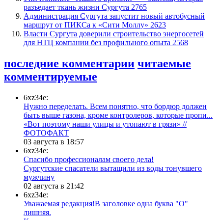
разъедает ткань жизни Сургута
2765
​Администрация Сургута запустит новый автобусный
маршрут от ПИКСа к «Сити Моллу»
2623
Власти Сургута доверили строительство энергосетей
для НТЦ компании без профильного опыта
2568
последние комментарии
читаемые
комментируемые
6xz34e:
Нужно переделать. Всем понятно, что бордюр должен
быть выше газона, кроме контролеров, которые пропи...
«Вот поэтому наши улицы и утопают в грязи» //
ФОТОФАКТ
03 августа в 18:57
6xz34e:
Спасибо профессионалам своего дела!
Сургутские спасатели вытащили из воды тонувшего
мужчину
02 августа в 21:42
6xz34e:
Уважаемая редакция!В заголовке одна буква "О"
лишняя.