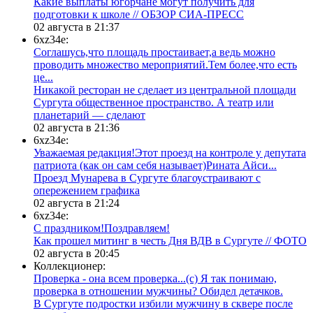
Какие выплаты югорчане могут получить для
подготовки к школе // ОБЗОР СИА-ПРЕСС
02 августа в 21:37
6xz34e:
Соглашусь,что площадь простаивает,а ведь можно
проводить множество мероприятий.Тем более,что есть
це...
​Никакой ресторан не сделает из центральной площади
Сургута общественное пространство. А театр или
планетарий — сделают
02 августа в 21:36
6xz34e:
Уважаемая редакция!Этот проезд на контроле у депутата
патриота (как он сам себя называет)Рината Айси...
​Проезд Мунарева в Сургуте благоустраивают с
опережением графика
02 августа в 21:24
6xz34e:
С праздником!Поздравляем!
Как прошел митинг в честь Дня ВДВ в Сургуте // ФОТО
02 августа в 20:45
Коллекционер:
Проверка - она всем проверка...(с) Я так понимаю,
проверка в отношении мужчины? Обидел детачков.
В Сургуте подростки избили мужчину в сквере после