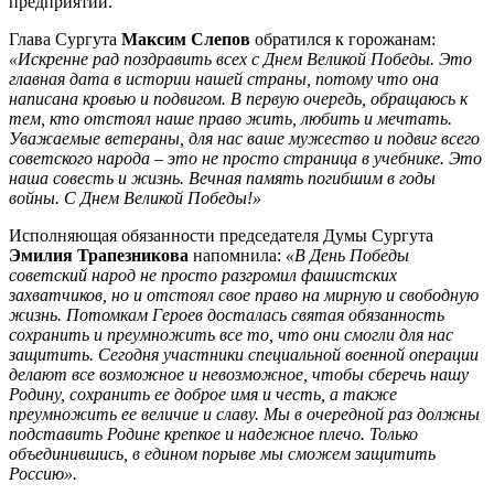
предприятий.
Глава Сургута
Максим Слепов
обратился к горожанам:
«Искренне рад поздравить всех с Днем Великой Победы. Это
главная дата в истории нашей страны, потому что она
написана кровью и подвигом. В первую очередь, обращаюсь к
тем, кто отстоял наше право жить, любить и мечтать.
Уважаемые ветераны, для нас ваше мужество и подвиг всего
советского народа – это не просто страница в учебнике. Это
наша совесть и жизнь. Вечная память погибшим в годы
войны. С Днем Великой Победы!»
Исполняющая обязанности председателя Думы Сургута
Эмилия Трапезникова
напомнила:
«В День Победы
советский народ не просто разгромил фашистских
захватчиков, но и отстоял свое право на мирную и свободную
жизнь. Потомкам Героев досталась святая обязанность
сохранить и преумножить все то, что они смогли для нас
защитить. Сегодня участники специальной военной операции
делают все возможное и невозможное, чтобы сберечь нашу
Родину, сохранить ее доброе имя и честь, а также
преумножить ее величие и славу. Мы в очередной раз должны
подставить Родине крепкое и надежное плечо. Только
объединившись, в едином порыве мы сможем защитить
Россию».