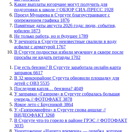
Какие выплаты югорчане могут получить для
подготовки к школе // ОБЗОР СИА-ПРЕСС
1928
​Проезд Мунарева в Сургуте благоустраивают с
опережением графика
1876
​Памятные даты августа 2026 года: люди, события,
юбилеи
1873
​Не только работа, но и будущее
1789
​У речпорта в Сургуте неизвестные свалили в воду
асфальт с арматурой
1767
В Сургуте подростки избили мужчину в сквере после
просьбы не кидать петарды
1702
​Где есть бензин? В Сургуте заработала онлайн-карта
заправок
6617
В 32 микрорайоне Сургута обновили площадку для
детей с ОВЗ
5535
​Последняя капля… бензина?
4049
​У заправки «Газпром» в Сургуте собралась большая
очередь // ФОТОФАКТ
3878
Яркое лето с Брусникой
3864
У «Газпромнефти» в Сургуте снова аншлаг //
ВИДЕОФАКТ
3268
​В Сургуте что-то горело в районе ГРЭС // ФОТОФАКТ
3035
​Уничтожение «Нашего времени» — ошибка, которая