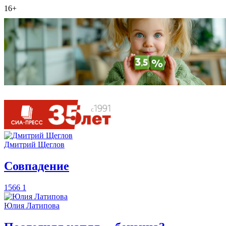
16+
Дмитрий Щеглов
​Совпадение
1566
1
Юлия Латипова