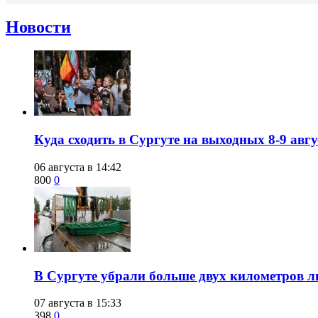
Новости
​Куда сходить в Сургуте на выходных 8-9 ав
06 августа в 14:42
800
0
​В Сургуте убрали больше двух километров 
07 августа в 15:33
398
0