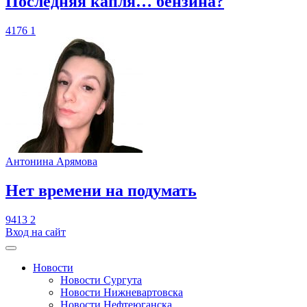
​Последняя капля… бензина?
4176
1
Антонина Арямова
​Нет времени на подумать
9413
2
Вход на сайт
Новости
Новости Сургута
Новости Нижневартовска
Новости Нефтеюганска