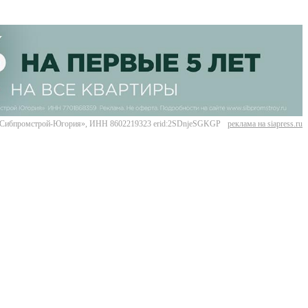
Сибпромстрой-Югория», ИНН 8602219323 erid:2SDnjeSGKGP
реклама на siapress.ru