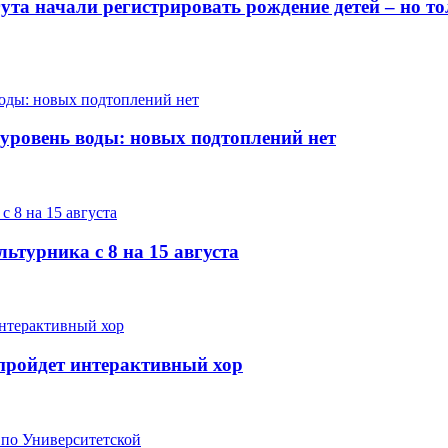
гута начали регистрировать рождение детей – но 
 уровень воды: новых подтоплений нет
ьтурника с 8 на 15 августа
е пройдет интерактивный хор