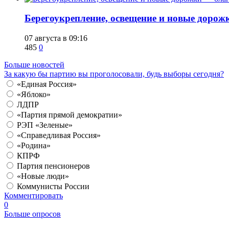
Берегоукрепление, освещение и новые дорож
07 августа в 09:16
485
0
Больше новостей
За какую бы партию вы проголосовали, будь выборы сегодня?
«Единая Россия»
«Яблоко»
ЛДПР
«Партия прямой демократии»
РЭП «Зеленые»
«Справедливая Россия»
«Родина»
КПРФ
Партия пенсионеров
«Новые люди»
Коммунисты России
Комментировать
0
Больше опросов