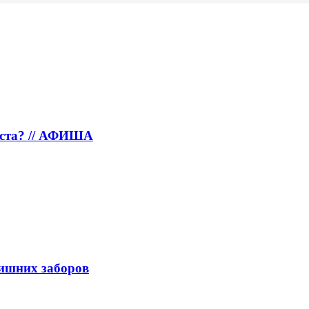
густа? // АФИША
лишних заборов