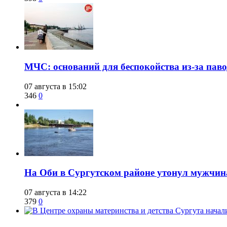
​МЧС: оснований для беспокойства из-за пав
07 августа в 15:02
346
0
​На Оби в Сургутском районе утонул мужчин
07 августа в 14:22
379
0