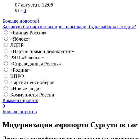
07 августа в 12:06
917
0
Больше новостей
За какую бы партию вы проголосовали, будь выборы сегодня?
«Единая Россия»
«Яблоко»
ЛДПР
«Партия прямой демократии»
РЭП «Зеленые»
«Справедливая Россия»
«Родина»
КПРФ
Партия пенсионеров
«Новые люди»
Коммунисты России
Комментировать
0
Больше опросов
​Модернизация аэропорта Сургута остает
Депутаты потребовали не откладывать решение 