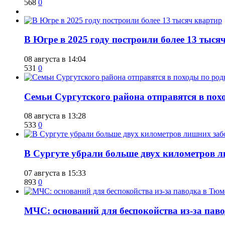
568
0
​В Югре в 2025 году построили более 13 тыся
08 августа в 14:04
531
0
​Семьи Сургутского района отправятся в по
08 августа в 13:28
533
0
​В Сургуте убрали больше двух километров 
07 августа в 15:33
893
0
​МЧС: оснований для беспокойства из-за пав