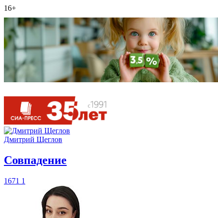
16+
Дмитрий Щеглов
​Совпадение
1671
1