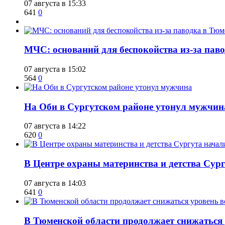
07 августа в 15:33
641
0
​МЧС: оснований для беспокойства из-за пав
07 августа в 15:02
564
0
​На Оби в Сургутском районе утонул мужчин
07 августа в 14:22
620
0
​В Центре охраны материнства и детства Сур
07 августа в 14:03
641
0
​В Тюменской области продолжает снижаться