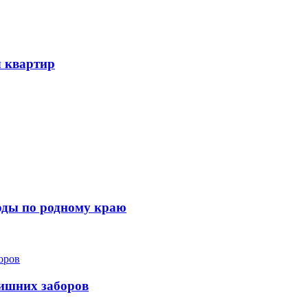
ч квартир
ходы по родному краю
лишних заборов