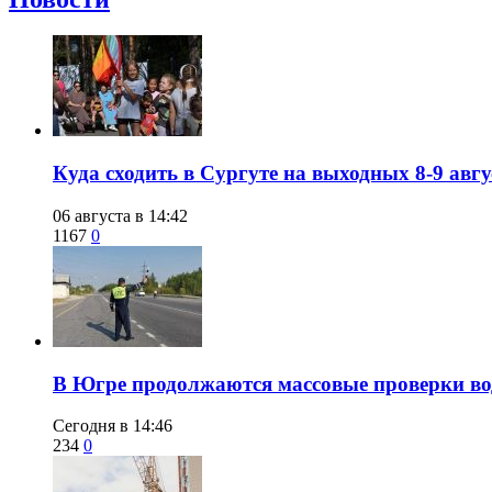
​Куда сходить в Сургуте на выходных 8-9 ав
06 августа в 14:42
1167
0
​В Югре продолжаются массовые проверки во
Сегодня в 14:46
234
0