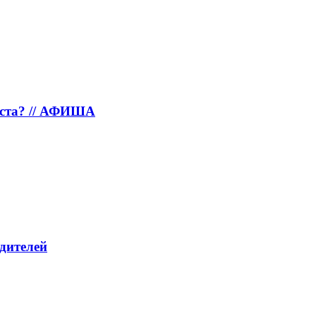
густа? // АФИША
дителей