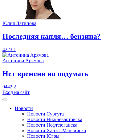
Юлия Латипова
​Последняя капля… бензина?
4223
1
Антонина Арямова
​Нет времени на подумать
9442
2
Вход на сайт
Новости
Новости Сургута
Новости Нижневартовска
Новости Нефтеюганска
Новости Ханты-Мансийска
Новости Югры