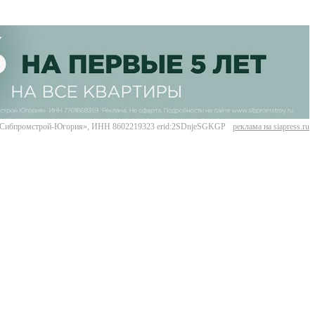
Сибпромстрой-Югория», ИНН 8602219323 erid:2SDnjeSGKGP
реклама на siapress.ru