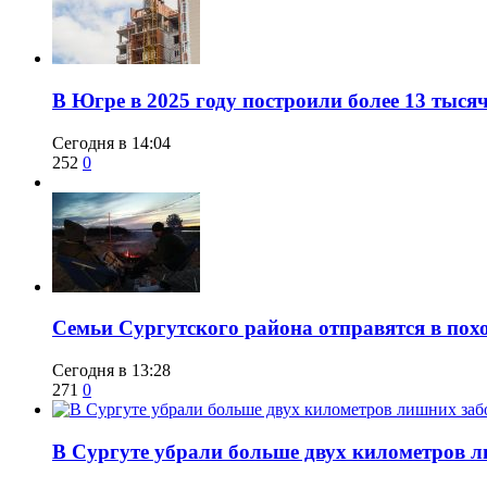
​В Югре в 2025 году построили более 13 тыся
Сегодня в 14:04
252
0
​Семьи Сургутского района отправятся в по
Сегодня в 13:28
271
0
​В Сургуте убрали больше двух километров 