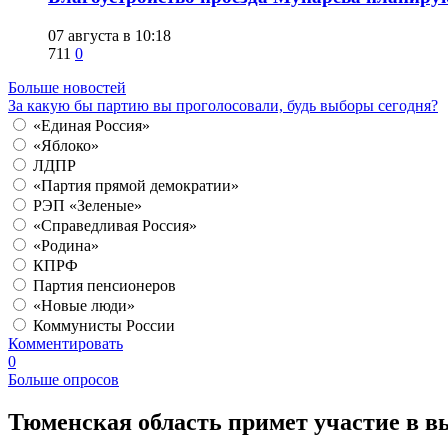
07 августа в 10:18
711
0
Больше новостей
За какую бы партию вы проголосовали, будь выборы сегодня?
«Единая Россия»
«Яблоко»
ЛДПР
«Партия прямой демократии»
РЭП «Зеленые»
«Справедливая Россия»
«Родина»
КПРФ
Партия пенсионеров
«Новые люди»
Коммунисты России
Комментировать
0
Больше опросов
​Тюменская область примет участие в