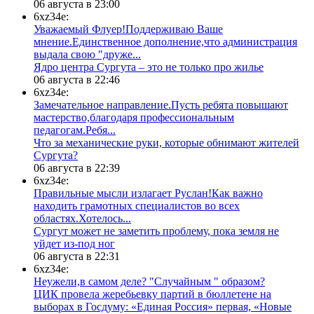
06 августа в 23:00
6xz34e:
Уважаемый Флуер!Поддерживаю Ваше
мнение.Единственное дополнение,что администрация
выдала свою "друже...
​Ядро центра Сургута ‒ это не только про жилье
06 августа в 22:46
6xz34e:
Замечательное направление.Пусть ребята повышают
мастерство,благодаря профессиональным
педагогам.Ребя...
​Что за механические руки, которые обнимают жителей
Сургута?
06 августа в 22:39
6xz34e:
Правильные мысли излагает Руслан!Как важно
находить грамотных специалистов во всех
областях.Хотелось...
Сургут может не заметить проблему, пока земля не
уйдет из-под ног
06 августа в 22:31
6xz34e:
Неужели,в самом деле? "Случайным " образом?
ЦИК провела жеребьевку партий в бюллетене на
выборах в Госдуму: «Единая Россия» первая, «Новые