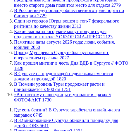
вместо старого дома появится место для отдыха
2779
В России введут оплату общественного транспорта по
биометрии
2729
Один из городов Югры вошел в топ-7 федерального
рейтинга по качеству жизни
2313
Какие выплаты югорчане могут получить для
подготовки к школе // ОБЗОР СИА-ПРЕСС
2123
​Памятные даты августа 2026 года: люди, события,
юбилеи
2050
​Проезд Мунарева в Сургуте благоустраивают с
опережением графика
2027
Как прошел митинг в честь Дня ВДВ в Сургуте // ФОТО
1828
В Сургуте на предстоящей неделе жара сменится
дождем и прохладой
1820
В Тюмени уровень Туры продолжает расти и
приближается к 900 см
1751
«Вот поэтому наши улицы и утопают в грязи» //
ФОТОФАКТ
1730
​Где есть бензин? В Сургуте заработала онлайн-карта
заправок
6745
В 32 микрорайоне Сургута обновили площадку для
детей с ОВЗ
5611
​Последняя капля… бензина?
4204