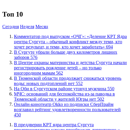
Топ 10
Сегодня
Неделя
Месяц
​Комментатор под выпуском «ОЧГ»: «Деление КРТ Ядра
центра Сургута – обычный конфликт между теми, кто
хочет результат, и теми, кто хочет заработать»
694
​В Сургуте убрали больше двух километров лишних
заборов
576
​В Центре охраны материнства и детства Сургута начали
регистрировать рождение детей – но только
иногородним мамам
562
​В Тюменской области продолжает снижаться уровень
воды: новых подтоплений нет
552
​На Оби в Сургутском районе утонул мужчина
550
​МЧС: оснований для беспокойства из-за паводка в
Тюменской области у жителей Югры нет
502
​Онлайн-кинотеатр Okko из подписки СберПрайм
возглавил рейтинг удовлетворенности пользователей
450
​В преддверии КРТ ядра центра Сургута
предприниматели начали преображать территорию −