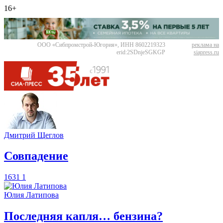
16+
ООО «Сибпромстрой-Югория», ИНН 8602219323
реклама на
erid:2SDnjeSGKGP
siapress.ru
Дмитрий Щеглов
​Совпадение
1631
1
Юлия Латипова
​Последняя капля… бензина?