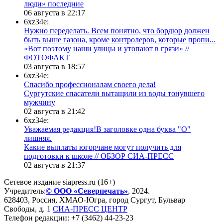
люди» последние
06 августа в 22:17
6xz34e:
Нужно переделать. Всем понятно, что бордюр должен
быть выше газона, кроме контролеров, которые пропи...
«Вот поэтому наши улицы и утопают в грязи» //
ФОТОФАКТ
03 августа в 18:57
6xz34e:
Спасибо профессионалам своего дела!
Сургутские спасатели вытащили из воды тонувшего
мужчину
02 августа в 21:42
6xz34e:
Уважаемая редакция!В заголовке одна буква "О"
лишняя.
Какие выплаты югорчане могут получить для
подготовки к школе // ОБЗОР СИА-ПРЕСС
02 августа в 21:37
Сетевое издание siapress.ru (16+)
Учредитель:
© ООО «Северпечать»
, 2024.
628403
,
Россия
,
ХМАО-Югра
, город
Сургут
,
Бульвар
Свободы, д. 1
СИА-ПРЕСС ЦЕНТР
Телефон редакции:
+7 (3462) 44-23-23