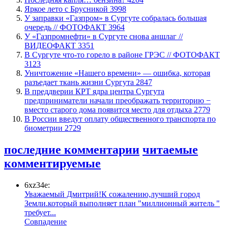
Яркое лето с Брусникой
3998
​У заправки «Газпром» в Сургуте собралась большая
очередь // ФОТОФАКТ
3964
У «Газпромнефти» в Сургуте снова аншлаг //
ВИДЕОФАКТ
3351
​В Сургуте что-то горело в районе ГРЭС // ФОТОФАКТ
3123
​Уничтожение «Нашего времени» — ошибка, которая
разъедает ткань жизни Сургута
2847
​В преддверии КРТ ядра центра Сургута
предприниматели начали преображать территорию −
вместо старого дома появится место для отдыха
2779
В России введут оплату общественного транспорта по
биометрии
2729
последние комментарии
читаемые
комментируемые
6xz34e:
Уважаемый Дмитрий!К сожалению,лучший город
Земли.который выполняет план "миллионный житель "
требует...
​Совпадение