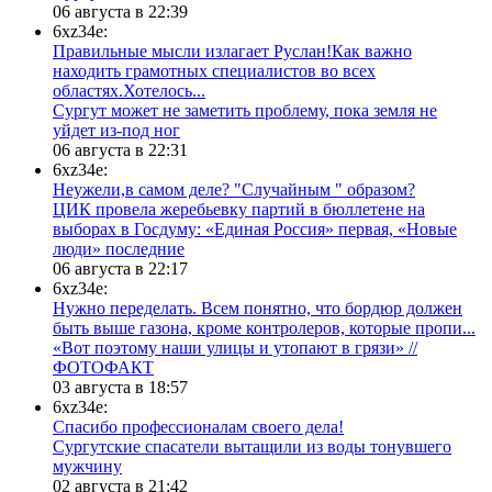
06 августа в 22:39
6xz34e:
Правильные мысли излагает Руслан!Как важно
находить грамотных специалистов во всех
областях.Хотелось...
Сургут может не заметить проблему, пока земля не
уйдет из-под ног
06 августа в 22:31
6xz34e:
Неужели,в самом деле? "Случайным " образом?
ЦИК провела жеребьевку партий в бюллетене на
выборах в Госдуму: «Единая Россия» первая, «Новые
люди» последние
06 августа в 22:17
6xz34e:
Нужно переделать. Всем понятно, что бордюр должен
быть выше газона, кроме контролеров, которые пропи...
«Вот поэтому наши улицы и утопают в грязи» //
ФОТОФАКТ
03 августа в 18:57
6xz34e:
Спасибо профессионалам своего дела!
Сургутские спасатели вытащили из воды тонувшего
мужчину
02 августа в 21:42