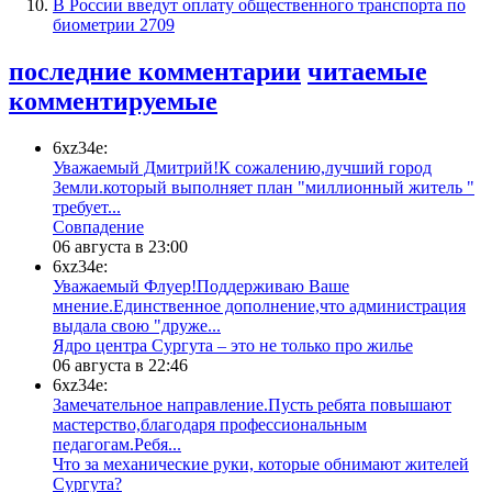
В России введут оплату общественного транспорта по
биометрии
2709
последние комментарии
читаемые
комментируемые
6xz34e:
Уважаемый Дмитрий!К сожалению,лучший город
Земли.который выполняет план "миллионный житель "
требует...
​Совпадение
06 августа в 23:00
6xz34e:
Уважаемый Флуер!Поддерживаю Ваше
мнение.Единственное дополнение,что администрация
выдала свою "друже...
​Ядро центра Сургута ‒ это не только про жилье
06 августа в 22:46
6xz34e:
Замечательное направление.Пусть ребята повышают
мастерство,благодаря профессиональным
педагогам.Ребя...
​Что за механические руки, которые обнимают жителей
Сургута?