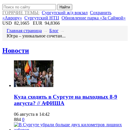
Найти
ГОРЯЧИЕ ТЕМЫ:
Сургутский ж/д вокзал
Сохранить
«Аврору»
Сургутский НТЦ
Обновление парка «За Саймой»
USD
82,1665
EUR
94,8366
Главная страница
→
Блог
→
Югра – уникальное сочетан...
Новости
​Куда сходить в Сургуте на выходных 8-9
августа? // АФИША
06 августа в 14:42
884
0