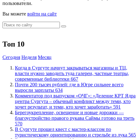
пользователи.
Вы можете
войти на сайт
Топ 10
Сегодня
Неделя
Месяц
​Когда в Сургуте начнут закрываться магазины и ТЦ,
власти нужно заводить туда галереи, частные театры,
современные библиотеки
667
​Почти 200 тысяч рублей: где в Югре сильнее всего
выросли зарплаты
634
​Комментатор под выпуском «ОЧГ»: «Деление КРТ Ядра
центра Сургута – обычный конфликт между теми, кто
хочет результат, и теми, кто хочет заработать»
591
Берегоукрепление, освещение и новые дорожки —
благоустройство правого рукава Саймы готово на треть
570
В Сургуте прошел квест с мастер-классом по
туристическому ориентированию и стрельбе из лука
565