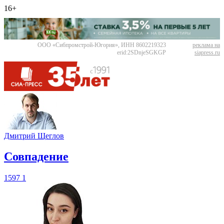
16+
ООО «Сибпромстрой-Югория», ИНН 8602219323
реклама на
erid:2SDnjeSGKGP
siapress.ru
Дмитрий Щеглов
​Совпадение
1597
1