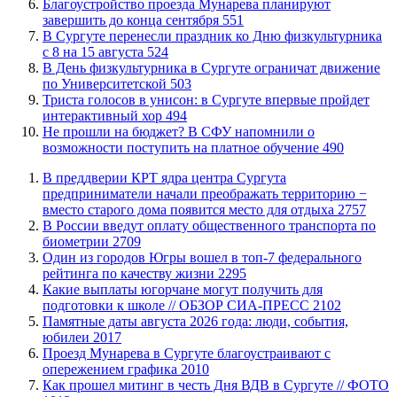
Благоустройство проезда Мунарева планируют
завершить до конца сентября
551
​В Сургуте перенесли праздник ко Дню физкультурника
с 8 на 15 августа
524
​В День физкультурника в Сургуте ограничат движение
по Университетской
503
​Триста голосов в унисон: в Сургуте впервые пройдет
интерактивный хор
494
Не прошли на бюджет? В СФУ напомнили о
возможности поступить на платное обучение
490
​В преддверии КРТ ядра центра Сургута
предприниматели начали преображать территорию −
вместо старого дома появится место для отдыха
2757
В России введут оплату общественного транспорта по
биометрии
2709
Один из городов Югры вошел в топ-7 федерального
рейтинга по качеству жизни
2295
Какие выплаты югорчане могут получить для
подготовки к школе // ОБЗОР СИА-ПРЕСС
2102
​Памятные даты августа 2026 года: люди, события,
юбилеи
2017
​Проезд Мунарева в Сургуте благоустраивают с
опережением графика
2010
Как прошел митинг в честь Дня ВДВ в Сургуте // ФОТО