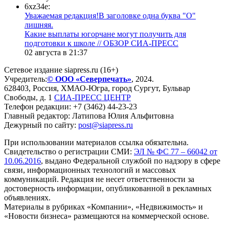
6xz34e:
Уважаемая редакция!В заголовке одна буква "О"
лишняя.
Какие выплаты югорчане могут получить для
подготовки к школе // ОБЗОР СИА-ПРЕСС
02 августа в 21:37
Сетевое издание siapress.ru (16+)
Учредитель:
© ООО «Северпечать»
, 2024.
628403
,
Россия
,
ХМАО-Югра
, город
Сургут
,
Бульвар
Свободы, д. 1
СИА-ПРЕСС ЦЕНТР
Телефон редакции:
+7 (3462) 44-23-23
Главный редактор: Латипова Юлия Альфитовна
Дежурный по сайту:
post@siapress.ru
При использовании материалов ссылка обязательна.
Свидетельство о регистрации СМИ:
ЭЛ № ФС 77 – 66042 от
10.06.2016
, выдано Федеральной службой по надзору в сфере
связи, информационных технологий и массовых
коммуникаций. Редакция не несет ответственности за
достоверность информации, опубликованной в рекламных
объявлениях.
Материалы в рубриках «Компании», «Недвижимость» и
«Новости бизнеса» размещаются на коммерческой основе.