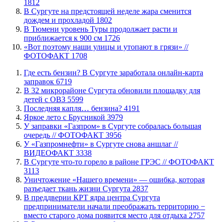
1812
В Сургуте на предстоящей неделе жара сменится
дождем и прохладой
1802
В Тюмени уровень Туры продолжает расти и
приближается к 900 см
1726
«Вот поэтому наши улицы и утопают в грязи» //
ФОТОФАКТ
1708
​Где есть бензин? В Сургуте заработала онлайн-карта
заправок
6719
В 32 микрорайоне Сургута обновили площадку для
детей с ОВЗ
5599
​Последняя капля… бензина?
4191
Яркое лето с Брусникой
3979
​У заправки «Газпром» в Сургуте собралась большая
очередь // ФОТОФАКТ
3956
У «Газпромнефти» в Сургуте снова аншлаг //
ВИДЕОФАКТ
3338
​В Сургуте что-то горело в районе ГРЭС // ФОТОФАКТ
3113
​Уничтожение «Нашего времени» — ошибка, которая
разъедает ткань жизни Сургута
2837
​В преддверии КРТ ядра центра Сургута
предприниматели начали преображать территорию −
вместо старого дома появится место для отдыха
2757