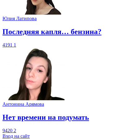
Юлия Латипова
​Последняя капля… бензина?
4191
1
Антонина Арямова
​Нет времени на подумать
9420
2
Вход на сайт