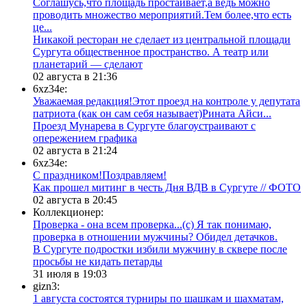
Соглашусь,что площадь простаивает,а ведь можно
проводить множество мероприятий.Тем более,что есть
це...
​Никакой ресторан не сделает из центральной площади
Сургута общественное пространство. А театр или
планетарий — сделают
02 августа в 21:36
6xz34e:
Уважаемая редакция!Этот проезд на контроле у депутата
патриота (как он сам себя называет)Рината Айси...
​Проезд Мунарева в Сургуте благоустраивают с
опережением графика
02 августа в 21:24
6xz34e:
С праздником!Поздравляем!
Как прошел митинг в честь Дня ВДВ в Сургуте // ФОТО
02 августа в 20:45
Коллекционер:
Проверка - она всем проверка...(с) Я так понимаю,
проверка в отношении мужчины? Обидел детачков.
В Сургуте подростки избили мужчину в сквере после
просьбы не кидать петарды
31 июля в 19:03
gizn3:
1 августа состоятся турниры по шашкам и шахматам,