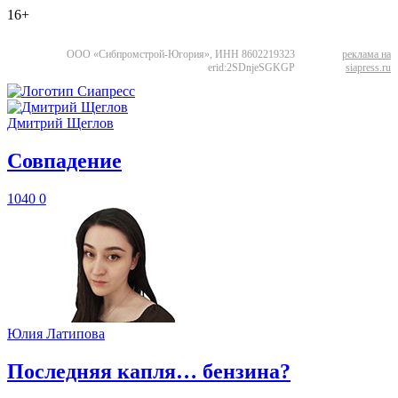
16+
ООО «Сибпромстрой-Югория», ИНН 8602219323
реклама на
erid:2SDnjeSGKGP
siapress.ru
Дмитрий Щеглов
​Совпадение
1040
0
Юлия Латипова
​Последняя капля… бензина?