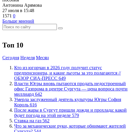
Антонина Арямова
27 июля в 15:48
1571
0
Больше мнений
Топ 10
Сегодня
Неделя
Месяц
Кто из югорчан в 2026 году получит статус
предпенсионера, и какие льготы за это полагаются //
ОБЗОР СИА-ПРЕСС
649
Власти Югры вновь пытаются продать недостроенный
офис Газпрома в центре Сургута — цена вопроса почти
миллиард
642
​Умерла заслуженный деятель культуры Югры София
Король
616
​После жары в Сургут пришли дожди и прохлада: какой
будет погода на этой неделе
579
Ставка на газ
562
​Что за механические руки, которые обнимают жителей
Сургута?
544