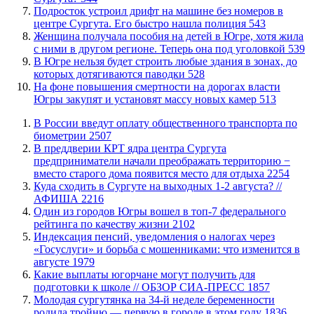
Подросток устроил дрифт на машине без номеров в
центре Сургута. Его быстро нашла полиция
543
Женщина получала пособия на детей в Югре, хотя жила
с ними в другом регионе. Теперь она под уголовкой
539
В Югре нельзя будет строить любые здания в зонах, до
которых дотягиваются паводки
528
На фоне повышения смертности на дорогах власти
Югры закупят и установят массу новых камер
513
В России введут оплату общественного транспорта по
биометрии
2507
​В преддверии КРТ ядра центра Сургута
предприниматели начали преображать территорию −
вместо старого дома появится место для отдыха
2254
​Куда сходить в Сургуте на выходных 1-2 августа? //
АФИША
2216
Один из городов Югры вошел в топ-7 федерального
рейтинга по качеству жизни
2102
​Индексация пенсий, уведомления о налогах через
«Госуслуги» и борьба с мошенниками: что изменится в
августе
1979
Какие выплаты югорчане могут получить для
подготовки к школе // ОБЗОР СИА-ПРЕСС
1857
Молодая сургутянка на 34-й неделе беременности
родила тройню — первую в городе в этом году
1836