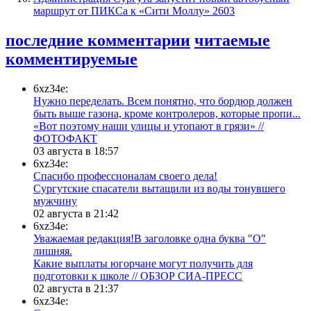
маршрут от ПИКСа к «Сити Моллу»
2603
последние комментарии
читаемые
комментируемые
6xz34e:
Нужно переделать. Всем понятно, что бордюр должен
быть выше газона, кроме контролеров, которые пропи...
«Вот поэтому наши улицы и утопают в грязи» //
ФОТОФАКТ
03 августа в 18:57
6xz34e:
Спасибо профессионалам своего дела!
Сургутские спасатели вытащили из воды тонувшего
мужчину
02 августа в 21:42
6xz34e:
Уважаемая редакция!В заголовке одна буква "О"
лишняя.
Какие выплаты югорчане могут получить для
подготовки к школе // ОБЗОР СИА-ПРЕСС
02 августа в 21:37
6xz34e: