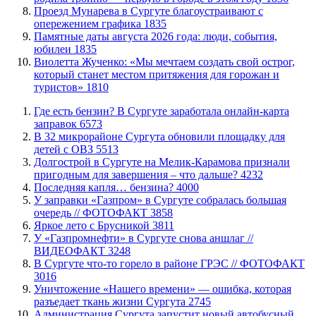
​Проезд Мунарева в Сургуте благоустраивают с
опережением графика
1835
​Памятные даты августа 2026 года: люди, события,
юбилеи
1835
Виолетта Жученко: «Мы мечтаем создать свой острог,
который станет местом притяжения для горожан и
туристов»
1810
​Где есть бензин? В Сургуте заработала онлайн-карта
заправок
6573
В 32 микрорайоне Сургута обновили площадку для
детей с ОВЗ
5513
​Долгострой в Сургуте на Мелик-Карамова признали
пригодным для завершения ‒ что дальше?
4232
​Последняя капля… бензина?
4000
​У заправки «Газпром» в Сургуте собралась большая
очередь // ФОТОФАКТ
3858
Яркое лето с Брусникой
3811
У «Газпромнефти» в Сургуте снова аншлаг //
ВИДЕОФАКТ
3248
​В Сургуте что-то горело в районе ГРЭС // ФОТОФАКТ
3016
​Уничтожение «Нашего времени» — ошибка, которая
разъедает ткань жизни Сургута
2745
​Администрация Сургута запустит новый автобусный