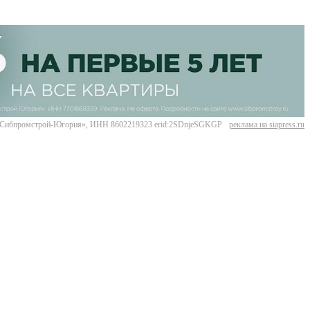
Сибпромстрой-Югория», ИНН 8602219323 erid:2SDnjeSGKGP
реклама на siapress.ru