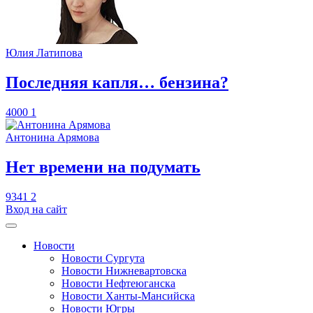
Юлия Латипова
​Последняя капля… бензина?
4000
1
Антонина Арямова
​Нет времени на подумать
9341
2
Вход на сайт
Новости
Новости Сургута
Новости Нижневартовска
Новости Нефтеюганска
Новости Ханты-Мансийска
Новости Югры