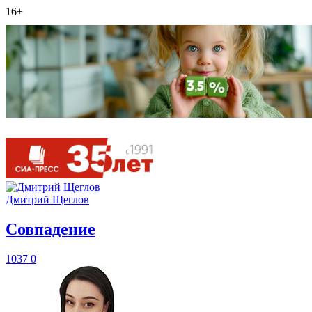
16+
Дмитрий Щеглов
​Совпадение
1037
0