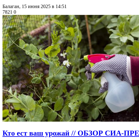
Балаган,
15 июня 2025 в 14:51
7821
0
​Кто ест ваш урожай // ОБЗОР СИА-ПР