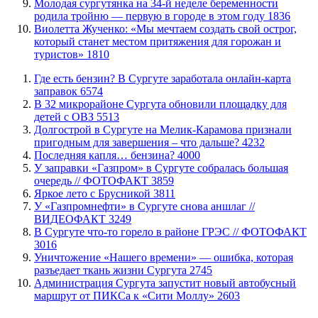
Молодая сургутянка на 34-й неделе беременности
родила тройню — первую в городе в этом году
1836
Виолетта Жученко: «Мы мечтаем создать свой острог,
который станет местом притяжения для горожан и
туристов»
1810
​Где есть бензин? В Сургуте заработала онлайн-карта
заправок
6574
В 32 микрорайоне Сургута обновили площадку для
детей с ОВЗ
5513
​Долгострой в Сургуте на Мелик-Карамова признали
пригодным для завершения ‒ что дальше?
4232
​Последняя капля… бензина?
4000
​У заправки «Газпром» в Сургуте собралась большая
очередь // ФОТОФАКТ
3859
Яркое лето с Брусникой
3811
У «Газпромнефти» в Сургуте снова аншлаг //
ВИДЕОФАКТ
3249
​В Сургуте что-то горело в районе ГРЭС // ФОТОФАКТ
3016
​Уничтожение «Нашего времени» — ошибка, которая
разъедает ткань жизни Сургута
2745
​Администрация Сургута запустит новый автобусный
маршрут от ПИКСа к «Сити Моллу»
2603