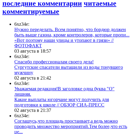
последние комментарии
читаемые
комментируемые
6xz34e:
Нужно переделать. Всем понятно, что бордюр должен
быть выше газона, кроме контролеров, которые пропи...
«Вот поэтому наши улицы и утопают в грязи» //
ФОТОФАКТ
03 августа в 18:57
6xz34e:
Спасибо профессионалам своего дела!
Сургутские спасатели вытащили из воды тонувшего
мужчину
02 августа в 21:42
6xz34e:
Уважаемая редакция!В заголовке одна буква "О"
лишняя.
Какие выплаты югорчане могут получить для
подготовки к школе // ОБЗОР СИА-ПРЕСС
02 августа в 21:37
6xz34e:
Соглашусь,что площадь простаивает,а ведь можно
проводить множество мероприятий.Тем более,что есть
це...