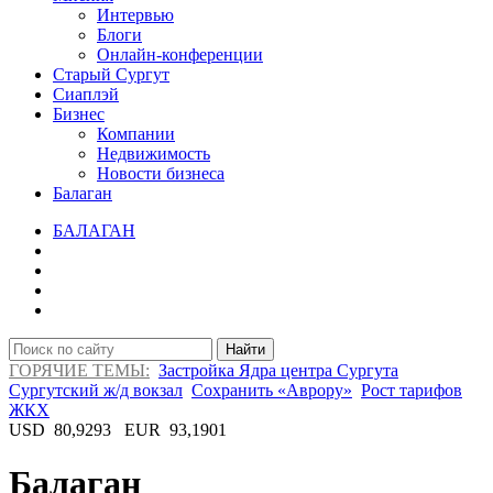
Интервью
Блоги
Онлайн-конференции
Старый Сургут
Сиаплэй
Бизнес
Компании
Недвижимость
Новости бизнеса
Балаган
БАЛАГАН
Найти
ГОРЯЧИЕ ТЕМЫ:
Застройка Ядра центра Сургута
Сургутский ж/д вокзал
Сохранить «Аврору»
Рост тарифов
ЖКХ
USD
80,9293
EUR
93,1901
Балаган