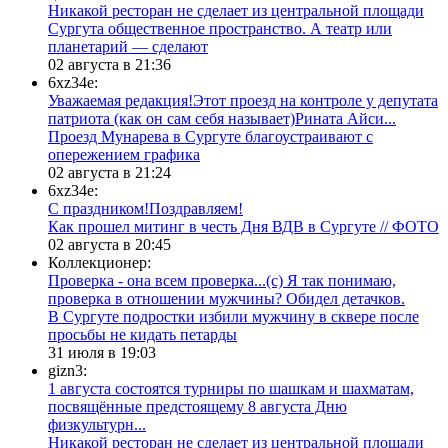
​Никакой ресторан не сделает из центральной площади
Сургута общественное пространство. А театр или
планетарий — сделают
02 августа в 21:36
6xz34e:
Уважаемая редакция!Этот проезд на контроле у депутата
патриота (как он сам себя называет)Рината Айси...
​Проезд Мунарева в Сургуте благоустраивают с
опережением графика
02 августа в 21:24
6xz34e:
С праздником!Поздравляем!
Как прошел митинг в честь Дня ВДВ в Сургуте // ФОТО
02 августа в 20:45
Коллекционер:
Проверка - она всем проверка...(с) Я так понимаю,
проверка в отношении мужчины? Обидел детачков.
В Сургуте подростки избили мужчину в сквере после
просьбы не кидать петарды
31 июля в 19:03
gizn3:
1 августа состоятся турниры по шашкам и шахматам,
посвящённые предстоящему 8 августа Дню
физкультурн...
​Никакой ресторан не сделает из центральной площади