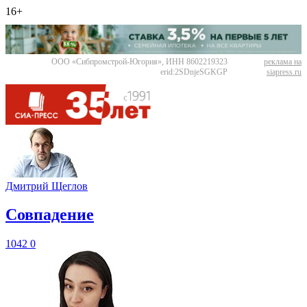
16+
ООО «Сибпромстрой-Югория», ИНН 8602219323
реклама на
erid:2SDnjeSGKGP
siapress.ru
Дмитрий Щеглов
​Совпадение
1042
0