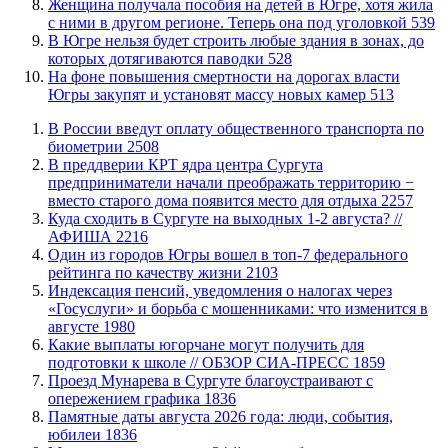
Женщина получала пособия на детей в Югре, хотя жила
с ними в другом регионе. Теперь она под уголовкой
539
В Югре нельзя будет строить любые здания в зонах, до
которых дотягиваются паводки
528
На фоне повышения смертности на дорогах власти
Югры закупят и установят массу новых камер
513
В России введут оплату общественного транспорта по
биометрии
2508
​В преддверии КРТ ядра центра Сургута
предприниматели начали преображать территорию −
вместо старого дома появится место для отдыха
2257
​Куда сходить в Сургуте на выходных 1-2 августа? //
АФИША
2216
Один из городов Югры вошел в топ-7 федерального
рейтинга по качеству жизни
2103
​Индексация пенсий, уведомления о налогах через
«Госуслуги» и борьба с мошенниками: что изменится в
августе
1980
Какие выплаты югорчане могут получить для
подготовки к школе // ОБЗОР СИА-ПРЕСС
1859
​Проезд Мунарева в Сургуте благоустраивают с
опережением графика
1836
​Памятные даты августа 2026 года: люди, события,
юбилеи
1836