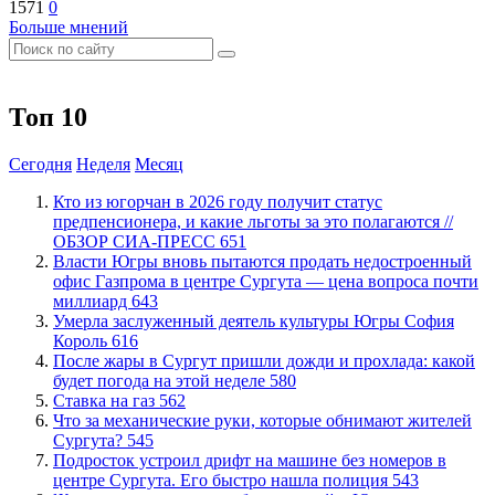
1571
0
Больше мнений
Топ 10
Сегодня
Неделя
Месяц
Кто из югорчан в 2026 году получит статус
предпенсионера, и какие льготы за это полагаются //
ОБЗОР СИА-ПРЕСС
651
Власти Югры вновь пытаются продать недостроенный
офис Газпрома в центре Сургута — цена вопроса почти
миллиард
643
​Умерла заслуженный деятель культуры Югры София
Король
616
​После жары в Сургут пришли дожди и прохлада: какой
будет погода на этой неделе
580
Ставка на газ
562
​Что за механические руки, которые обнимают жителей
Сургута?
545
Подросток устроил дрифт на машине без номеров в
центре Сургута. Его быстро нашла полиция
543