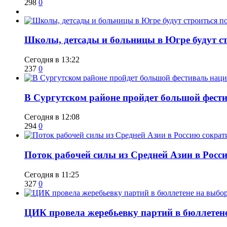
298
0
Школы, детсады и больницы в Югре будут ст
Сегодня в 13:22
237
0
В Сургутском районе пройдет большой фести
Сегодня в 12:08
294
0
Поток рабочей силы из Средней Азии в Росс
Сегодня в 11:25
327
0
ЦИК провела жеребьевку партий в бюллетене