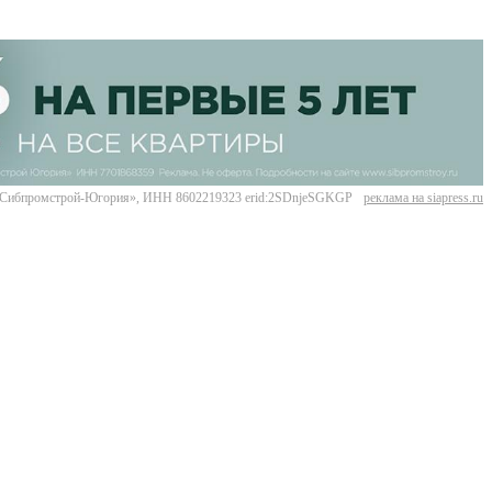
Сибпромстрой-Югория», ИНН 8602219323 erid:2SDnjeSGKGP
реклама на siapress.ru