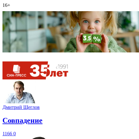
16+
Дмитрий Щеглов
​Совпадение
1166
0