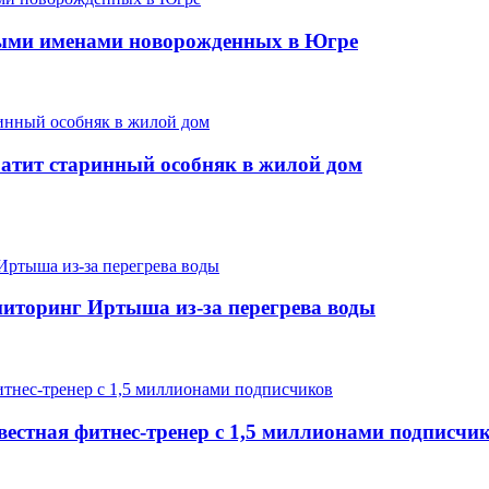
ыми именами новорожденных в Югре
ратит старинный особняк в жилой дом
иторинг Иртыша из-за перегрева воды
вестная фитнес-тренер с 1,5 миллионами подписчи