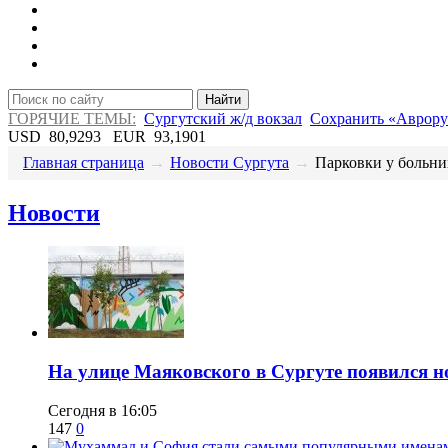
Найти
ГОРЯЧИЕ ТЕМЫ:
Сургутский ж/д вокзал
Сохранить «Аврору
USD
80,9293
EUR
93,1901
Главная страница
→
Новости Сургута
→
Парковки у больниц
Новости
​На улице Маяковского в Сургуте появился 
Сегодня в 16:05
147
0