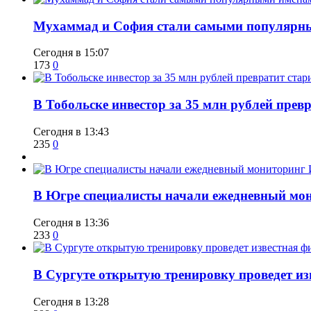
​Мухаммад и София стали самыми популярн
Сегодня в 15:07
173
0
В Тобольске инвестор за 35 млн рублей прев
Сегодня в 13:43
235
0
В Югре специалисты начали ежедневный мон
Сегодня в 13:36
233
0
В Сургуте открытую тренировку проведет из
Сегодня в 13:28