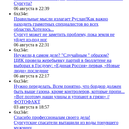
Сургута?
06 августа в 22:39
6xz34e:
Правильные мысли излагает Руслан!Как важно
находить грамотных специалистов во всех
областях.Хотелось...
Сургут может не заметить проблему, пока земля не
уйдет из-под ног
06 августа в 22:31
6xz34e:
Неужели,в самом деле? "Случайным " образом?
ЦИК провела жеребьевку партий в бюллетене на
выборах в Госдуму: «Единая Россия» первая, «Новые
люди» последние
06 августа в 22:17
6xz34e:
Нужно переделать. Всем понятно, что бордюр должен
быть выше газона, кроме контролеров, которые пропи...
«Вот поэтому наши улицы и утопают в грязи» //
ФОТОФАКТ
03 августа в 18:57
6xz34e:
Спасибо профессионалам своего дела!
Сургутские спасатели вытащили из воды тонувшего
мужчину