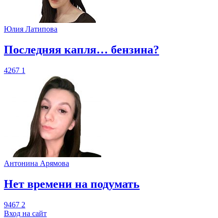
Юлия Латипова
​Последняя капля… бензина?
4267
1
Антонина Арямова
​Нет времени на подумать
9467
2
Вход на сайт