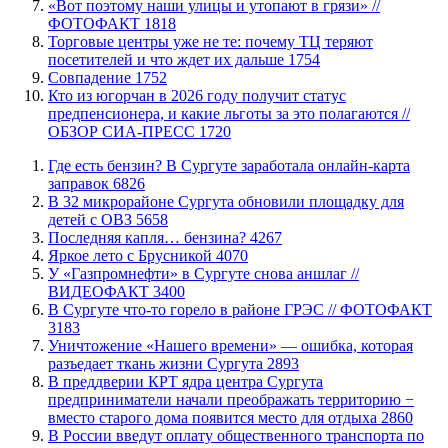
«Вот поэтому наши улицы и утопают в грязи» //
ФОТОФАКТ
1818
Торговые центры уже не те: почему ТЦ теряют
посетителей и что ждет их дальше
1754
​Совпадение
1752
Кто из югорчан в 2026 году получит статус
предпенсионера, и какие льготы за это полагаются //
ОБЗОР СИА-ПРЕСС
1720
​Где есть бензин? В Сургуте заработала онлайн-карта
заправок
6826
В 32 микрорайоне Сургута обновили площадку для
детей с ОВЗ
5658
​Последняя капля… бензина?
4267
Яркое лето с Брусникой
4070
У «Газпромнефти» в Сургуте снова аншлаг //
ВИДЕОФАКТ
3400
​В Сургуте что-то горело в районе ГРЭС // ФОТОФАКТ
3183
​Уничтожение «Нашего времени» — ошибка, которая
разъедает ткань жизни Сургута
2893
​В преддверии КРТ ядра центра Сургута
предприниматели начали преображать территорию −
вместо старого дома появится место для отдыха
2860
В России введут оплату общественного транспорта по