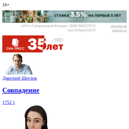
16+
ООО «Сибпромстрой-Югория», ИНН 8602219323
реклама на
erid:2SDnjeSGKGP
siapress.ru
Дмитрий Щеглов
​Совпадение
1752
1