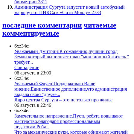
биометрии
2811
​Администрация Сургута запустит новый автобусный
маршрут от ПИКСа к «Сити Моллу»
2733
последние комментарии
читаемые
комментируемые
6xz34e:
Уважаемый Дмитрий!К сожалению,лучший город
Земли.который выполняет план "миллионный житель "
требует...
​Совпадение
06 августа в 23:00
6xz34e:
Уважаемый Флуер!Поддерживаю Ваше
мнение.Единственное дополнение,что администрация
выдала свою "друже...
​Ядро центра Сургута ‒ это не только про жилье
06 августа в 22:46
6xz34e:
Замечательное направление.Пусть ребята повышают
мастерство,благодаря профессиональным
педагогам.Ребя...
​Что за механические руки, которые обнимают жителей