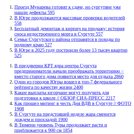
​Проезд Мунарева готовят к сдаче, но сургутяне уже
нашли дефекты
595
​В Югре продолжаются массовые проверки водителей
558
​Бесплатный демонтаж и кирпич на продажу: история
сноса недостроенного морга в Сургуте
557
​Семьи Сургутского района отправятся в походы по
родному краю
527
​В Югре в 2025 году построили более 13 тысяч квартир
525
​В преддверии КРТ ядра центра Сургута
предприниматели начали преображать территорию −
вместо старого дома появится место для отдыха
2860
Один из городов Югры вошел в топ-7 федерального
рейтинга по качеству жизни
2400
Какие выплаты югорчане могут получить для
подготовки к школе // ОБЗОР СИА-ПРЕСС
2217
Как прошел митинг в честь Дня ВДВ в Сургуте // ФОТО
1908
В Сургуте на предстоящей неделе жара сменится
дождем и прохладой
1900
В Тюмени уровень Туры продолжает расти и
приближается к 900 см
1854