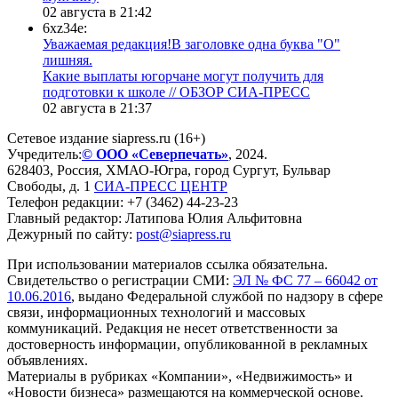
02 августа в 21:42
6xz34e:
Уважаемая редакция!В заголовке одна буква "О"
лишняя.
Какие выплаты югорчане могут получить для
подготовки к школе // ОБЗОР СИА-ПРЕСС
02 августа в 21:37
Сетевое издание siapress.ru (16+)
Учредитель:
© ООО «Северпечать»
, 2024.
628403
,
Россия
,
ХМАО-Югра
, город
Сургут
,
Бульвар
Свободы, д. 1
СИА-ПРЕСС ЦЕНТР
Телефон редакции:
+7 (3462) 44-23-23
Главный редактор: Латипова Юлия Альфитовна
Дежурный по сайту:
post@siapress.ru
При использовании материалов ссылка обязательна.
Свидетельство о регистрации СМИ:
ЭЛ № ФС 77 – 66042 от
10.06.2016
, выдано Федеральной службой по надзору в сфере
связи, информационных технологий и массовых
коммуникаций. Редакция не несет ответственности за
достоверность информации, опубликованной в рекламных
объявлениях.
Материалы в рубриках «Компании», «Недвижимость» и
«Новости бизнеса» размещаются на коммерческой основе.