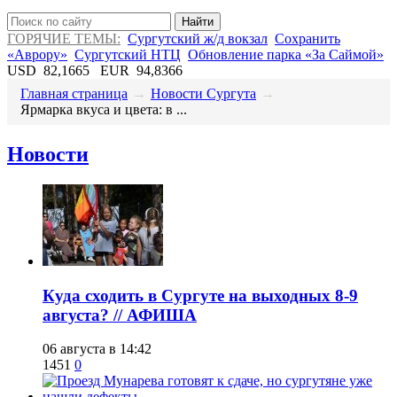
Найти
ГОРЯЧИЕ ТЕМЫ:
Сургутский ж/д вокзал
Сохранить
«Аврору»
Сургутский НТЦ
Обновление парка «За Саймой»
USD
82,1665
EUR
94,8366
Главная страница
→
Новости Сургута
→
​Ярмарка вкуса и цвета: в ...
Новости
​Куда сходить в Сургуте на выходных 8-9
августа? // АФИША
06 августа в 14:42
1451
0