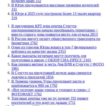
родному краю
332
​В Югре продолжаются массовые проверки водителей
331
​В Югре в 2025 году построили более 13 тысяч квартир
319
​В преддверии КРТ ядра центра Сургута
предприниматели начали преображать территорию −
вместо старого дома появится место для отдыха
2813
В России введут оплату общественного транспорта по
биометрии
2762
Один из городов Югры вошел в топ-7 федерального
рейтинга по качеству жизни
2353
Какие выплаты югорчане могут получить для
подготовки к школе // ОБЗОР СИА-ПРЕСС
2165
Как прошел митинг в честь Дня ВДВ в Сургуте // ФОТО
1861
В Сургуте на предстоящей неделе жара сменится
дождем и прохладой
1854
В Тюмени уровень Туры продолжает расти и
приближается к 900 см
1792
«Вот поэтому наши улицы и утопают в грязи» //
ФОТОФАКТ
1762
Торговые центры уже не те: почему ТЦ теряют
посетителей и что ждет их дальше
1711