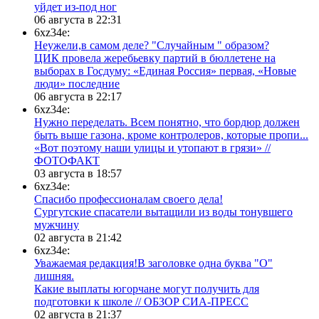
уйдет из-под ног
06 августа в 22:31
6xz34e:
Неужели,в самом деле? "Случайным " образом?
ЦИК провела жеребьевку партий в бюллетене на
выборах в Госдуму: «Единая Россия» первая, «Новые
люди» последние
06 августа в 22:17
6xz34e:
Нужно переделать. Всем понятно, что бордюр должен
быть выше газона, кроме контролеров, которые пропи...
«Вот поэтому наши улицы и утопают в грязи» //
ФОТОФАКТ
03 августа в 18:57
6xz34e:
Спасибо профессионалам своего дела!
Сургутские спасатели вытащили из воды тонувшего
мужчину
02 августа в 21:42
6xz34e:
Уважаемая редакция!В заголовке одна буква "О"
лишняя.
Какие выплаты югорчане могут получить для
подготовки к школе // ОБЗОР СИА-ПРЕСС
02 августа в 21:37