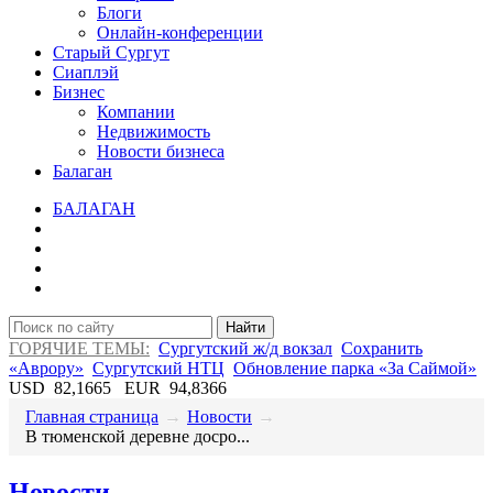
Блоги
Онлайн-конференции
Старый Сургут
Сиаплэй
Бизнес
Компании
Недвижимость
Новости бизнеса
Балаган
БАЛАГАН
Найти
ГОРЯЧИЕ ТЕМЫ:
Сургутский ж/д вокзал
Сохранить
«Аврору»
Сургутский НТЦ
Обновление парка «За Саймой»
USD
82,1665
EUR
94,8366
Главная страница
→
Новости
→
​В тюменской деревне досро...
Новости