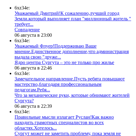
6xz34e:
Уважаемый Дмитрий!К сожалению,лучший город
Земли.который выполняет план "миллионный житель "
требует...
​Совпадение
06 августа в 23:00
6xz34e:
Уважаемый Флуер!Поддерживаю Ваше
мнение.Единственное дополнение,что администрация
выдала свою "друже...
​Ядро центра Сургута ‒ это не только про жилье
06 августа в 22:46
6xz34e:
Замечательное направление.Пусть ребята повышают
мастерство,благодаря профессиональным
педагогам.Ребя...
​Что за механические руки, которые обнимают жителей
Сургута?
06 августа в 22:39
6xz34e:
Правильные мысли излагает Руслан!Как важно
находить грамотных специалистов во всех
областях.Хотелось...
Сургут может не заметить проблему, пока земля не