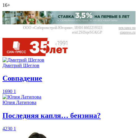
16+
ООО «Сибпромстрой-Югория», ИНН 8602219323
реклама на
erid:2SDnjeSGKGP
siapress.ru
Дмитрий Щеглов
​Совпадение
1690
1
Юлия Латипова
​Последняя капля… бензина?
4230
1