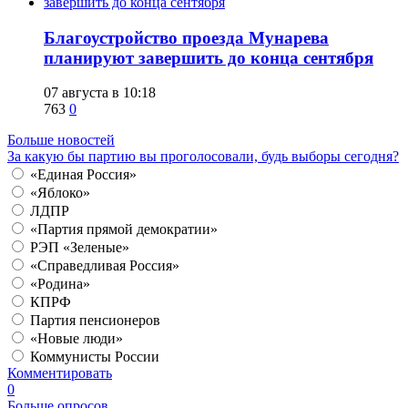
Благоустройство проезда Мунарева
планируют завершить до конца сентября
07 августа в 10:18
763
0
Больше новостей
За какую бы партию вы проголосовали, будь выборы сегодня?
«Единая Россия»
«Яблоко»
ЛДПР
«Партия прямой демократии»
РЭП «Зеленые»
«Справедливая Россия»
«Родина»
КПРФ
Партия пенсионеров
«Новые люди»
Коммунисты России
Комментировать
0
Больше опросов