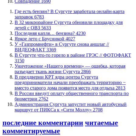
​Совпадение
1690
​Где есть бензин? В Сургуте заработала онлайн-карта
заправок
6783
В 32 микрорайоне Сургута обновили площадку для
детей с ОВЗ
5633
​Последняя капля… бензина?
4230
Яркое лето с Брусникой
4027
У «Газпромнефти» в Сургуте снова аншлаг //
ВИДЕОФАКТ
3369
​В Сургуте что-то горело в районе ГРЭС // ФОТОФАКТ
3150
​Уничтожение «Нашего времени» — ошибка, которая
разъедает ткань жизни Сургута
2866
​В преддверии КРТ ядра центра Сургута
предприниматели начали преображать территорию −
вместо старого дома появится место для отдыха
2813
В России введут оплату общественного транспорта по
биометрии
2762
​Администрация Сургута запустит новый автобусный
маршрут от ПИКСа к «Сити Моллу»
2708
последние комментарии
читаемые
комментируемые