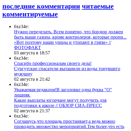
последние комментарии
читаемые
комментируемые
6xz34e:
Нужно переделать. Всем понятно, что бордюр должен
быть выше газона, кроме контролеров, которые пропи...
«Вот поэтому наши улицы и утопают в грязи» //
ФОТОФАКТ
03 августа в 18:57
6xz34e:
Спасибо профессионалам своего дела!
Сургутские спасатели вытащили из воды тонувшего
мужчину
02 августа в 21:42
6xz34e:
Уважаемая редакция!В заголовке одна буква "О"
лишняя.
Какие выплаты югорчане могут получить для
подготовки к школе // ОБЗОР СИА-ПРЕСС
02 августа в 21:37
6xz34e:
Соглашусь,что площадь простаивает,а ведь можно
проводить множество мероприятий.Тем более,что есть