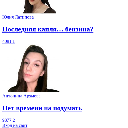
Юлия Латипова
​Последняя капля… бензина?
4081
1
Антонина Арямова
​Нет времени на подумать
9377
2
Вход на сайт