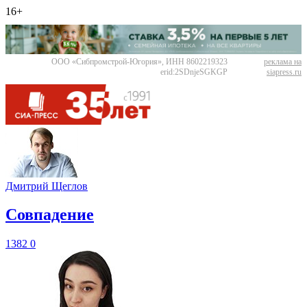
16+
ООО «Сибпромстрой-Югория», ИНН 8602219323
реклама на
erid:2SDnjeSGKGP
siapress.ru
Дмитрий Щеглов
​Совпадение
1382
0