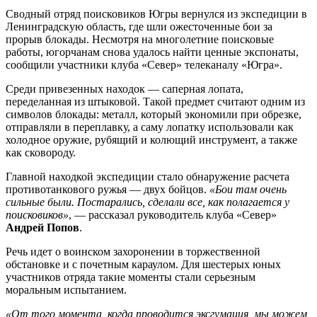
Сводный отряд поисковиков Югры вернулся из экспедиции в
Ленинградскую область, где шли ожесточенные бои за
прорыв блокады. Несмотря на многолетние поисковые
работы, югорчанам снова удалось найти ценные экспонаты,
сообщили участники клуба «Север» телеканалу «Югра».
Среди привезенных находок — саперная лопата,
переделанная из штыковой. Такой предмет считают одним из
символов блокады: металл, который экономили при обрезке,
отправляли в переплавку, а саму лопатку использовали как
холодное оружие, рубящий и колющий инструмент, а также
как сковороду.
Главной находкой экспедиции стало обнаружение расчета
противотанкового ружья — двух бойцов.
«Бои там очень
сильные были. Постарались, сделали все, как полагается у
поисковиков»
, — рассказал руководитель клуба «Север»
Андрей Попов
.
Речь идет о воинском захоронении в торжественной
обстановке и с почетным караулом. Для шестерых юных
участников отряда такие моменты стали серьезным
моральным испытанием.
«От того момента, когда проводится эксгумация, мы можем