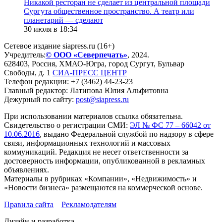
​Никакой ресторан не сделает из центральной площади
Сургута общественное пространство. А театр или
планетарий — сделают
30 июля в 18:34
Сетевое издание siapress.ru (16+)
Учредитель:
© ООО «Северпечать»
, 2024.
628403
,
Россия
,
ХМАО-Югра
, город
Сургут
,
Бульвар
Свободы, д. 1
СИА-ПРЕСС ЦЕНТР
Телефон редакции:
+7 (3462) 44-23-23
Главный редактор: Латипова Юлия Альфитовна
Дежурный по сайту:
post@siapress.ru
При использовании материалов ссылка обязательна.
Свидетельство о регистрации СМИ:
ЭЛ № ФС 77 – 66042 от
10.06.2016
, выдано Федеральной службой по надзору в сфере
связи, информационных технологий и массовых
коммуникаций. Редакция не несет ответственности за
достоверность информации, опубликованной в рекламных
объявлениях.
Материалы в рубриках «Компании», «Недвижимость» и
«Новости бизнеса» размещаются на коммерческой основе.
Правила сайта
Рекламодателям
Дизайн и разработка -