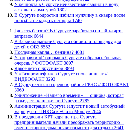
​У речпорта в Сургуте неизвестные свалили в воду
асфальт с арматурой
1802
В Сургуте подростки избили мужчину в сквере после
просьбы не кидать петарды
1740
​Где есть бензин? В Сургуте заработала онлайн-карта
заправок
6644
В 32 микрорайоне Сургута обновили площадку для
детей с ОВЗ
5552
​Последняя капля… бензина?
4081
​У заправки «Газпром» в Сургуте собралась большая
очередь // ФОТОФАКТ
3897
Яркое лето с Брусникой
3893
У «Газпромнефти» в Сургуте снова аншлаг //
ВИДЕОФАКТ
3293
​В Сургуте что-то горело в районе ГРЭС // ФОТОФАКТ
3060
​Уничтожение «Нашего времени» — ошибка, которая
разъедает ткань жизни Сургута
2785
​Администрация Сургута запустит новый автобусный
маршрут от ПИКСа к «Сити Моллу»
2646
​В преддверии КРТ ядра центра Сургута
предприниматели начали преображать территорию −
вместо старого дома появится место для отдыха
2641