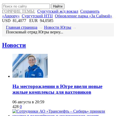
Найти
ГОРЯЧИЕ ТЕМЫ:
Сургутский ж/д вокзал
Сохранить
«Аврору»
Сургутский НТЦ
Обновление парка «За Саймой»
USD
81,4077
EUR
94,0585
Главная страница
→
Новости Югры
→
Поисковый отряд Югры верну...
Новости
​На месторождении в Югре ввели новые
жилые комплексы для вахтовиков
06 августа в 20:59
428
0