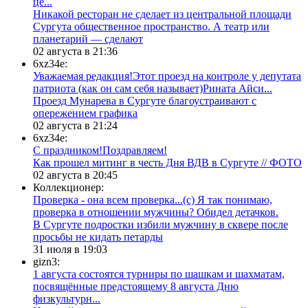
це...
​Никакой ресторан не сделает из центральной площади
Сургута общественное пространство. А театр или
планетарий — сделают
02 августа в 21:36
6xz34e:
Уважаемая редакция!Этот проезд на контроле у депутата
патриота (как он сам себя называет)Рината Айси...
​Проезд Мунарева в Сургуте благоустраивают с
опережением графика
02 августа в 21:24
6xz34e:
С праздником!Поздравляем!
Как прошел митинг в честь Дня ВДВ в Сургуте // ФОТО
02 августа в 20:45
Коллекционер:
Проверка - она всем проверка...(с) Я так понимаю,
проверка в отношении мужчины? Обидел детачков.
В Сургуте подростки избили мужчину в сквере после
просьбы не кидать петарды
31 июля в 19:03
gizn3:
1 августа состоятся турниры по шашкам и шахматам,
посвящённые предстоящему 8 августа Дню
физкультурн...