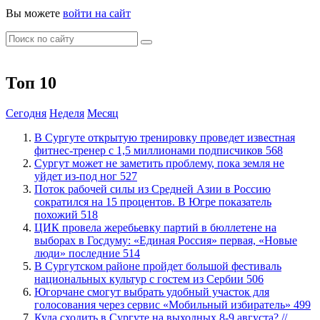
Вы можете
войти на сайт
Топ 10
Сегодня
Неделя
Месяц
В Сургуте открытую тренировку проведет известная
фитнес-тренер с 1,5 миллионами подписчиков
568
Сургут может не заметить проблему, пока земля не
уйдет из-под ног
527
Поток рабочей силы из Средней Азии в Россию
сократился на 15 процентов. В Югре показатель
похожий
518
ЦИК провела жеребьевку партий в бюллетене на
выборах в Госдуму: «Единая Россия» первая, «Новые
люди» последние
514
В Сургутском районе пройдет большой фестиваль
национальных культур с гостем из Сербии
506
Югорчане смогут выбрать удобный участок для
голосования через сервис «Мобильный избиратель»
499
​Куда сходить в Сургуте на выходных 8-9 августа? //