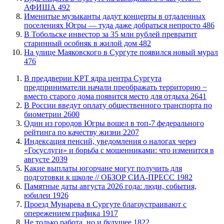
АФИША
492
Именитые музыканты дадут концерты в отдаленных
поселениях Югры — туда даже добраться непросто
486
В Тобольске инвестор за 35 млн рублей превратит
старинный особняк в жилой дом
482
​На улице Маяковского в Сургуте появился новый мурал
476
​В преддверии КРТ ядра центра Сургута
предприниматели начали преображать территорию −
вместо старого дома появится место для отдыха
2641
В России введут оплату общественного транспорта по
биометрии
2600
Один из городов Югры вошел в топ-7 федерального
рейтинга по качеству жизни
2207
​Индексация пенсий, уведомления о налогах через
«Госуслуги» и борьба с мошенниками: что изменится в
августе
2039
Какие выплаты югорчане могут получить для
подготовки к школе // ОБЗОР СИА-ПРЕСС
1982
​Памятные даты августа 2026 года: люди, события,
юбилеи
1926
​Проезд Мунарева в Сургуте благоустраивают с
опережением графика
1917
​Не только работа, но и будущее
1822