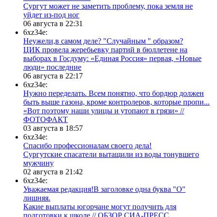
Сургут может не заметить проблему, пока земля не
уйдет из-под ног
06 августа в 22:31
6xz34e:
Неужели,в самом деле? "Случайным " образом?
ЦИК провела жеребьевку партий в бюллетене на
выборах в Госдуму: «Единая Россия» первая, «Новые
люди» последние
06 августа в 22:17
6xz34e:
Нужно переделать. Всем понятно, что бордюр должен
быть выше газона, кроме контролеров, которые пропи...
«Вот поэтому наши улицы и утопают в грязи» //
ФОТОФАКТ
03 августа в 18:57
6xz34e:
Спасибо профессионалам своего дела!
Сургутские спасатели вытащили из воды тонувшего
мужчину
02 августа в 21:42
6xz34e:
Уважаемая редакция!В заголовке одна буква "О"
лишняя.
Какие выплаты югорчане могут получить для
подготовки к школе // ОБЗОР СИА-ПРЕСС