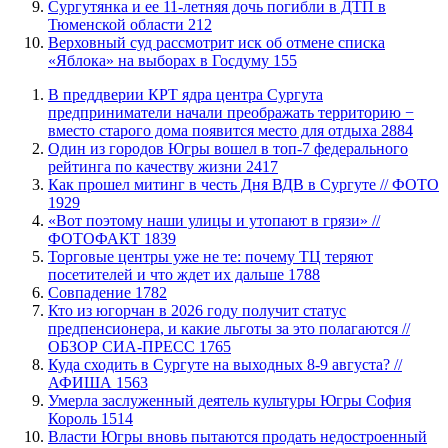
Сургутянка и ее 11-летняя дочь погибли в ДТП в
Тюменской области
212
​Верховный суд рассмотрит иск об отмене списка
«Яблока» на выборах в Госдуму
155
​В преддверии КРТ ядра центра Сургута
предприниматели начали преображать территорию −
вместо старого дома появится место для отдыха
2884
Один из городов Югры вошел в топ-7 федерального
рейтинга по качеству жизни
2417
Как прошел митинг в честь Дня ВДВ в Сургуте // ФОТО
1929
«Вот поэтому наши улицы и утопают в грязи» //
ФОТОФАКТ
1839
Торговые центры уже не те: почему ТЦ теряют
посетителей и что ждет их дальше
1788
​Совпадение
1782
Кто из югорчан в 2026 году получит статус
предпенсионера, и какие льготы за это полагаются //
ОБЗОР СИА-ПРЕСС
1765
​Куда сходить в Сургуте на выходных 8-9 августа? //
АФИША
1563
​Умерла заслуженный деятель культуры Югры София
Король
1514
Власти Югры вновь пытаются продать недостроенный