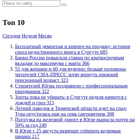
Топ 10
Сегодня
Неделя
Месяц
​Бесплатный демонтаж и кирпич на продажу: история
сноса недостроенного морга в Сургуте
685
​Банки России повысили ставки по краткосрочным
вкладам до максимума с марта
366
​55 для женщин и 60 для мужчин: больше половины
читателей СИА-ПРЕСС хотят вернуть прежний
пенсионный возраст
323
​Строителей Югры поздравили с профессиональным
праздником
322
​Зонты пока не убирать: в Сургуте неделя начнется с
дождей и гроз
315
​Летний паводок в Тюменской области идет на спад:
Тура опустилась еще на семь сантиметров
308
​Погрузка на железной дороге в Югре выросла почти на
50% за год
249
​В Югре с 25 августа разрешат собирать кедровые
шишки
217