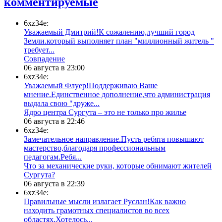
комментируемые
6xz34e:
Уважаемый Дмитрий!К сожалению,лучший город
Земли.который выполняет план "миллионный житель "
требует...
​Совпадение
06 августа в 23:00
6xz34e:
Уважаемый Флуер!Поддерживаю Ваше
мнение.Единственное дополнение,что администрация
выдала свою "друже...
​Ядро центра Сургута ‒ это не только про жилье
06 августа в 22:46
6xz34e:
Замечательное направление.Пусть ребята повышают
мастерство,благодаря профессиональным
педагогам.Ребя...
​Что за механические руки, которые обнимают жителей
Сургута?
06 августа в 22:39
6xz34e:
Правильные мысли излагает Руслан!Как важно
находить грамотных специалистов во всех
областях.Хотелось...