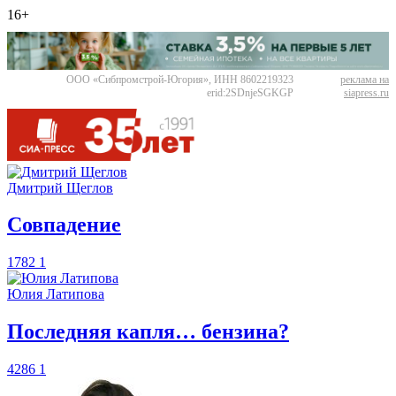
16+
ООО «Сибпромстрой-Югория», ИНН 8602219323
реклама на
erid:2SDnjeSGKGP
siapress.ru
Дмитрий Щеглов
​Совпадение
1782
1
Юлия Латипова
​Последняя капля… бензина?
4286
1