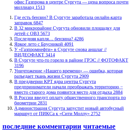
офис Газпрома в центре Сургута — цена вопроса почти
миллиард
1513
​Где есть бензин? В Сургуте заработала онлайн-карта
заправок
6847
В 32 микрорайоне Сургута обновили площадку для
детей с ОВЗ
5673
​Последняя капля… бензина?
4286
Яркое лето с Брусникой
4091
У «Газпромнефти» в Сургуте снова аншлаг //
ВИДЕОФАКТ
3414
​В Сургуте что-то горело в районе ГРЭС // ФОТОФАКТ
3196
​Уничтожение «Нашего времени» — ошибка, которая
разъедает ткань жизни Сургута
2909
​В преддверии КРТ ядра центра Сургута
предприниматели начали преображать территорию −
вместо старого дома появится место для отдыха
2884
В России введут оплату общественного транспорта по
биометрии
2831
​Администрация Сургута запустит новый автобусный
маршрут от ПИКСа к «Сити Моллу»
2752
последние комментарии
читаемые