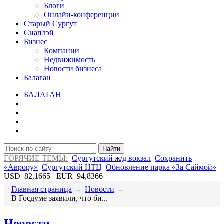
Блоги
Онлайн-конференции
Старый Сургут
Сиаплэй
Бизнес
Компании
Недвижимость
Новости бизнеса
Балаган
БАЛАГАН
Найти
ГОРЯЧИЕ ТЕМЫ:
Сургутский ж/д вокзал
Сохранить
«Аврору»
Сургутский НТЦ
Обновление парка «За Саймой»
USD
82,1665
EUR
94,8366
Главная страница
→
Новости
→
​В Госдуме заявили, что би...
Новости