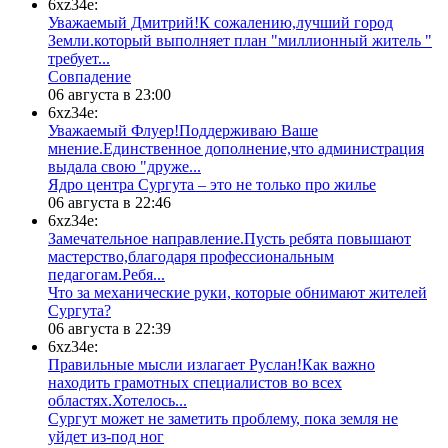
6xz34e:
Уважаемый Дмитрий!К сожалению,лучший город
Земли.который выполняет план "миллионный житель "
требует...
​Совпадение
06 августа в 23:00
6xz34e:
Уважаемый Флуер!Поддерживаю Ваше
мнение.Единственное дополнение,что администрация
выдала свою "друже...
​Ядро центра Сургута ‒ это не только про жилье
06 августа в 22:46
6xz34e:
Замечательное направление.Пусть ребята повышают
мастерство,благодаря профессиональным
педагогам.Ребя...
​Что за механические руки, которые обнимают жителей
Сургута?
06 августа в 22:39
6xz34e:
Правильные мысли излагает Руслан!Как важно
находить грамотных специалистов во всех
областях.Хотелось...
Сургут может не заметить проблему, пока земля не
уйдет из-под ног