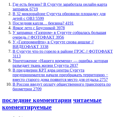
​Где есть бензин? В Сургуте заработала онлайн-карта
заправок
6719
В 32 микрорайоне Сургута обновили площадку для
детей с ОВЗ
5599
​Последняя капля… бензина?
4191
Яркое лето с Брусникой
3978
​У заправки «Газпром» в Сургуте собралась большая
очередь // ФОТОФАКТ
3956
У «Газпромнефти» в Сургуте снова аншлаг //
ВИДЕОФАКТ
3338
​В Сургуте что-то горело в районе ГРЭС // ФОТОФАКТ
3113
​Уничтожение «Нашего времени» — ошибка, которая
разъедает ткань жизни Сургута
2837
​В преддверии КРТ ядра центра Сургута
предприниматели начали преображать территорию −
вместо старого дома появится место для отдыха
2757
В России введут оплату общественного транспорта по
биометрии
2709
последние комментарии
читаемые
комментируемые