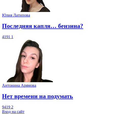
Юлия Латипова
​Последняя капля… бензина?
4191
1
Антонина Арямова
​Нет времени на подумать
9419
2
Вход на сайт