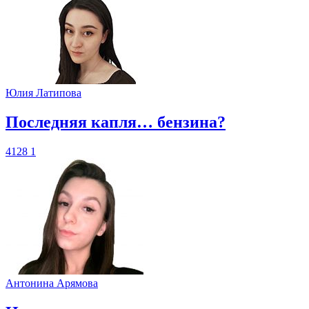
Юлия Латипова
​Последняя капля… бензина?
4128
1
Антонина Арямова