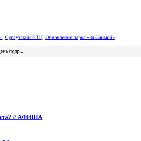
»
Сургутский НТЦ
Обновление парка «За Саймой»
ень подр...
густа? // АФИША