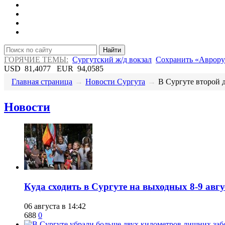
Найти
ГОРЯЧИЕ ТЕМЫ:
Сургутский ж/д вокзал
Сохранить «Аврору
USD
81,4077
EUR
94,0585
Главная страница
→
Новости Сургута
→
В Сургуте второй д
Новости
​Куда сходить в Сургуте на выходных 8-9 ав
06 августа в 14:42
688
0