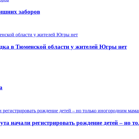
лишних заборов
одка в Тюменской области у жителей Югры нет
а
гута начали регистрировать рождение детей – но 