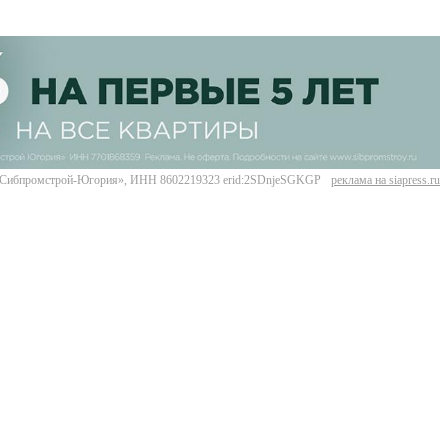
Сибпромстрой-Югория», ИНН 8602219323 erid:2SDnjeSGKGP
реклама на siapress.ru