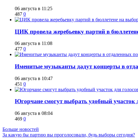
06 августа в 11:25
487
0
ЦИК провела жеребьевку партий в бюллетене
06 августа в 11:08
477
0
Именитые музыканты дадут концерты в отда
06 августа в 10:47
451
0
Югорчане смогут выбрать удобный участок 
06 августа в 08:04
469
0
Больше новостей
За какую бы партию вы проголосовали, будь выборы сегодня?