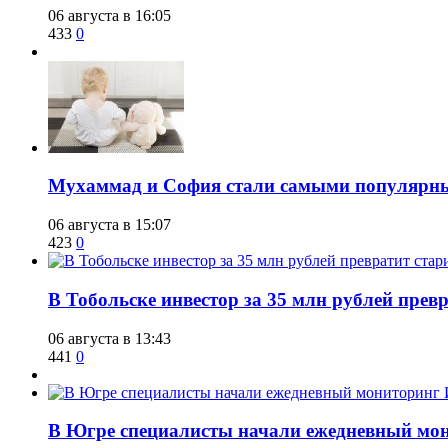
06 августа в 16:05
433
0
​Мухаммад и София стали самыми популярн
06 августа в 15:07
423
0
В Тобольске инвестор за 35 млн рублей прев
06 августа в 13:43
441
0
В Югре специалисты начали ежедневный мон