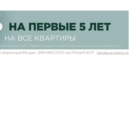
Сибпромстрой-Югория», ИНН 8602219323 erid:2SDnjeSGKGP
реклама на siapress.ru