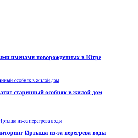
ыми именами новорожденных в Югре
ратит старинный особняк в жилой дом
иторинг Иртыша из-за перегрева воды