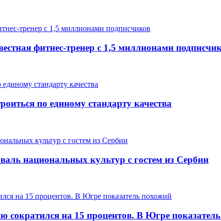
вестная фитнес-тренер с 1,5 миллионами подписчи
роиться по единому стандарту качества
валь национальных культур с гостем из Сербии
ию сократился на 15 процентов. В Югре показател