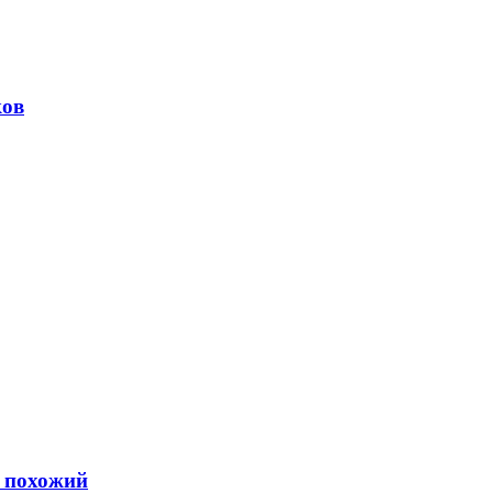
ков
ь похожий