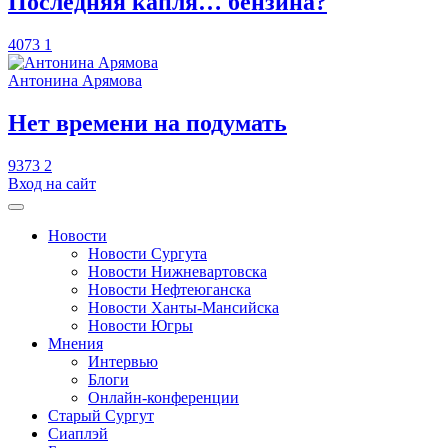
​Последняя капля… бензина?
4073
1
Антонина Арямова
​Нет времени на подумать
9373
2
Вход на сайт
Новости
Новости Сургута
Новости Нижневартовска
Новости Нефтеюганска
Новости Ханты-Мансийска
Новости Югры
Мнения
Интервью
Блоги
Онлайн-конференции
Старый Сургут
Сиаплэй