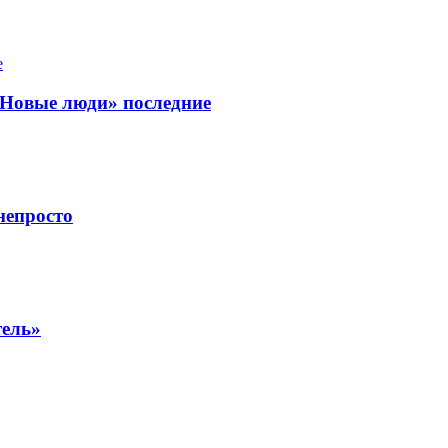
«Новые люди» последние
непросто
тель»