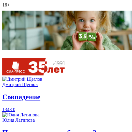
16+
Дмитрий Щеглов
​Совпадение
1343
0
Юлия Латипова