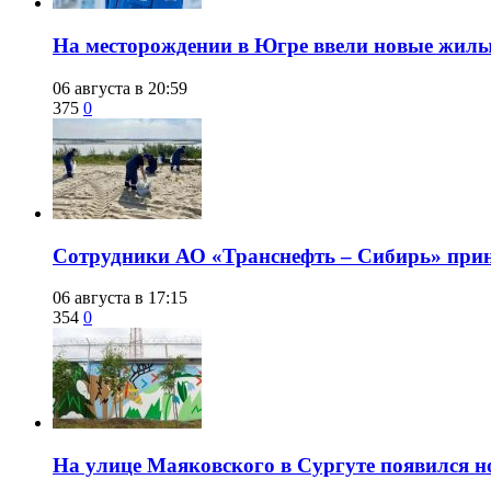
​На месторождении в Югре ввели новые жил
06 августа в 20:59
375
0
Сотрудники АО «Транснефть – Сибирь» приня
06 августа в 17:15
354
0
​На улице Маяковского в Сургуте появился 