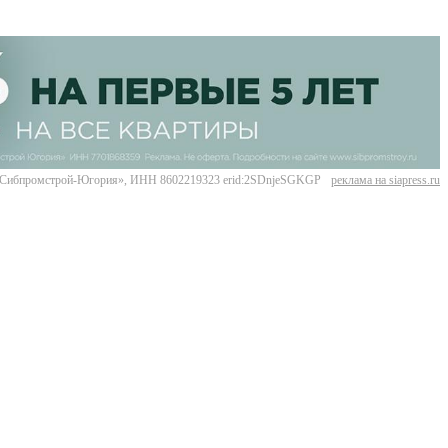
Сибпромстрой-Югория», ИНН 8602219323 erid:2SDnjeSGKGP
реклама на siapress.ru