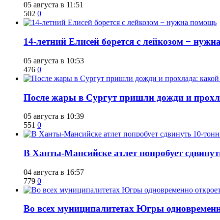
05 августа в 11:51
502
0
14-летний Елисей борется с лейкозом − нуж
05 августа в 10:53
476
0
​После жары в Сургут пришли дожди и прохла
05 августа в 10:39
551
0
​В Ханты-Мансийске атлет попробует сдвину
04 августа в 16:57
779
0
Во всех муниципалитетах Югры одновремен