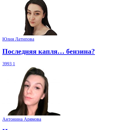
Юлия Латипова
​Последняя капля… бензина?
3993
1
Антонина Арямова