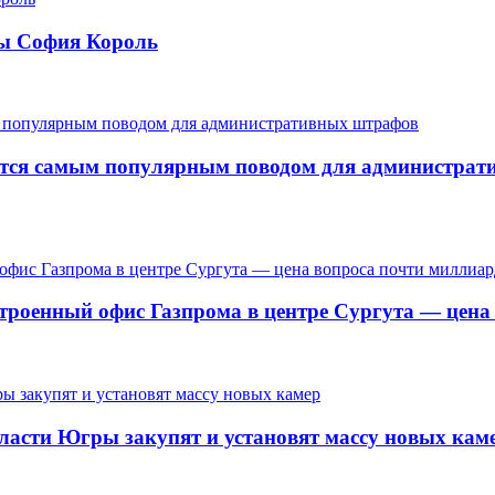
ры София Король
ается самым популярным поводом для администра
троенный офис Газпрома в центре Сургута — цена
ласти Югры закупят и установят массу новых кам