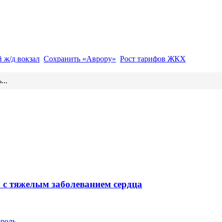
 ж/д вокзал
Сохранить «Аврору»
Рост тарифов ЖКХ
...
у с тяжелым заболеванием сердца