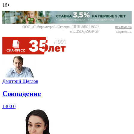
16+
ООО «Сибпромстрой-Югория», ИНН 8602219323
реклама на
erid:2SDnjeSGKGP
siapress.ru
Дмитрий Щеглов
​Совпадение
1300
0