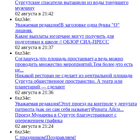
Сургутские спасатели вытащили из воды тонувшего
мужчину
02 августа в 21:42
6xz34e:
Уважаемая редакция!В заголовке одна буква "О"
лишняя.
Какие выплаты югорчане могут получить для
подготовки к школе // ОБЗОР СИА-ПРЕСС
02 августа в 21:37
6xz34e:
Соглашусь,что площадь простаивает,а ведь можно
проводить множество мероприятий.Тем более,что есть
це...
​Никакой ресторан не сделает из центральной площади
Сургута общественное пространство. А театр или
планетарий — сделают
02 августа в 21:36
6xz34e:
Уважаемая редакция!Этот проезд на контроле у депутата
патриота (как он сам себя называет)Рината Айси...
​Проезд Мунарева в Сургуте благоустраивают с
опережением графика
02 августа в 21:24
6xz34e:
С праздником!Поздравляем!