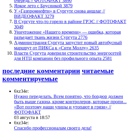
очередь // ФОТОФАКТ
3890
Яркое лето с Брусникой
3879
У «Газпромнефти» в Сургуте снова аншлаг //
ВИДЕОФАКТ
3279
​В Сургуте что-то горело в районе ГРЭС // ФОТОФАКТ
3049
​Уничтожение «Нашего времени» — ошибка, которая
разъедает ткань жизни Сургута
2776
​Администрация Сургута запустит новый автобусный
маршрут от ПИКСа к «Сити Моллу»
2635
Власти Сургута доверили строительство энергосетей
для НТЦ компании без профильного опыта
2581
последние комментарии
читаемые
комментируемые
6xz34e:
Нужно переделать. Всем понятно, что бордюр должен
быть выше газона, кроме контролеров, которые пропи...
«Вот поэтому наши улицы и утопают в грязи» //
ФОТОФАКТ
03 августа в 18:57
6xz34e:
Спасибо профессионалам своего дела!