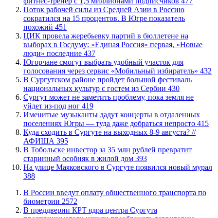
фитнес-тренер с 1,5 миллионами подписчиков
477
Поток рабочей силы из Средней Азии в Россию
сократился на 15 процентов. В Югре показатель
похожий
451
ЦИК провела жеребьевку партий в бюллетене на
выборах в Госдуму: «Единая Россия» первая, «Новые
люди» последние
437
Югорчане смогут выбрать удобный участок для
голосования через сервис «Мобильный избиратель»
432
В Сургутском районе пройдет большой фестиваль
национальных культур с гостем из Сербии
430
Сургут может не заметить проблему, пока земля не
уйдет из-под ног
419
Именитые музыканты дадут концерты в отдаленных
поселениях Югры — туда даже добраться непросто
415
​Куда сходить в Сургуте на выходных 8-9 августа? //
АФИША
395
В Тобольске инвестор за 35 млн рублей превратит
старинный особняк в жилой дом
393
​На улице Маяковского в Сургуте появился новый мурал
388
В России введут оплату общественного транспорта по
биометрии
2572
​В преддверии КРТ ядра центра Сургута