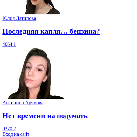
Юлия Латипова
​Последняя капля… бензина?
4064
1
Антонина Арямова
​Нет времени на подумать
9370
2
Вход на сайт