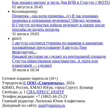
Как прошел митинг в честь Дня ВДВ в Сургуте // ФОТО
02 августа в 20:45
Коллекционер:
Проверка - она всем проверка...(с) Я так понимаю,
проверка в отношении мужчины? Обидел детачков.
В Сургуте подростки избили мужчину в сквере после
просьбы не кидать петарды
31 июля в 19:03
gizn3:
1 августа состоятся турниры по шашкам и шахматам,
посвящённые предстоящему 8 августа Дню
физкультурн...
​Никакой ресторан не сделает из центральной площади
Сургута общественное пространство. А театр или
планетарий — сделают
30 июля в 18:34
Сетевое издание siapress.ru (16+)
Учредитель:
© ООО «Северпечать»
, 2024.
628403
,
Россия
,
ХМАО-Югра
, город
Сургут
,
Бульвар
Свободы, д. 1
СИА-ПРЕСС ЦЕНТР
Телефон редакции:
+7 (3462) 44-23-23
Главный редактор: Латипова Юлия Альфитовна
Дежурный по сайту:
post@siapress.ru