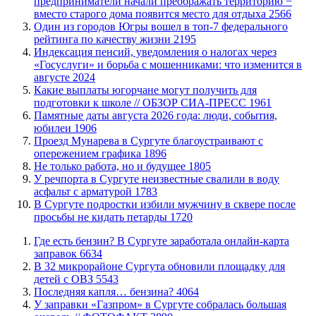
предприниматели начали преображать территорию −
вместо старого дома появится место для отдыха
2566
Один из городов Югры вошел в топ-7 федерального
рейтинга по качеству жизни
2195
​Индексация пенсий, уведомления о налогах через
«Госуслуги» и борьба с мошенниками: что изменится в
августе
2024
Какие выплаты югорчане могут получить для
подготовки к школе // ОБЗОР СИА-ПРЕСС
1961
​Памятные даты августа 2026 года: люди, события,
юбилеи
1906
​Проезд Мунарева в Сургуте благоустраивают с
опережением графика
1896
​Не только работа, но и будущее
1805
​У речпорта в Сургуте неизвестные свалили в воду
асфальт с арматурой
1783
В Сургуте подростки избили мужчину в сквере после
просьбы не кидать петарды
1720
​Где есть бензин? В Сургуте заработала онлайн-карта
заправок
6634
В 32 микрорайоне Сургута обновили площадку для
детей с ОВЗ
5543
​Последняя капля… бензина?
4064
​У заправки «Газпром» в Сургуте собралась большая