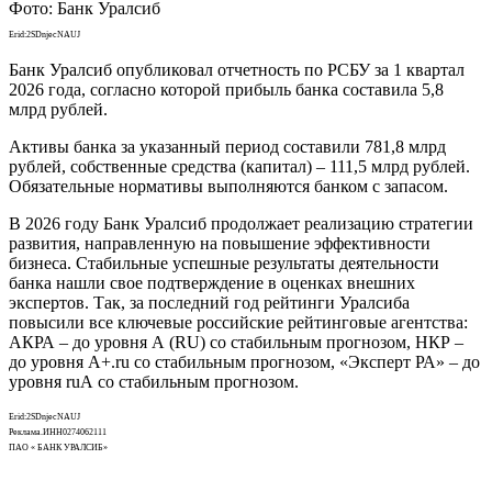
Фото: Банк Уралсиб
Erid:2SDnjecNAUJ
Банк Уралсиб опубликовал отчетность по РСБУ за 1 квартал
2026 года, согласно которой прибыль банка составила 5,8
млрд рублей.
Активы банка за указанный период составили 781,8 млрд
рублей, собственные средства (капитал) – 111,5 млрд рублей.
Обязательные нормативы выполняются банком с запасом.
В 2026 году Банк Уралсиб продолжает реализацию стратегии
развития, направленную на повышение эффективности
бизнеса. Стабильные успешные результаты деятельности
банка нашли свое подтверждение в оценках внешних
экспертов. Так, за последний год рейтинги Уралсиба
повысили все ключевые российские рейтинговые агентства:
АКРА – до уровня А (RU) со стабильным прогнозом, НКР –
до уровня A+.ru со стабильным прогнозом, «Эксперт РА» – до
уровня ruА со стабильным прогнозом.
Erid:2SDnjecNAUJ
Реклама.ИНН0274062111
ПАО « БАНК УРАЛСИБ»