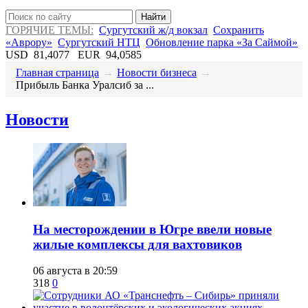
Найти
ГОРЯЧИЕ ТЕМЫ:
Сургутский ж/д вокзал
Сохранить
«Аврору»
Сургутский НТЦ
Обновление парка «За Саймой»
USD
81,4077
EUR
94,0585
Главная страница
→
Новости бизнеса
→
​Прибыль Банка Уралсиб за ...
Новости
​На месторождении в Югре ввели новые
жилые комплексы для вахтовиков
06 августа в 20:59
318
0