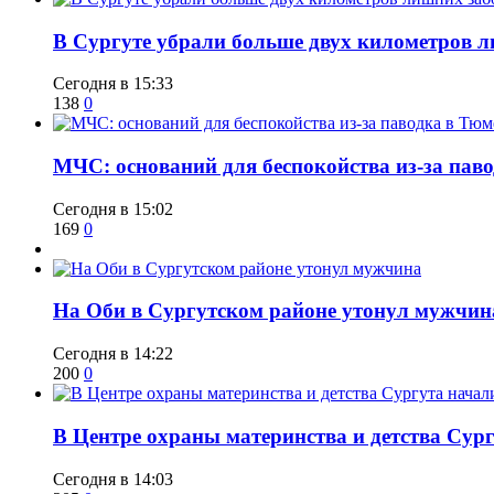
​В Сургуте убрали больше двух километров 
Сегодня в 15:33
138
0
​МЧС: оснований для беспокойства из-за пав
Сегодня в 15:02
169
0
​На Оби в Сургутском районе утонул мужчин
Сегодня в 14:22
200
0
​В Центре охраны материнства и детства Сур
Сегодня в 14:03