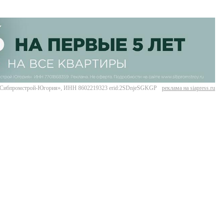
Сибпромстрой-Югория», ИНН 8602219323 erid:2SDnjeSGKGP
реклама на siapress.ru