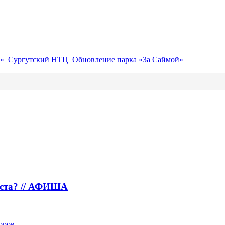
»
Сургутский НТЦ
Обновление парка «За Саймой»
густа? // АФИША