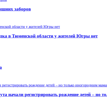
лишних заборов
одка в Тюменской области у жителей Югры нет
а
гута начали регистрировать рождение детей – но 