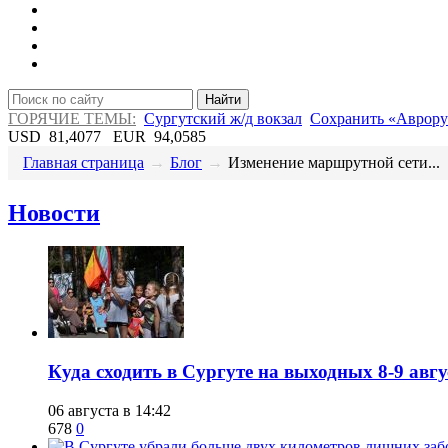
Найти
ГОРЯЧИЕ ТЕМЫ:
Сургутский ж/д вокзал
Сохранить «Аврору
USD
81,4077
EUR
94,0585
Главная страница
→
Блог
→
​Изменение маршрутной сети...
Новости
​Куда сходить в Сургуте на выходных 8-9 ав
06 августа в 14:42
678
0