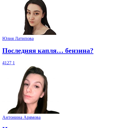
Юлия Латипова
​Последняя капля… бензина?
4127
1
Антонина Арямова