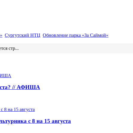
»
Сургутский НТЦ
Обновление парка «За Саймой»
тся стр...
густа? // АФИША
ьтурника с 8 на 15 августа