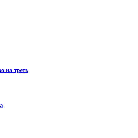
о на треть
ка