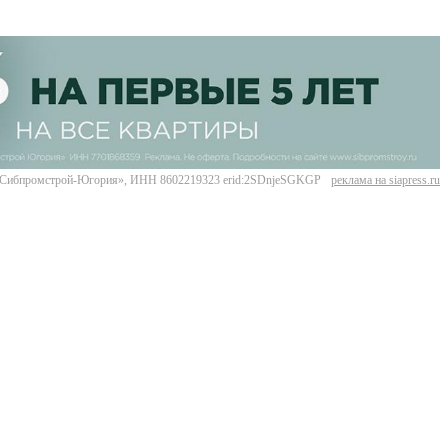
Сибпромстрой-Югория», ИНН 8602219323 erid:2SDnjeSGKGP
реклама на siapress.ru