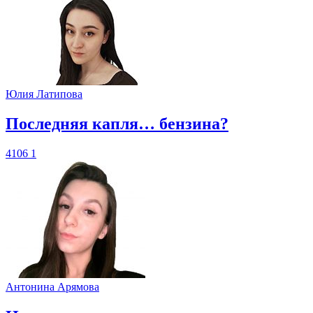
Юлия Латипова
​Последняя капля… бензина?
4106
1
Антонина Арямова