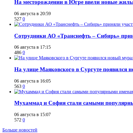
​На месторождении в Югре ввели новые жил
06 августа в 20:59
527
0
Сотрудники АО «Транснефть – Сибирь» приня
06 августа в 17:15
486
0
​На улице Маяковского в Сургуте появился 
06 августа в 16:05
563
0
​Мухаммад и София стали самыми популярн
06 августа в 15:07
572
0
Больше новостей