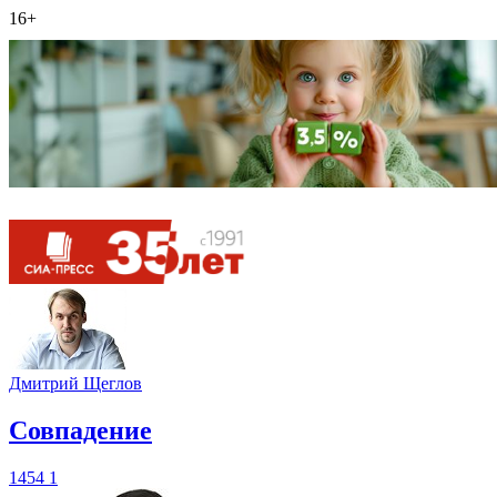
16+
Дмитрий Щеглов
​Совпадение
1454
1