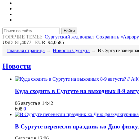
Найти
ГОРЯЧИЕ ТЕМЫ:
Сургутский ж/д вокзал
Сохранить «Аврору
USD
81,4077
EUR
94,0585
Главная страница
→
Новости Сургута
→
​В Сургуте завершае
Новости
​Куда сходить в Сургуте на выходных 8-9 ав
06 августа в 14:42
608
0
​В Сургуте перенесли праздник ко Дню физкул
Сегодня в 12:06