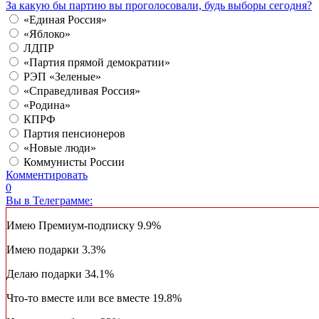
За какую бы партию вы проголосовали, будь выборы сегодня?
«Единая Россия»
«Яблоко»
ЛДПР
«Партия прямой демократии»
РЭП «Зеленые»
«Справедливая Россия»
«Родина»
КПРФ
Партия пенсионеров
«Новые люди»
Коммунисты России
Комментировать
0
Вы в Телеграмме:
Имею Премиум-подписку
9.9%
Имею подарки
3.3%
Делаю подарки
34.1%
Что-то вместе или все вместе
19.8%