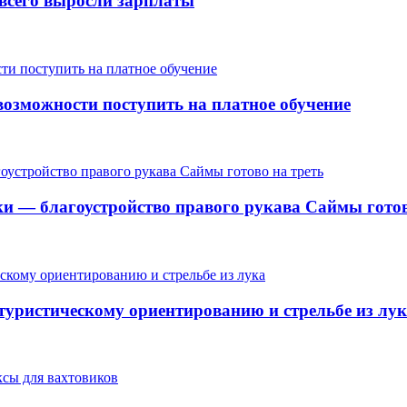
е всего выросли зарплаты
озможности поступить на платное обучение
ки — благоустройство правого рукава Саймы готов
 туристическому ориентированию и стрельбе из лу