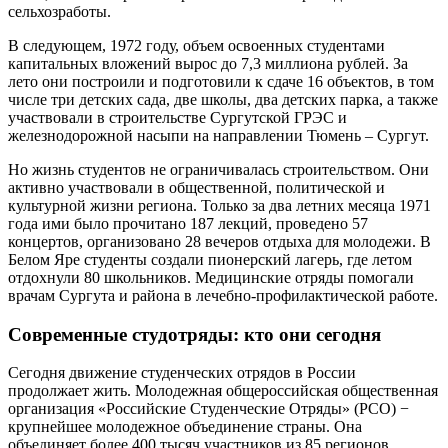
сельхозработы.
В следующем, 1972 году, объем освоенных студентами
капитальных вложений вырос до 7,3 миллиона рублей. За
лето они построили и подготовили к сдаче 16 объектов, в том
числе три детских сада, две школы, два детских парка, а также
участвовали в строительстве Сургутской ГРЭС и
железнодорожной насыпи на направлении Тюмень – Сургут.
Но жизнь студентов не ограничивалась строительством. Они
активно участвовали в общественной, политической и
культурной жизни региона. Только за два летних месяца 1971
года ими было прочитано 187 лекций, проведено 57
концертов, организовано 28 вечеров отдыха для молодежи. В
Белом Яре студенты создали пионерский лагерь, где летом
отдохнули 80 школьников. Медицинские отряды помогали
врачам Сургута и района в лечебно-профилактической работе.
Современные студотряды: кто они сегодня
Сегодня движение студенческих отрядов в России
продолжает жить. Молодежная общероссийская общественная
организация «Российские Студенческие Отряды» (РСО) −
крупнейшее молодежное объединение страны. Она
объединяет более 400 тысяч участников из 85 регионов