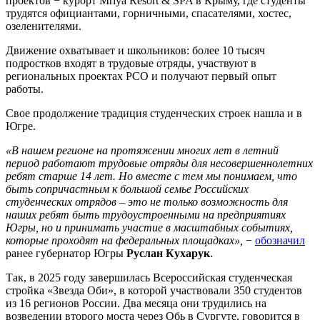
проектов − курорт Mriya Resort & SPA в Крыму, где студенты
трудятся официантами, горничными, спасателями, хостес,
озеленителями.
Движение охватывает и школьников: более 10 тысяч
подростков входят в трудовые отряды, участвуют в
региональных проектах РСО и получают первый опыт
работы.
Свое продолжение традиция студенческих строек нашла и в
Югре.
«В нашем регионе на протяжении многих лет в летний
период работают трудовые отряды для несовершеннолетних
ребят старше 14 лет. Но вместе с тем мы понимаем, что
быть сопричастным к большой семье Российских
студенческих отрядов – это не только возможность для
наших ребят быть трудоустроенными на предприятиях
Югры, но и принимать участие в масштабных событиях,
которые проходят на федеральных площадках»,
−
обозначил
ранее губернатор Югры
Руслан Кухарук
.
Так, в 2025 году завершилась Всероссийская студенческая
стройка «Звезда Оби», в которой участвовали 350 студентов
из 16 регионов России. Два месяца они трудились на
возведении второго моста через Обь в Сургуте, говорится в