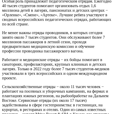
Особая роль принадлежит педагогическим отрядам. Ежегодно
40 тысяч студентов помогают организовать отдых 1,6
миллиона детей в лагерях, пансионатах и детских центрах −
«Орленке», «Смене», «Артеке». Лучшие ребята участвуют в
сводных всероссийских педагогических отрядах, работающих
по всей стране.
Не менее важны отряды проводников, в которых сегодня
занято около 7 тысяч студентов. Они обслуживают более 7
миллионов пассажиров в летний сезон, проходя
предварительно медицинскую комиссию и обучение
профессии проводника пассажирского вагона.
Работают и медицинские отряды − их бойцы помогают в
санаториях, профилакториях, крупных клиниках и детских
лагерях. Только в 2022 году более 7 тысяч студентов-медиков
участвовали в трех всероссийских и одном международном
проекте.
Сельскохозяйственные отряды − около 11 тысяч человек −
работают на посевных и уборочных кампаниях, на фермах и
плантациях южных регионов, на рыбообработке на Дальнем
Востоке. Сервисные отряды (их около 17 тысяч)
задействованы в сфере гостеприимства: в гостиницах, на
курортах, в ресторанах и отелях. Один из самых известных