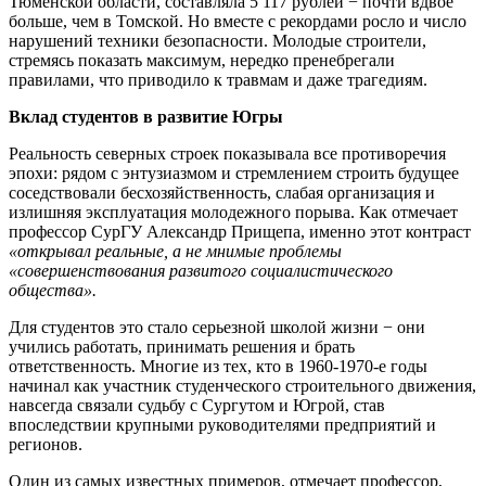
Тюменской области, составляла 5 117 рублей − почти вдвое
больше, чем в Томской. Но вместе с рекордами росло и число
нарушений техники безопасности. Молодые строители,
стремясь показать максимум, нередко пренебрегали
правилами, что приводило к травмам и даже трагедиям.
Вклад студентов в развитие Югры
Реальность северных строек показывала все противоречия
эпохи: рядом с энтузиазмом и стремлением строить будущее
соседствовали бесхозяйственность, слабая организация и
излишняя эксплуатация молодежного порыва. Как отмечает
профессор СурГУ Александр Прищепа, именно этот контраст
«открывал реальные, а не мнимые проблемы
«совершенствования развитого социалистического
общества».
Для студентов это стало серьезной школой жизни − они
учились работать, принимать решения и брать
ответственность. Многие из тех, кто в 1960-1970-е годы
начинал как участник студенческого строительного движения,
навсегда связали судьбу с Сургутом и Югрой, став
впоследствии крупными руководителями предприятий и
регионов.
Один из самых известных примеров, отмечает профессор,