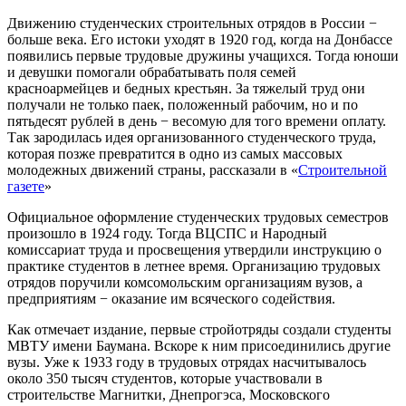
Движению студенческих строительных отрядов в России −
больше века. Его истоки уходят в 1920 год, когда на Донбассе
появились первые трудовые дружины учащихся. Тогда юноши
и девушки помогали обрабатывать поля семей
красноармейцев и бедных крестьян. За тяжелый труд они
получали не только паек, положенный рабочим, но и по
пятьдесят рублей в день − весомую для того времени оплату.
Так зародилась идея организованного студенческого труда,
которая позже превратится в одно из самых массовых
молодежных движений страны, рассказали в «
Строительной
газете
»
Официальное оформление студенческих трудовых семестров
произошло в 1924 году. Тогда ВЦСПС и Народный
комиссариат труда и просвещения утвердили инструкцию о
практике студентов в летнее время. Организацию трудовых
отрядов поручили комсомольским организациям вузов, а
предприятиям − оказание им всяческого содействия.
Как отмечает издание, первые стройотряды создали студенты
МВТУ имени Баумана. Вскоре к ним присоединились другие
вузы. Уже к 1933 году в трудовых отрядах насчитывалось
около 350 тысяч студентов, которые участвовали в
строительстве Магнитки, Днепрогэса, Московского