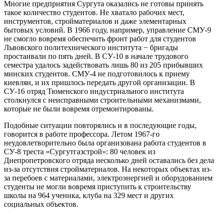
Многие предприятия Сургута оказались не готовы принять
такое количество студентов. Не хватало рабочих мест,
инструментов, стройматериалов и даже элементарных
бытовых условий. В 1966 году, например, управление СМУ-9
не смогло вовремя обеспечить фронт работ для студентов
Львовского политехнического института − бригады
простаивали по пять дней. В СУ-10 в начале трудового
семестра удалось задействовать лишь 80 из 205 прибывших
минских студентов. СМУ-4 не подготовилось к приему
киевлян, и их пришлось передать другой организации. В
СУ-16 отряд Тюменского индустриального института
столкнулся с неисправными строительными механизмами,
которые не были вовремя отремонтированы.
Подобные ситуации повторялись и в последующие годы,
говорится в работе профессора. Летом 1967-го
неудовлетворительно была организована работа студентов в
СУ-8 треста «Сургутгазстрой»: 80 человек из
Днепропетровского отряда несколько дней оставались без дела
из-за отсутствия стройматериалов. На некоторых объектах из-
за перебоев с материалами, электроэнергией и оборудованием
студенты не могли вовремя приступить к строительству
школы на 964 ученика, клуба на 329 мест и других
социальных объектов.