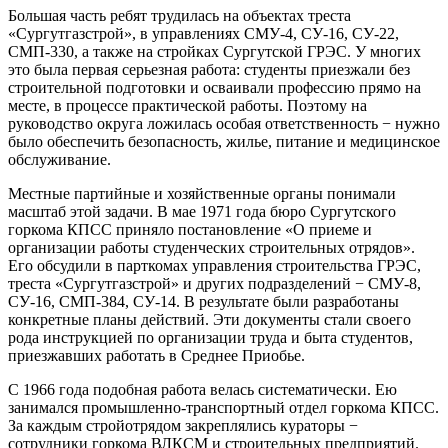
Большая часть ребят трудилась на объектах треста
«Сургутгазстрой», в управлениях СМУ-4, СУ-16, СУ-22,
СМП-330, а также на стройках Сургутской ГРЭС. У многих
это была первая серьезная работа: студенты приезжали без
строительной подготовки и осваивали профессию прямо на
месте, в процессе практической работы. Поэтому на
руководство округа ложилась особая ответственность − нужно
было обеспечить безопасность, жилье, питание и медицинское
обслуживание.
Местные партийные и хозяйственные органы понимали
масштаб этой задачи. В мае 1971 года бюро Сургутского
горкома КПСС приняло постановление «О приеме и
организации работы студенческих строительных отрядов».
Его обсудили в парткомах управления строительства ГРЭС,
треста «Сургутгазстрой» и других подразделений − СМУ-8,
СУ-16, СМП-384, СУ-14. В результате были разработаны
конкретные планы действий. Эти документы стали своего
рода инструкцией по организации труда и быта студентов,
приезжавших работать в Среднее Приобье.
С 1966 года подобная работа велась систематически. Ею
занимался промышленно-транспортный отдел горкома КПСС.
За каждым стройотрядом закреплялись кураторы −
сотрудники горкома ВЛКСМ и строительных предприятий.