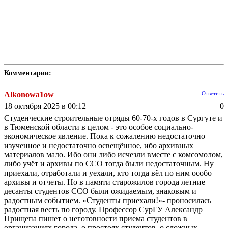
Комментарии:
Alkonowa1ow
Ответить
18 октября 2025 в 00:12
0
Студенческие строительные отряды 60-70-х годов в Сургуте и
в Тюменской области в целом - это особое социально-
экономическое явление. Пока к сожалению недостаточно
изученное и недостаточно освещённое, ибо архивных
материалов мало. Ибо они либо исчезли вместе с комсомолом,
либо учёт и архивы по ССО тогда были недостаточным. Ну
приехали, отработали и уехали, кто тогда вёл по ним особо
архивы и отчеты. Но в памяти старожилов города летние
десанты студентов ССО были ожидаемым, знаковым и
радостным событием. «Студенты приехали!»- проносилась
радостная весть по городу. Профессор СурГУ Александр
Прищепа пишет о неготовности приема студентов в
организациях города, о простоях студентов, о сложных