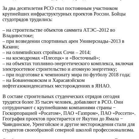
За два десятилетия РСО стал постоянным участником
крупнейших инфраструктурных проектов России. Бойцы
студотрядов трудились:
– на строительстве объектов саммита АТЭС–2012 во
Владивостоке;
– при возведении спортивных арен Универсиады–2013 в
Казани;
– на олимпийских стройках Сочи – 2014;
– на космодромах «Плесецк» и «Восточный»;
– на объектах топливно-энергетического комплекса, включая
электросетевое строительство и атомную энергетику;
– при подготовке к чемпионату мира по футболу 2018 года;
– на Бованенковском и Харасавэйском
нефтегазоконденсатных месторождениях в ЯНАО.
В составе строительных студенческих отрядов сегодня
трудятся более 35 тысяч человек, добавляют в РСО. Они
сотрудничают с крупнейшими компаниями страны −
Госкорпорацией «Росатом», ПАО «Газпром», ПАО «Россети».
География проектов простирается от Якутии до Ямала −
Чаяндинское, Уренгойское и другие месторождения стали для
студентов своеобразной северной школой профессионализма.