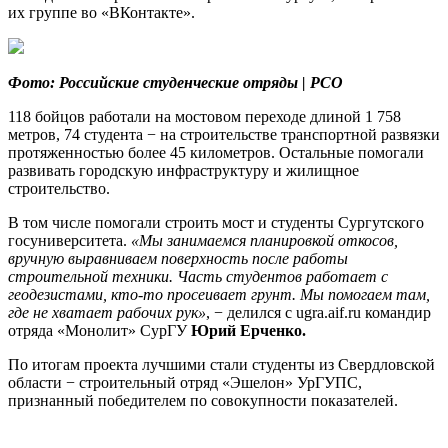
их группе во «ВКонтакте».
Фото: Российские студенческие отряды | РСО
118 бойцов работали на мостовом переходе длиной 1 758
метров, 74 студента − на строительстве транспортной развязки
протяженностью более 45 километров. Остальные помогали
развивать городскую инфраструктуру и жилищное
строительство.
В том числе помогали строить мост и студенты Сургутского
госуниверситета.
«Мы занимаемся планировкой откосов,
вручную выравниваем поверхность после работы
строительной техники. Часть студентов работает с
геодезистами, кто-то просеивает грунт. Мы помогаем там,
где не хватает рабочих рук
»
, − делился с ugra.aif.ru
командир
отряда «Монолит» СурГУ
Юрий Ерченко.
По итогам проекта лучшими стали студенты из Свердловской
области − строительный отряд «Эшелон» УрГУПС,
признанный победителем по совокупности показателей.