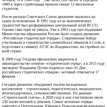
1980-х через стройотряды прошли свыше 12 миллионов
студентов.
После распада Советского Союза движение оказалось на
грани исчезновения. В 1991 году из-за экономических
трудностей был расформирован центральный штаб ВССО.
Однако сама идея не умерла. Уже в 2003 году при поддержке
Министерства образования России было создано движение
«Российские студенческие отряды». Современные бойцы
участвовали в строительстве олимпийских объектов в Сочи, в
подготовке к саммиту АТЭС во Владивостоке, на стройках по
всей стране.
В 2009 году Госдума официально закрепила в
законодательстве понятие «студенческий отряд», а в 2015 году
президент Владимир Путин подписал указ «О Дне
российских студенческих отрядов», который отмечается 17
февраля.
Сегодня движение объединяет тысячи молодежных
коллективов − строительных, педагогических, медицинских,
железнодорожных, сельскохозяйственных. По данным
«Строительной газеты», в 2020 году в них участвовали около
230 тысяч юношей и девушек. Самые активные отряды
работают в Центральном, Южном и Поволжском федеральных