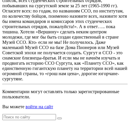
список, всех студенческих строительных отрядов,
побывавших на сургутской земле за 25 лет (1965-1990 гг).
Огласите всех: по годам, по названиям ССО, по институтам,
по количеству бойцов, поименно назовите всех, назовите хотя
бы имена командиров и комиссаров этих студенческих
строительных отрядов, пожалуйста!». А в ответ….. пока
тишина. Хотели «Вершину» сделать неким центром
молодежи, где мог бы быть создан единственный в стране
Музей ССО. Кто- если не мы! Не получилось. Даже
маленький Музей ССО на базе Дома Пионеров или Музей
Советской эпохи не получается создать. Сургут и ССО - это
сиамские близнецы-братья. И если мы не начнём изучать и
продвигать историю ССО Сургута, как «Планету ССО», как
единственную гигантскую планету на территории всей нашей
огромной страны, то «грош нам цена», дорогие югорчане-
сургутяне.
Комментарии могут оставлять только зарегистрированные
пользователи.
Вы можете
войти на сайт