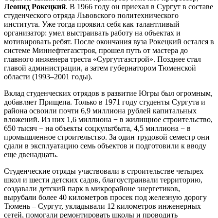
Леонид Рокецкий
. В 1966 году он приехал в Сургут в составе
студенческого отряда Львовского политехнического
института. Уже тогда проявил себя как талантливый
организатор: умел выстраивать работу на объектах и
мотивировать ребят. После окончания вуза Рокецкий остался в
системе Миннефтегазстроя, прошел путь от мастера до
главного инженера треста «Сургутгазстрой». Позднее стал
главой администрации, а затем губернатором Тюменской
области (1993–2001 годы).
Вклад студенческих отрядов в развитие Югры был огромным,
добавляет Прищепа. Только в 1971 году студенты Сургута и
района освоили почти 6,9 миллиона рублей капитальных
вложений. Из них 1,6 миллиона − в жилищное строительство,
650 тысяч − на объекты соцкультбыта, 4,5 миллиона − в
промышленное строительство. За один трудовой семестр они
сдали в эксплуатацию семь объектов и подготовили к вводу
еще двенадцать.
Студенческие отряды участвовали в строительстве четырех
школ и шести детских садов, благоустраивали территорию,
создавали детский парк в микрорайоне энергетиков,
вырубали более 40 километров просек под железную дорогу
Тюмень – Сургут, укладывали 12 километров инженерных
сетей, помогали ремонтировать школы и проводить