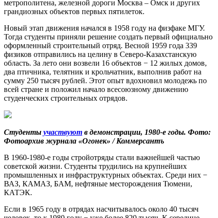
метрополитена, железной дороги Москва – Омск и других
грандиозных объектов первых пятилеток.
Новый этап движения начался в 1958 году на физфаке МГУ.
Тогда студенты приняли решение создать первый официально
оформленный строительный отряд. Весной 1959 года 339
физиков отправились на целину в Северо-Казахстанскую
область. За лето они возвели 16 объектов − 12 жилых домов,
два птичника, телятник и крольчатник, выполнив работ на
сумму 250 тысяч рублей. Этот опыт вдохновил молодежь по
всей стране и положил начало всесоюзному движению
студенческих строительных отрядов.
Студенты
участвуют
в демонстрации, 1980-е годы. Фото:
Фотоархив журнала «Огонек» / Коммерсантъ
В 1960-1980-е годы стройотряды стали важнейшей частью
советской жизни. Студенты трудились на крупнейших
промышленных и инфраструктурных объектах. Среди них −
ВАЗ, КАМАЗ, БАМ, нефтяные месторождения Тюмени,
КАТЭК.
Если в 1965 году в отрядах насчитывалось около 40 тысяч
человек, то к 1980 году − уже более 820 тысяч. К середине