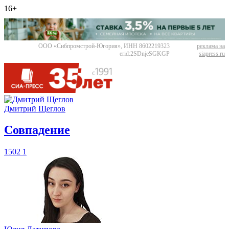
16+
ООО «Сибпромстрой-Югория», ИНН 8602219323
реклама на
erid:2SDnjeSGKGP
siapress.ru
Дмитрий Щеглов
​Совпадение
1502
1