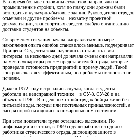
В то время больше половины студентов направляли на
промышленные стройки, хотя по плану они должны были
возводить и культурно-бытовые здания. Руководители отрядов
отмечали и другие проблемы − нехватку проектной
документации, транспортных средств, слабую организацию
доставки студентов на объекты.
Со временем ситуация начала выправляться: по мере
накопления опыта ошибок становилось меньше, подчеркивает
Прищепа. Студенты тоже научились отстаивать свои
интересы: за несколько дней до начала смены они направляли
на место «квартирьеров» − представителей отряда, которые
проверяли готовность предприятий к приему людей. Такой
контроль оказался эффективным, но проблемы полностью не
исчезли.
Даже в 1972 году встречались случаи, когда студенты
работали на неисправной технике − в СУ-8, СУ-28 и на
объектах ГРЭС. В отдельных стройотрядах бойцы жили без
питьевой воды, посуды или постельных принадлежностей, а
лагеря порой находились в пожароопасном состоянии.
При этом показатели труда оставались высокими. По
информации из статьи, в 1969 году выработка на одного
работника студенческого отряда, дислоцированного в