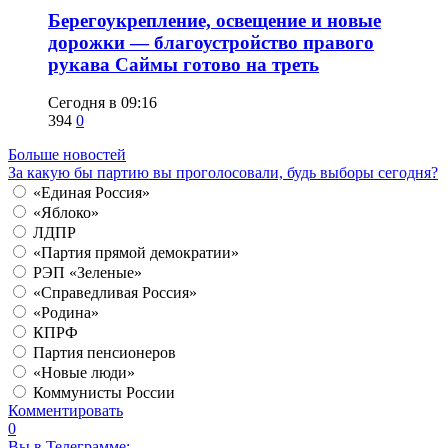
Берегоукрепление, освещение и новые
дорожки — благоустройство правого
рукава Саймы готово на треть
Сегодня в 09:16
394
0
Больше новостей
За какую бы партию вы проголосовали, будь выборы сегодня?
«Единая Россия»
«Яблоко»
ЛДПР
«Партия прямой демократии»
РЭП «Зеленые»
«Справедливая Россия»
«Родина»
КПРФ
Партия пенсионеров
«Новые люди»
Коммунисты России
Комментировать
0
Вы в Телеграмме: