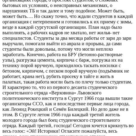
бытовых их условиях, о неисправных механизмах, о
нарушениях ТБ и так далее и тому подобное. Может быть,
может быть…. Но скажу точно, что ждали студентов в каждой
организация с нетерпением и готовились к их приему с зимы,
везде в каждой сургутской организации. План надо было
выполнять, а рабочих кадров не хватало, нет жилья- нет
специалистов. Студенты за два месяца работы от зари до зари
выручали, помогали выйти из аврала и прорыва, да сами
студенты были довольны, потому что могли неплохо
заработать. Конечно, работа на БРУ (бетонно-растворные
узлы), разгрузка цемента, кирпича с барж, погрузка их на
технику порой вручную, приходилось таскать носилки с
бетоном, кирпичом, с песком порой вручную (подъёмник не
работает, крана нет), рубить просеку в тайге и жить в
палатках, такая работа могли быть по плечу только студентам.
И характерно то, что из первого десанта студенческого
строительного отряда «Верховина» Львовского
политехнического института в Сургут 1966 года вышли такие
организаторы ССО, как и впоследствие первые лица города,
как Леонид Рокецкий и Семён Билецкий. Но дело даже не в
этом. В Сургуте летом 1966 года каждый третий житель
молодого города был боец студенческого строительного
отряда. Каждый третий, господа! Сегодня хочется крикнуть во
весь голос: «Эй! Историки! Огласите пожалуйста, весь