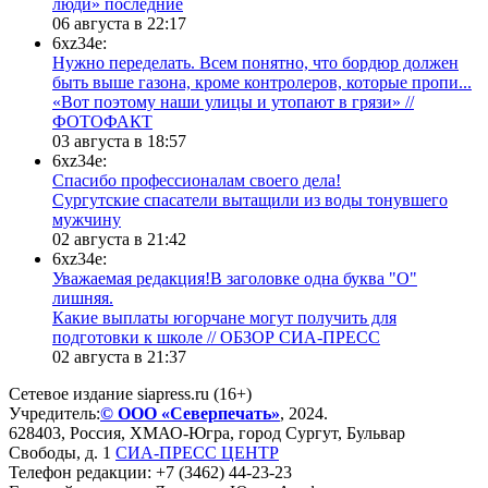
люди» последние
06 августа в 22:17
6xz34e:
Нужно переделать. Всем понятно, что бордюр должен
быть выше газона, кроме контролеров, которые пропи...
«Вот поэтому наши улицы и утопают в грязи» //
ФОТОФАКТ
03 августа в 18:57
6xz34e:
Спасибо профессионалам своего дела!
Сургутские спасатели вытащили из воды тонувшего
мужчину
02 августа в 21:42
6xz34e:
Уважаемая редакция!В заголовке одна буква "О"
лишняя.
Какие выплаты югорчане могут получить для
подготовки к школе // ОБЗОР СИА-ПРЕСС
02 августа в 21:37
Сетевое издание siapress.ru (16+)
Учредитель:
© ООО «Северпечать»
, 2024.
628403
,
Россия
,
ХМАО-Югра
, город
Сургут
,
Бульвар
Свободы, д. 1
СИА-ПРЕСС ЦЕНТР
Телефон редакции:
+7 (3462) 44-23-23