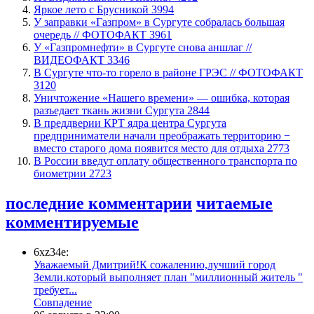
Яркое лето с Брусникой
3994
​У заправки «Газпром» в Сургуте собралась большая
очередь // ФОТОФАКТ
3961
У «Газпромнефти» в Сургуте снова аншлаг //
ВИДЕОФАКТ
3346
​В Сургуте что-то горело в районе ГРЭС // ФОТОФАКТ
3120
​Уничтожение «Нашего времени» — ошибка, которая
разъедает ткань жизни Сургута
2844
​В преддверии КРТ ядра центра Сургута
предприниматели начали преображать территорию −
вместо старого дома появится место для отдыха
2773
В России введут оплату общественного транспорта по
биометрии
2723
последние комментарии
читаемые
комментируемые
6xz34e:
Уважаемый Дмитрий!К сожалению,лучший город
Земли.который выполняет план "миллионный житель "
требует...
​Совпадение