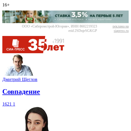
16+
ООО «Сибпромстрой-Югория», ИНН 8602219323
реклама на
erid:2SDnjeSGKGP
siapress.ru
Дмитрий Щеглов
​Совпадение
1621
1