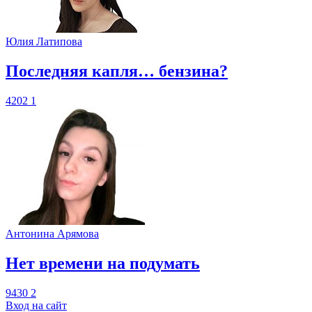
Юлия Латипова
​Последняя капля… бензина?
4202
1
Антонина Арямова
​Нет времени на подумать
9430
2
Вход на сайт