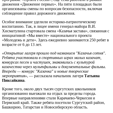
движения «Движение первых». На пяти площадках были
организованы смены по вопросам безопасности, включая
соблюдение правил дорожного движения.
Особое внимание уделили историко-патриотическому
воспитанию. Так, в лицее имени генерал-майора В.И.
Хисматулина стартовала смена «Казачья застава», связанная с
инициативой «Мы вместе» национального проекта
«Молодежь и дети». Здесь ежедневно занимаются 250 ребят в
возрасте от 6 до 13 лет.
«Открытие лагеря прошло под названием "Казачья сотня".
Ребята участвовали в спортивных играх малых казачат,
конкурсах песен и частушек, знакомились с культурой
казачества через мультфильмы и документальные фильмы.
Впереди — конкурс "Казачка" и новые творческие
мероприятия»
, — рассказала начальник лагеря
Татьяна
Пиксайкина
.
Кроме того, около двух тысяч сургутских школьников
организованно выезжали на отдых за пределы города.
Впервые направлениями стали Карачаево-Черкесия и
Пермский край. Также ребята посетили Сургутский район,
Башкирию, Татарстан и Новосибирскую область.