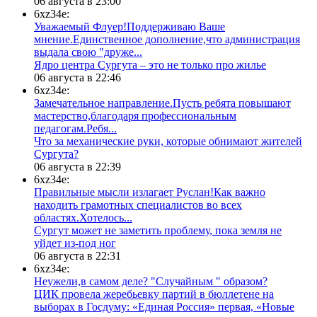
06 августа в 23:00
6xz34e:
Уважаемый Флуер!Поддерживаю Ваше
мнение.Единственное дополнение,что администрация
выдала свою "друже...
​Ядро центра Сургута ‒ это не только про жилье
06 августа в 22:46
6xz34e:
Замечательное направление.Пусть ребята повышают
мастерство,благодаря профессиональным
педагогам.Ребя...
​Что за механические руки, которые обнимают жителей
Сургута?
06 августа в 22:39
6xz34e:
Правильные мысли излагает Руслан!Как важно
находить грамотных специалистов во всех
областях.Хотелось...
Сургут может не заметить проблему, пока земля не
уйдет из-под ног
06 августа в 22:31
6xz34e:
Неужели,в самом деле? "Случайным " образом?
ЦИК провела жеребьевку партий в бюллетене на
выборах в Госдуму: «Единая Россия» первая, «Новые