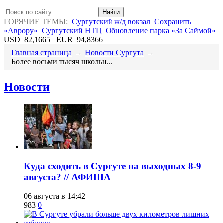
Найти
ГОРЯЧИЕ ТЕМЫ:
Сургутский ж/д вокзал
Сохранить
«Аврору»
Сургутский НТЦ
Обновление парка «За Саймой»
USD
82,1665
EUR
94,8366
Главная страница
→
Новости Сургута
→
​Более восьми тысяч школьн...
Новости
​Куда сходить в Сургуте на выходных 8-9
августа? // АФИША
06 августа в 14:42
983
0