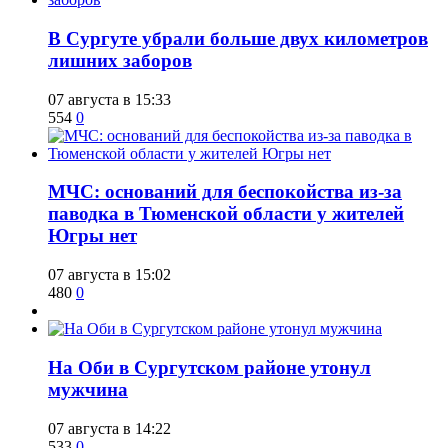
​В Сургуте убрали больше двух километров
лишних заборов
07 августа в 15:33
554
0
​МЧС: оснований для беспокойства из-за
паводка в Тюменской области у жителей
Югры нет
07 августа в 15:02
480
0
​На Оби в Сургутском районе утонул
мужчина
07 августа в 14:22
533
0