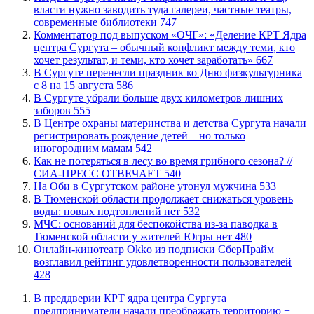
власти нужно заводить туда галереи, частные театры,
современные библиотеки
747
​Комментатор под выпуском «ОЧГ»: «Деление КРТ Ядра
центра Сургута – обычный конфликт между теми, кто
хочет результат, и теми, кто хочет заработать»
667
​В Сургуте перенесли праздник ко Дню физкультурника
с 8 на 15 августа
586
​В Сургуте убрали больше двух километров лишних
заборов
555
​В Центре охраны материнства и детства Сургута начали
регистрировать рождение детей – но только
иногородним мамам
542
​Как не потеряться в лесу во время грибного сезона? //
СИА-ПРЕСС ОТВЕЧАЕТ
540
​На Оби в Сургутском районе утонул мужчина
533
​В Тюменской области продолжает снижаться уровень
воды: новых подтоплений нет
532
​МЧС: оснований для беспокойства из-за паводка в
Тюменской области у жителей Югры нет
480
​Онлайн-кинотеатр Okko из подписки СберПрайм
возглавил рейтинг удовлетворенности пользователей
428
​В преддверии КРТ ядра центра Сургута
предприниматели начали преображать территорию −