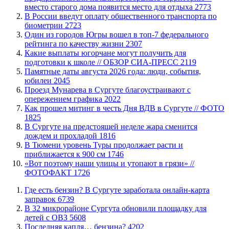
вместо старого дома появится место для отдыха
2773
В России введут оплату общественного транспорта по
биометрии
2723
Один из городов Югры вошел в топ-7 федерального
рейтинга по качеству жизни
2307
Какие выплаты югорчане могут получить для
подготовки к школе // ОБЗОР СИА-ПРЕСС
2119
​Памятные даты августа 2026 года: люди, события,
юбилеи
2045
​Проезд Мунарева в Сургуте благоустраивают с
опережением графика
2022
Как прошел митинг в честь Дня ВДВ в Сургуте // ФОТО
1825
В Сургуте на предстоящей неделе жара сменится
дождем и прохладой
1816
В Тюмени уровень Туры продолжает расти и
приближается к 900 см
1746
«Вот поэтому наши улицы и утопают в грязи» //
ФОТОФАКТ
1726
​Где есть бензин? В Сургуте заработала онлайн-карта
заправок
6739
В 32 микрорайоне Сургута обновили площадку для
детей с ОВЗ
5608
​Последняя капля… бензина?
4202