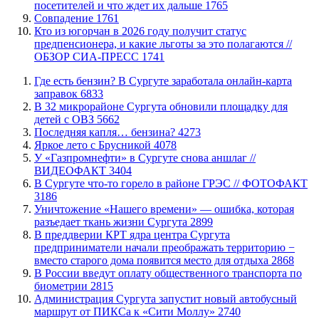
посетителей и что ждет их дальше
1765
​Совпадение
1761
Кто из югорчан в 2026 году получит статус
предпенсионера, и какие льготы за это полагаются //
ОБЗОР СИА-ПРЕСС
1741
​Где есть бензин? В Сургуте заработала онлайн-карта
заправок
6833
В 32 микрорайоне Сургута обновили площадку для
детей с ОВЗ
5662
​Последняя капля… бензина?
4273
Яркое лето с Брусникой
4078
У «Газпромнефти» в Сургуте снова аншлаг //
ВИДЕОФАКТ
3404
​В Сургуте что-то горело в районе ГРЭС // ФОТОФАКТ
3186
​Уничтожение «Нашего времени» — ошибка, которая
разъедает ткань жизни Сургута
2899
​В преддверии КРТ ядра центра Сургута
предприниматели начали преображать территорию −
вместо старого дома появится место для отдыха
2868
В России введут оплату общественного транспорта по
биометрии
2815
​Администрация Сургута запустит новый автобусный
маршрут от ПИКСа к «Сити Моллу»
2740