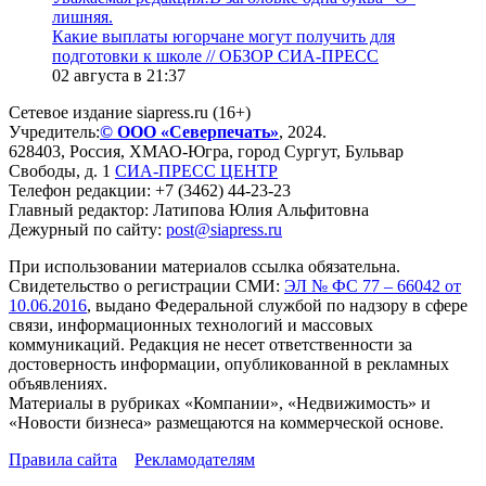
лишняя.
Какие выплаты югорчане могут получить для
подготовки к школе // ОБЗОР СИА-ПРЕСС
02 августа в 21:37
Сетевое издание siapress.ru (16+)
Учредитель:
© ООО «Северпечать»
, 2024.
628403
,
Россия
,
ХМАО-Югра
, город
Сургут
,
Бульвар
Свободы, д. 1
СИА-ПРЕСС ЦЕНТР
Телефон редакции:
+7 (3462) 44-23-23
Главный редактор: Латипова Юлия Альфитовна
Дежурный по сайту:
post@siapress.ru
При использовании материалов ссылка обязательна.
Свидетельство о регистрации СМИ:
ЭЛ № ФС 77 – 66042 от
10.06.2016
, выдано Федеральной службой по надзору в сфере
связи, информационных технологий и массовых
коммуникаций. Редакция не несет ответственности за
достоверность информации, опубликованной в рекламных
объявлениях.
Материалы в рубриках «Компании», «Недвижимость» и
«Новости бизнеса» размещаются на коммерческой основе.
Правила сайта
Рекламодателям