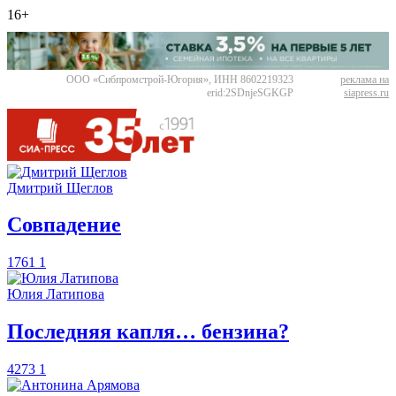
16+
ООО «Сибпромстрой-Югория», ИНН 8602219323
реклама на
erid:2SDnjeSGKGP
siapress.ru
Дмитрий Щеглов
​Совпадение
1761
1
Юлия Латипова
​Последняя капля… бензина?
4273
1