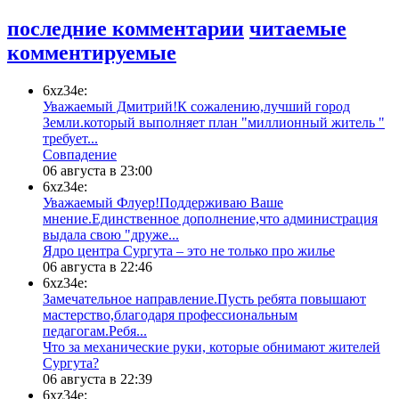
последние комментарии
читаемые
комментируемые
6xz34e:
Уважаемый Дмитрий!К сожалению,лучший город
Земли.который выполняет план "миллионный житель "
требует...
​Совпадение
06 августа в 23:00
6xz34e:
Уважаемый Флуер!Поддерживаю Ваше
мнение.Единственное дополнение,что администрация
выдала свою "друже...
​Ядро центра Сургута ‒ это не только про жилье
06 августа в 22:46
6xz34e:
Замечательное направление.Пусть ребята повышают
мастерство,благодаря профессиональным
педагогам.Ребя...
​Что за механические руки, которые обнимают жителей
Сургута?
06 августа в 22:39
6xz34e: