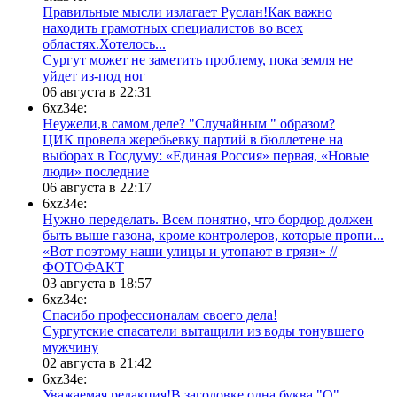
Правильные мысли излагает Руслан!Как важно
находить грамотных специалистов во всех
областях.Хотелось...
Сургут может не заметить проблему, пока земля не
уйдет из-под ног
06 августа в 22:31
6xz34e:
Неужели,в самом деле? "Случайным " образом?
ЦИК провела жеребьевку партий в бюллетене на
выборах в Госдуму: «Единая Россия» первая, «Новые
люди» последние
06 августа в 22:17
6xz34e:
Нужно переделать. Всем понятно, что бордюр должен
быть выше газона, кроме контролеров, которые пропи...
«Вот поэтому наши улицы и утопают в грязи» //
ФОТОФАКТ
03 августа в 18:57
6xz34e:
Спасибо профессионалам своего дела!
Сургутские спасатели вытащили из воды тонувшего
мужчину
02 августа в 21:42
6xz34e:
Уважаемая редакция!В заголовке одна буква "О"