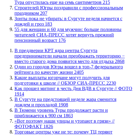
Тура опустилась еще на семь сантиметров
215
​Строителей Югры поздравили с профессиональным
праздником
207
​Зонты пока не убирать: в Сургуте неделя начнется с
дождей и гроз
183
​55 для женщин и 60 для мужчин: больше половины
читателей СИА-ПРЕСС хотят вернуть прежний
пенсионный возраст
176
​В преддверии КРТ ядра центра Сургута
предприниматели начали преображать территорию −
вместо старого дома появится место для отдыха
2868
Один из городов Югры вошел в топ-7 федерального
рейтинга по качеству жизни
2405
Какие выплаты югорчане могут получить для
подготовки к школе // ОБЗОР СИА-ПРЕСС
2230
Как прошел митинг в честь Дня ВДВ в Сургуте // ФОТО
1914
В Сургуте на предстоящей неделе жара сменится
дождем и прохладой
1908
В Тюмени уровень Туры продолжает расти и
приближается к 900 см
1863
«Вот поэтому наши улицы и утопают в грязи» //
ФОТОФАКТ
1826
Торговые центры уже не те: почему ТЦ теряют