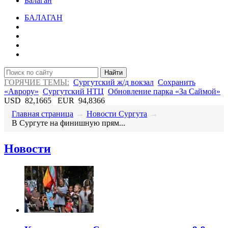
Балаган
БАЛАГАН
Найти
ГОРЯЧИЕ ТЕМЫ:
Сургутский ж/д вокзал
Сохранить
«Аврору»
Сургутский НТЦ
Обновление парка «За Саймой»
USD
82,1665
EUR
94,8366
Главная страница
→
Новости Сургута
→
В Сургуте на финишную прям...
Новости