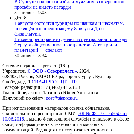
В Сургуте подростки избили мужчину в сквере после
просьбы не кидать петарды
31 июля в 19:03
gizn3:
1 августа состоятся турниры по шашкам и шахматам,
посвящённые предстоящему 8 августа Дню
физкультурн...
​Никакой ресторан не сделает из центральной площади
Сургута общественное пространство. А театр или
планетарий — сделают
30 июля в 18:34
Сетевое издание siapress.ru (16+)
Учредитель:
© ООО «Северпечать»
, 2024.
628403
,
Россия
,
ХМАО-Югра
, город
Сургут
,
Бульвар
Свободы, д. 1
СИА-ПРЕСС ЦЕНТР
Телефон редакции:
+7 (3462) 44-23-23
Главный редактор: Латипова Юлия Альфитовна
Дежурный по сайту:
post@siapress.ru
При использовании материалов ссылка обязательна.
Свидетельство о регистрации СМИ:
ЭЛ № ФС 77 – 66042 от
10.06.2016
, выдано Федеральной службой по надзору в сфере
связи, информационных технологий и массовых
коммуникаций. Редакция не несет ответственности за