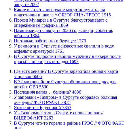
августе
2002
Какие выплаты югорчане могут получить для
подготовки к школе // ОБЗОР СИА-ПРЕСС
1915
​Проезд Мунарева в Сургуте благоустраивают с
опережением графика
1869
​Памятные даты августа 2026 года: люди, события,
юбилеи
1864
​Не только работа, но и будущее
1779
​У речпорта в Сургуте неизвестные свалили в воду
асфальт с арматурой
1761
В Сургуте подростки избили мужчину в сквере после
просьбы не кидать петарды
1693
​Где есть бензин? В Сургуте заработала онлайн-карта
заправок
6606
В 32 микрорайоне Сургута обновили площадку для
детей с ОВЗ
5530
​Последняя капля… бензина?
4036
​У заправки «Газпром» в Сургуте собралась большая
очередь // ФОТОФАКТ
3875
Яркое лето с Брусникой
3853
У «Газпромнефти» в Сургуте снова аншлаг //
ВИДЕОФАКТ
3263
​В Сургуте что-то горело в районе ГРЭС // ФОТОФАКТ
3031