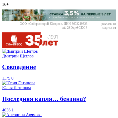
16+
ООО «Сибпромстрой-Югория», ИНН 8602219323
реклама на
erid:2SDnjeSGKGP
siapress.ru
Дмитрий Щеглов
​Совпадение
1175
0
Юлия Латипова
​Последняя капля… бензина?
4036
1