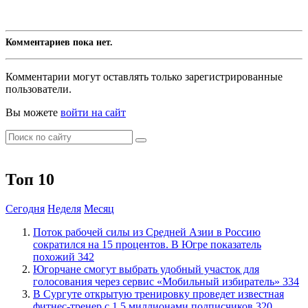
Комментариев пока нет.
Комментарии могут оставлять только зарегистрированные
пользователи.
Вы можете
войти на сайт
Топ 10
Сегодня
Неделя
Месяц
Поток рабочей силы из Средней Азии в Россию
сократился на 15 процентов. В Югре показатель
похожий
342
Югорчане смогут выбрать удобный участок для
голосования через сервис «Мобильный избиратель»
334
В Сургуте открытую тренировку проведет известная
фитнес-тренер с 1,5 миллионами подписчиков
320