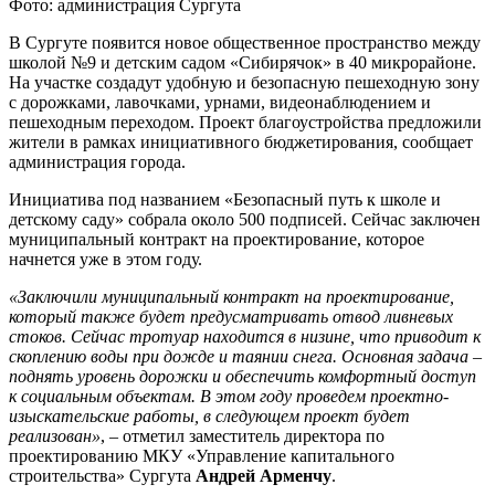
Фото: администрация Сургута
В Сургуте появится новое общественное пространство между
школой №9 и детским садом «Сибирячок» в 40 микрорайоне.
На участке создадут удобную и безопасную пешеходную зону
с дорожками, лавочками, урнами, видеонаблюдением и
пешеходным переходом. Проект благоустройства предложили
жители в рамках инициативного бюджетирования, сообщает
администрация города.
Инициатива под названием «Безопасный путь к школе и
детскому саду» собрала около 500 подписей. Сейчас заключен
муниципальный контракт на проектирование, которое
начнется уже в этом году.
«Заключили муниципальный контракт на проектирование,
который также будет предусматривать отвод ливневых
стоков. Сейчас тротуар находится в низине, что приводит к
скоплению воды при дожде и таянии снега. Основная задача ‒
поднять уровень дорожки и обеспечить комфортный доступ
к социальным объектам. В этом году проведем проектно-
изыскательские работы, в следующем проект будет
реализован»
, ‒ отметил заместитель директора по
проектированию МКУ «Управление капитального
строительства» Сургута
Андрей Арменчу
.