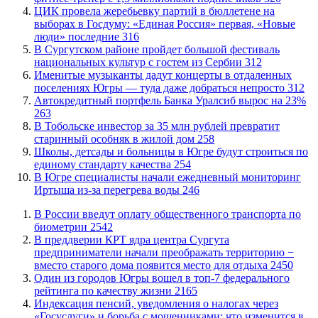
ЦИК провела жеребьевку партий в бюллетене на
выборах в Госдуму: «Единая Россия» первая, «Новые
люди» последние
316
В Сургутском районе пройдет большой фестиваль
национальных культур с гостем из Сербии
312
Именитые музыканты дадут концерты в отдаленных
поселениях Югры — туда даже добраться непросто
312
​Автокредитный портфель Банка Уралсиб вырос на 23%
263
В Тобольске инвестор за 35 млн рублей превратит
старинный особняк в жилой дом
258
Школы, детсады и больницы в Югре будут строиться по
единому стандарту качества
254
В Югре специалисты начали ежедневный мониторинг
Иртыша из-за перегрева воды
246
В России введут оплату общественного транспорта по
биометрии
2542
​В преддверии КРТ ядра центра Сургута
предприниматели начали преображать территорию −
вместо старого дома появится место для отдыха
2450
Один из городов Югры вошел в топ-7 федерального
рейтинга по качеству жизни
2165
​Индексация пенсий, уведомления о налогах через
«Госуслуги» и борьба с мошенниками: что изменится в