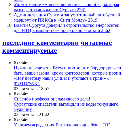
​Уничтожение «Нашего времени» — ошибка, которая
разъедает ткань жизни Сургута
2761
​Администрация Сургута запустит новый автобусный
маршрут от ПИКСа к «Сити Моллу»
2619
Власти Сургута доверили строительство энергосетей
для НТЦ компании без профильного опыта
2562
последние комментарии
читаемые
комментируемые
6xz34e:
Нужно переделать. Всем понятно, что бордюр должен
быть выше газона, кроме контролеров, которые пропи...
«Вот поэтому наши улицы и утопают в грязи» //
ФОТОФАКТ
03 августа в 18:57
6xz34e:
Спасибо профессионалам своего дела!
Сургутские спасатели вытащили из воды тонувшего
мужчину
02 августа в 21:42
6xz34e:
Уважаемая редакция!В заголовке одна буква "О"