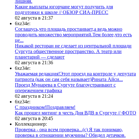
лишняя.
Какие выплаты югорчане могут получить для
подготовки к школе // ОБЗОР СИА-ПРЕСС
02 августа в 21:37
6xz34e:
Соглашусь,что площадь простаивает,а ведь можно
проводить множество мероприятий.Тем более,что есть
це...
​Никакой ресторан не сделает из центральной площади
Сургута общественное пространство. А театр или
планетарий — сделают
02 августа в 21:36
6xz34e:
Уважаемая редакция!Этот проезд на контроле у депутата
патриота (как он сам себя называет)Рината Айси...
​Проезд Мунарева в Сургуте благоустраивают с
опережением графика
02 августа в 21:24
6xz34e:
С праздником!Поздравляем!
Как прошел митинг в честь Дня ВДВ в Сургуте // ФОТО
02 августа в 20:45
Коллекционер:
Проверка - она всем проверка...(с) Я так понимаю,
проверка в отношении мужчины? Обидел детачков.