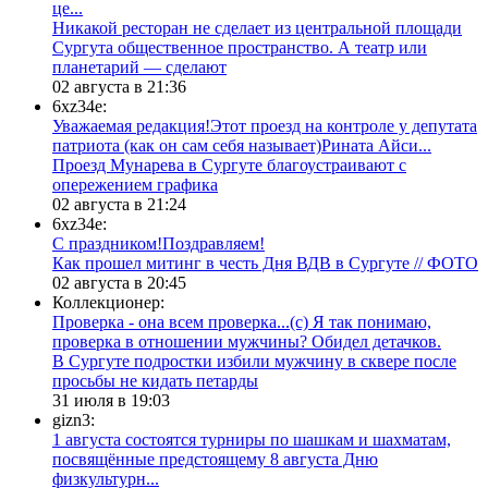
це...
​Никакой ресторан не сделает из центральной площади
Сургута общественное пространство. А театр или
планетарий — сделают
02 августа в 21:36
6xz34e:
Уважаемая редакция!Этот проезд на контроле у депутата
патриота (как он сам себя называет)Рината Айси...
​Проезд Мунарева в Сургуте благоустраивают с
опережением графика
02 августа в 21:24
6xz34e:
С праздником!Поздравляем!
Как прошел митинг в честь Дня ВДВ в Сургуте // ФОТО
02 августа в 20:45
Коллекционер:
Проверка - она всем проверка...(с) Я так понимаю,
проверка в отношении мужчины? Обидел детачков.
В Сургуте подростки избили мужчину в сквере после
просьбы не кидать петарды
31 июля в 19:03
gizn3:
1 августа состоятся турниры по шашкам и шахматам,
посвящённые предстоящему 8 августа Дню
физкультурн...