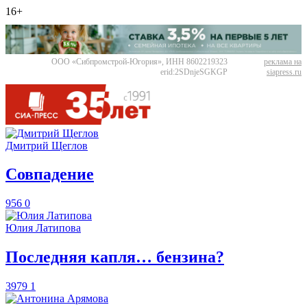
16+
ООО «Сибпромстрой-Югория», ИНН 8602219323
реклама на
erid:2SDnjeSGKGP
siapress.ru
Дмитрий Щеглов
​Совпадение
956
0
Юлия Латипова
​Последняя капля… бензина?
3979
1