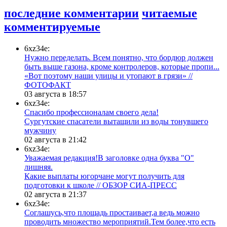
последние комментарии
читаемые
комментируемые
6xz34e:
Нужно переделать. Всем понятно, что бордюр должен
быть выше газона, кроме контролеров, которые пропи...
«Вот поэтому наши улицы и утопают в грязи» //
ФОТОФАКТ
03 августа в 18:57
6xz34e:
Спасибо профессионалам своего дела!
Сургутские спасатели вытащили из воды тонувшего
мужчину
02 августа в 21:42
6xz34e:
Уважаемая редакция!В заголовке одна буква "О"
лишняя.
Какие выплаты югорчане могут получить для
подготовки к школе // ОБЗОР СИА-ПРЕСС
02 августа в 21:37
6xz34e:
Соглашусь,что площадь простаивает,а ведь можно
проводить множество мероприятий.Тем более,что есть