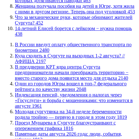
которых дотягиваются паводки
463
Женщина получала пособия на детей в Югре, хотя жила
с ними в другом регионе. Теперь она под уголовкой
453
​Что за механические руки, которые обнимают жителей
Сургута?
452
14-летний Елисей борется с лейкозом − нужна помощь
438
В России введут оплату общественного транспорта по
биометрии
2480
​Куда сходить в Сургуте на выходных 1-2 августа? //
АФИША
2197
​В преддверии КРТ ядра центра Сургута
предприниматели начали преображать территорию −
вместо старого дома появится место для отдыха
2140
Один из городов Югры вошел в топ-7 федерального
рейтинга по качеству жизни
2048
​Индексация пенсий, уведомления о налогах через
«Госуслуги» и борьба с мошенниками: что изменится в
августе
1961
Молодая сургутянка на 34-й неделе беременности
родила тройню — первую в городе в этом году
1819
​Проезд Мунарева в Сургуте благоустраивают с
опережением графика
1816
​Памятные даты августа 2026 года: люди, события,