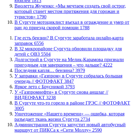
юбилеи
1813
Виолетта Жученко: «Мы мечтаем создать свой острог,
который станет местом притяжения для горожан и
туристов»
1790
В Сургуте мотоциклист въехал в ограждение и умер от
ран до приезда скорой помощи
1788
​Где есть бензин? В Сургуте заработала онлайн-карта
заправок
6556
В 32 микрорайоне Сургута обновили площадку для
детей с ОВЗ
5504
​Долгострой в Сургуте на Мелик-Карамова признали
пригодным для завершения ‒ что дальше?
4222
​Последняя капля… бензина?
3979
​У заправки «Газпром» в Сургуте собралась большая
очередь // ФОТОФАКТ
3847
Яркое лето с Брусникой
3793
У «Газпромнефти» в Сургуте снова аншлаг //
ВИДЕОФАКТ
3238
​В Сургуте что-то горело в районе ГРЭС // ФОТОФАКТ
3005
​Уничтожение «Нашего времени» — ошибка, которая
разъедает ткань жизни Сургута
2734
​Администрация Сургута запустит новый автобусный
маршрут от ПИКСа к «Сити Моллу»
2590