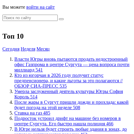
Вы можете
войти на сайт
Топ 10
Сегодня
Неделя
Месяц
Власти Югры вновь пытаются продать недостроенный
офис Газпрома в центре Сургута — цена вопроса почти
миллиард
541
Кто из югорчан в 2026 году получит статус
предпенсионера, и какие льготы за это полагаются //
ОБЗОР СИА-ПРЕСС
535
​Умерла заслуженный деятель культуры Югры София
Король
514
​После жары в Сургут пришли дожди и прохлада: какой
будет погода на этой неделе
508
Ставка на газ
485
Подросток устроил дрифт на машине без номеров в
центре Сургута. Его быстро нашла полиция
466
В Югре нельзя будет строить любые здания в зонах, до