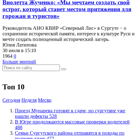
Виолетта Жученко: «Мы мечтаем создать свой
острог, который станет местом притяжения для
горожан и туристов»
Руководитель АНО КВИР «Северный Лис» в Сургуте − о
сохранении исторической памяти, интересе к культуре Руси и
мечте создать полноценный исторический лагерь.
Юлия Латипова
30 июля в 15:10
1964
0
Больше мнений
Топ 10
Сегодня
Неделя
Месяц
​Проезд Мунарева готовят к сдаче, но сургутяне уже
нашли дефекты
528
​В Югре продолжаются массовые проверки водителей
488
​Семьи Сургутского района отправятся в походы по
родному краю
477