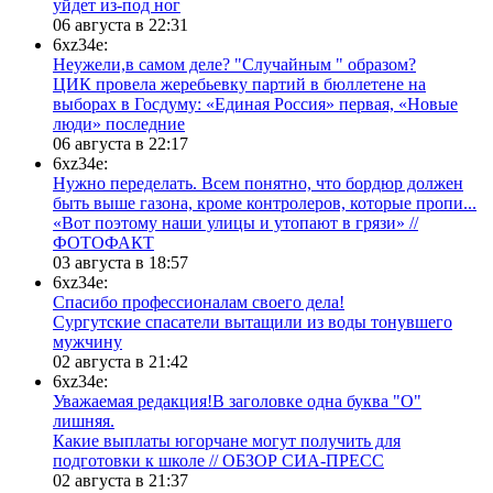
уйдет из-под ног
06 августа в 22:31
6xz34e:
Неужели,в самом деле? "Случайным " образом?
ЦИК провела жеребьевку партий в бюллетене на
выборах в Госдуму: «Единая Россия» первая, «Новые
люди» последние
06 августа в 22:17
6xz34e:
Нужно переделать. Всем понятно, что бордюр должен
быть выше газона, кроме контролеров, которые пропи...
«Вот поэтому наши улицы и утопают в грязи» //
ФОТОФАКТ
03 августа в 18:57
6xz34e:
Спасибо профессионалам своего дела!
Сургутские спасатели вытащили из воды тонувшего
мужчину
02 августа в 21:42
6xz34e:
Уважаемая редакция!В заголовке одна буква "О"
лишняя.
Какие выплаты югорчане могут получить для
подготовки к школе // ОБЗОР СИА-ПРЕСС
02 августа в 21:37