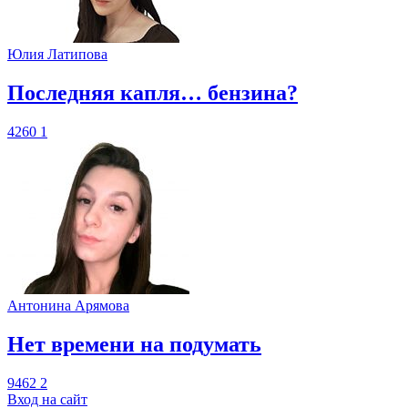
Юлия Латипова
​Последняя капля… бензина?
4260
1
Антонина Арямова
​Нет времени на подумать
9462
2
Вход на сайт