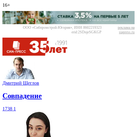
16+
ООО «Сибпромстрой-Югория», ИНН 8602219323
реклама на
erid:2SDnjeSGKGP
siapress.ru
Дмитрий Щеглов
​Совпадение
1738
1