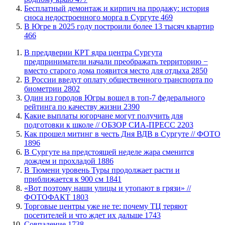
​Бесплатный демонтаж и кирпич на продажу: история
сноса недостроенного морга в Сургуте
469
​В Югре в 2025 году построили более 13 тысяч квартир
466
​В преддверии КРТ ядра центра Сургута
предприниматели начали преображать территорию −
вместо старого дома появится место для отдыха
2850
В России введут оплату общественного транспорта по
биометрии
2802
Один из городов Югры вошел в топ-7 федерального
рейтинга по качеству жизни
2390
Какие выплаты югорчане могут получить для
подготовки к школе // ОБЗОР СИА-ПРЕСС
2203
Как прошел митинг в честь Дня ВДВ в Сургуте // ФОТО
1896
В Сургуте на предстоящей неделе жара сменится
дождем и прохладой
1886
В Тюмени уровень Туры продолжает расти и
приближается к 900 см
1841
«Вот поэтому наши улицы и утопают в грязи» //
ФОТОФАКТ
1803
Торговые центры уже не те: почему ТЦ теряют
посетителей и что ждет их дальше
1743
​Совпадение
1738