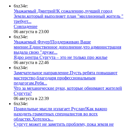
6xz34e:
Уважаемый Дмитрий!К сожалению,лучший город
Земли.который выполняет план "миллионный житель "
требует...
​Совпадение
06 августа в 23:00
6xz34e:
Уважаемый Флуер!Поддерживаю Ваше
мнение.Единственное дополнение,что администрация
выдала свою "друже...
​Ядро центра Сургута ‒ это не только про жилье
06 августа в 22:46
6xz34e:
Замечательное направление.Пусть ребята повышают
мастерство,благодаря профессиональным
педагогам.Ребя...
​Что за механические руки, которые обнимают жителей
Сургута?
06 августа в 22:39
6xz34e:
Правильные мысли излагает Руслан!Как важно
находить грамотных специалистов во всех
областях.Хотелось...
Сургут может не заметить проблему, пока земля не