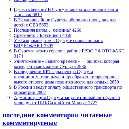
​Где есть бензин? В Сургуте заработала онлайн-карта
заправок
6819
В 32 микрорайоне Сургута обновили площадку для
детей с ОВЗ
5653
​Последняя капля… бензина?
4260
Яркое лето с Брусникой
4059
У «Газпромнефти» в Сургуте снова аншлаг //
ВИДЕОФАКТ
3395
​В Сургуте что-то горело в районе ГРЭС // ФОТОФАКТ
3174
​Уничтожение «Нашего времени» — ошибка, которая
разъедает ткань жизни Сургута
2886
​В преддверии КРТ ядра центра Сургута
предприниматели начали преображать территорию −
вместо старого дома появится место для отдыха
2850
В России введут оплату общественного транспорта по
биометрии
2802
​Администрация Сургута запустит новый автобусный
маршрут от ПИКСа к «Сити Моллу»
2727
последние комментарии
читаемые
комментируемые