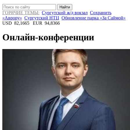
Найти
ГОРЯЧИЕ ТЕМЫ:
Сургутский ж/д вокзал
Сохранить
«Аврору»
Сургутский НТЦ
Обновление парка «За Саймой»
USD
82,1665
EUR
94,8366
Онлайн-конференции