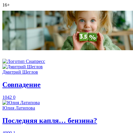
16+
Дмитрий Щеглов
​Совпадение
1042
0
Юлия Латипова
​Последняя капля… бензина?
4000
1