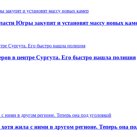
ласти Югры закупят и установят массу новых кам
еров в центре Сургута. Его быстро нашла полиция
хотя жила с ними в другом регионе. Теперь она п