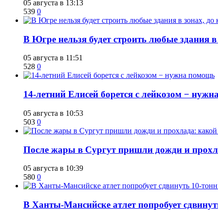
05 августа в 13:13
539
0
В Югре нельзя будет строить любые здания в
05 августа в 11:51
528
0
14-летний Елисей борется с лейкозом − нуж
05 августа в 10:53
503
0
​После жары в Сургут пришли дожди и прохла
05 августа в 10:39
580
0
​В Ханты-Мансийске атлет попробует сдвину