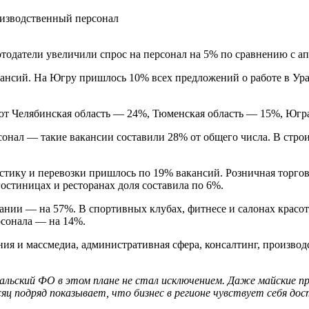
отодатели увеличили спрос на персонал на 5% по сравнению с ап
кансий. На Югру пришлось 10% всех предложений о работе в Ура
дуют Челябинская область — 24%, Тюменская область — 15%, Юг
онал — такие вакансии составили 28% от общего числа. В строи
гистику и перевозки пришлось по 19% вакансий. Розничная тор
остиницах и ресторанах доля составила по 6%.
вании — на 57%. В спортивных клубах, фитнесе и салонах красот
рсонала — на 14%.
ия и массмедиа, административная сфера, консалтинг, производ
льский ФО в этом плане не стал исключением. Даже майские пр
яц подряд показывает, что бизнес в регионе чувствует себя до