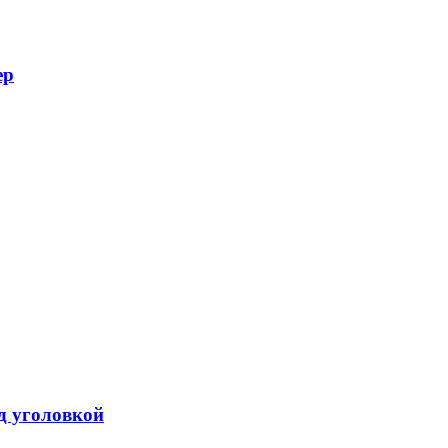
ер
од уголовкой