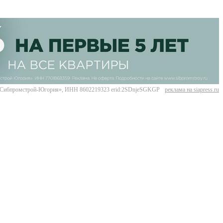
Сибпромстрой-Югория», ИНН 8602219323 erid:2SDnjeSGKGP
реклама на siapress.ru