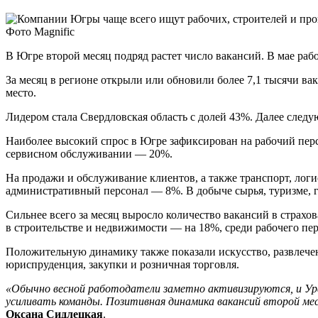
Фото Magnific
В Югре второй месяц подряд растет число вакансий. В мае раб
За месяц в регионе открыли или обновили более 7,1 тысячи ва
место.
Лидером стала Свердловская область с долей 43%. Далее сле
Наиболее высокий спрос в Югре зафиксирован на рабочий перс
сервисном обслуживании — 20%.
На продажи и обслуживание клиентов, а также транспорт, ло
административный персонал — 8%. В добыче сырья, туризме, г
Сильнее всего за месяц выросло количество вакансий в страхо
в строительстве и недвижимости — на 18%, среди рабочего пе
Положительную динамику также показали искусство, развлечен
юриспруденция, закупки и розничная торговля.
«Обычно весной работодатели заметно активизируются, и Ура
усиливать команды. Позитивная динамика вакансий второй мес
Оксана Сидлецкая
.