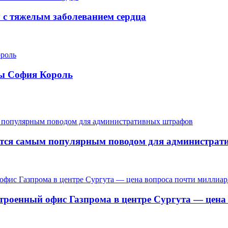
у с тяжелым заболеванием сердца
ры София Король
ается самым популярным поводом для администра
троенный офис Газпрома в центре Сургута — цена