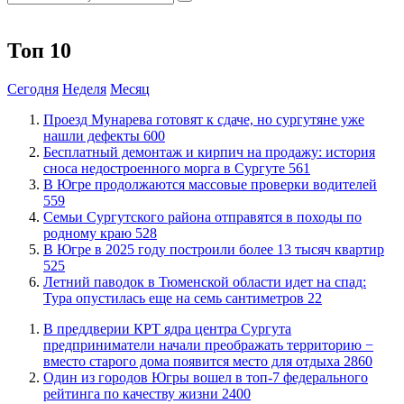
Топ 10
Сегодня
Неделя
Месяц
​Проезд Мунарева готовят к сдаче, но сургутяне уже
нашли дефекты
600
​Бесплатный демонтаж и кирпич на продажу: история
сноса недостроенного морга в Сургуте
561
​В Югре продолжаются массовые проверки водителей
559
​Семьи Сургутского района отправятся в походы по
родному краю
528
​В Югре в 2025 году построили более 13 тысяч квартир
525
​Летний паводок в Тюменской области идет на спад:
Тура опустилась еще на семь сантиметров
22
​В преддверии КРТ ядра центра Сургута
предприниматели начали преображать территорию −
вместо старого дома появится место для отдыха
2860
Один из городов Югры вошел в топ-7 федерального
рейтинга по качеству жизни
2400