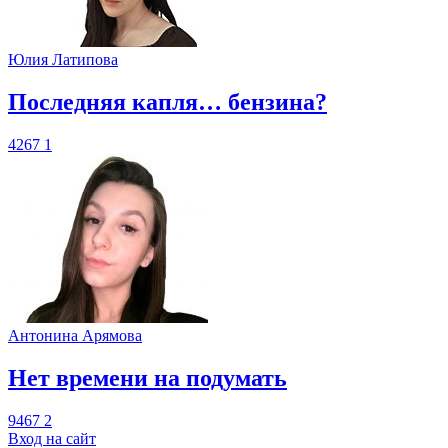
Юлия Латипова
​Последняя капля… бензина?
4267
1
Антонина Арямова
​Нет времени на подумать
9467
2
Вход на сайт