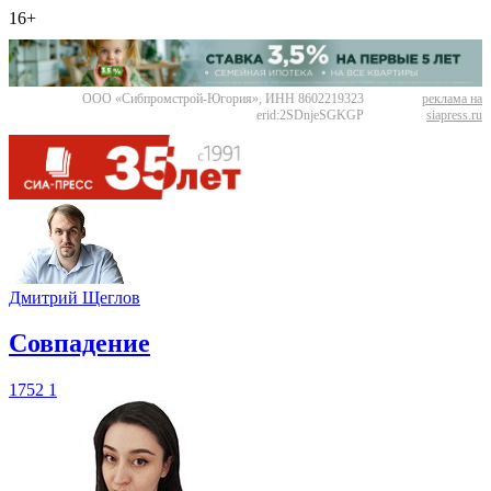
16+
ООО «Сибпромстрой-Югория», ИНН 8602219323
реклама на
erid:2SDnjeSGKGP
siapress.ru
Дмитрий Щеглов
​Совпадение
1752
1