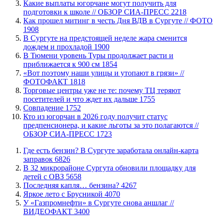
Какие выплаты югорчане могут получить для
подготовки к школе // ОБЗОР СИА-ПРЕСС
2218
Как прошел митинг в честь Дня ВДВ в Сургуте // ФОТО
1908
В Сургуте на предстоящей неделе жара сменится
дождем и прохладой
1900
В Тюмени уровень Туры продолжает расти и
приближается к 900 см
1854
«Вот поэтому наши улицы и утопают в грязи» //
ФОТОФАКТ
1818
Торговые центры уже не те: почему ТЦ теряют
посетителей и что ждет их дальше
1755
​Совпадение
1752
Кто из югорчан в 2026 году получит статус
предпенсионера, и какие льготы за это полагаются //
ОБЗОР СИА-ПРЕСС
1723
​Где есть бензин? В Сургуте заработала онлайн-карта
заправок
6826
В 32 микрорайоне Сургута обновили площадку для
детей с ОВЗ
5658
​Последняя капля… бензина?
4267
Яркое лето с Брусникой
4070
У «Газпромнефти» в Сургуте снова аншлаг //
ВИДЕОФАКТ
3400