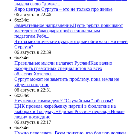
выдала свою "друже...
​Ядро центра Сургута ‒ это не только про жилье
06 августа в 22:46
6xz34e:
Замечательное направление.Пусть ребята повышают
мастерство,благодаря профессиональным
педагогам.Ребя...
​Что за механические руки, которые обнимают жителей
Сургута?
06 августа в 22:39
6xz34e:
Правильные мысли излагает Руслан!Как важно
находить грамотных специалистов во всех
областях.Хотелось...
Сургут может не заметить проблему, пока земля не
уйдет из-под ног
06 августа в 22:31
6xz34e:
Неужели,в самом деле? "Случайным " образом?
ЦИК провела жеребьевку партий в бюллетене на
выборах в Госдуму: «Единая Россия» первая, «Новые
люди» последние
06 августа в 22:17
6xz34e:
Нужно переделать. Всем понятно, что бордюр должен