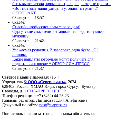
быть выше газона, кроме контролеров, которые пропи...
«Вот поэтому наши улицы и утопают в грязи» //
ФОТОФАКТ
03 августа в 18:57
6xz34e:
Спасибо профессионалам своего дела!
Сургутские спасатели вытащили из воды тонувшего
мужчину
02 августа в 21:42
6xz34e:
Уважаемая редакция!В заголовке одна буква "О"
лишняя.
Какие выплаты югорчане могут получить для
подготовки к школе // ОБЗОР СИА-ПРЕСС
02 августа в 21:37
Сетевое издание siapress.ru (16+)
Учредитель:
© ООО «Северпечать»
, 2024.
628403
,
Россия
,
ХМАО-Югра
, город
Сургут
,
Бульвар
Свободы, д. 1
СИА-ПРЕСС ЦЕНТР
Телефон редакции:
+7 (3462) 44-23-23
Главный редактор: Латипова Юлия Альфитовна
Дежурный по сайту:
post@siapress.ru
При использовании материалов ссылка обязательна.