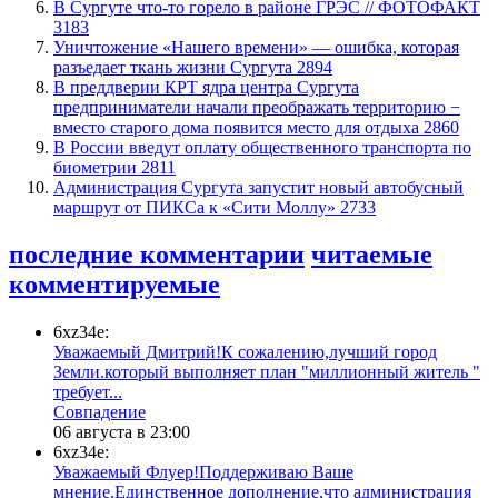
​В Сургуте что-то горело в районе ГРЭС // ФОТОФАКТ
3183
​Уничтожение «Нашего времени» — ошибка, которая
разъедает ткань жизни Сургута
2894
​В преддверии КРТ ядра центра Сургута
предприниматели начали преображать территорию −
вместо старого дома появится место для отдыха
2860
В России введут оплату общественного транспорта по
биометрии
2811
​Администрация Сургута запустит новый автобусный
маршрут от ПИКСа к «Сити Моллу»
2733
последние комментарии
читаемые
комментируемые
6xz34e:
Уважаемый Дмитрий!К сожалению,лучший город
Земли.который выполняет план "миллионный житель "
требует...
​Совпадение
06 августа в 23:00
6xz34e:
Уважаемый Флуер!Поддерживаю Ваше
мнение.Единственное дополнение,что администрация