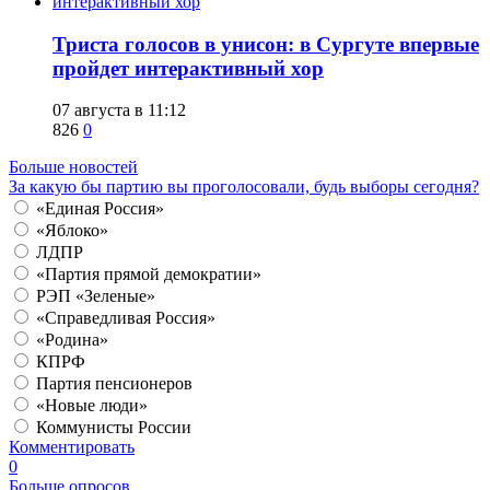
​Триста голосов в унисон: в Сургуте впервые
пройдет интерактивный хор
07 августа в 11:12
826
0
Больше новостей
За какую бы партию вы проголосовали, будь выборы сегодня?
«Единая Россия»
«Яблоко»
ЛДПР
«Партия прямой демократии»
РЭП «Зеленые»
«Справедливая Россия»
«Родина»
КПРФ
Партия пенсионеров
«Новые люди»
Коммунисты России
Комментировать
0
Больше опросов