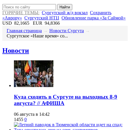
Найти
ГОРЯЧИЕ ТЕМЫ:
Сургутский ж/д вокзал
Сохранить
«Аврору»
Сургутский НТЦ
Обновление парка «За Саймой»
USD
82,1665
EUR
94,8366
Главная страница
→
Новости Сургута
→
Сургутское «Наше время» со...
Новости
​Куда сходить в Сургуте на выходных 8-9
августа? // АФИША
06 августа в 14:42
1455
0