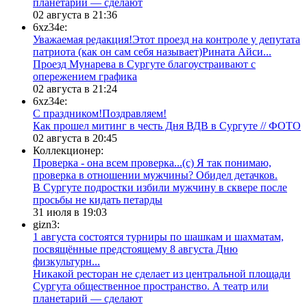
планетарий — сделают
02 августа в 21:36
6xz34e:
Уважаемая редакция!Этот проезд на контроле у депутата
патриота (как он сам себя называет)Рината Айси...
​Проезд Мунарева в Сургуте благоустраивают с
опережением графика
02 августа в 21:24
6xz34e:
С праздником!Поздравляем!
Как прошел митинг в честь Дня ВДВ в Сургуте // ФОТО
02 августа в 20:45
Коллекционер:
Проверка - она всем проверка...(с) Я так понимаю,
проверка в отношении мужчины? Обидел детачков.
В Сургуте подростки избили мужчину в сквере после
просьбы не кидать петарды
31 июля в 19:03
gizn3:
1 августа состоятся турниры по шашкам и шахматам,
посвящённые предстоящему 8 августа Дню
физкультурн...
​Никакой ресторан не сделает из центральной площади
Сургута общественное пространство. А театр или
планетарий — сделают