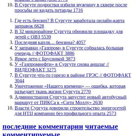
В Сургуте подростки избили мужчину в сквере после
просьбы не кидать петарды
1716
​Где есть бензин? В Сургуте заработала онлайн-карта
заправок
6628
В 32 микрорайоне Сургута обновили площадку для
детей с ОВЗ
5539
​Последняя капля… бензина?
4057
​У заправки «Газпром» в Сургуте собралась большая
очередь // ФОТОФАКТ
3886
Яркое лето с Брусникой
3873
У «Газпромнефти» в Сургуте снова аншлаг //
ВИДЕОФАКТ
3275
​В Сургуте что-то горело в районе ГРЭС // ФОТОФАКТ
3044
​Уничтожение «Нашего времени» — ошибка, которая
разъедает ткань жизни Сургута
2770
​Администрация Сургута запустит новый автобусный
маршрут от ПИКСа к «Сити Моллу»
2630
Власти Сургута доверили строительство энергосетей
для НТЦ компании без профильного опыта
2573
последние комментарии
читаемые
комментируемые