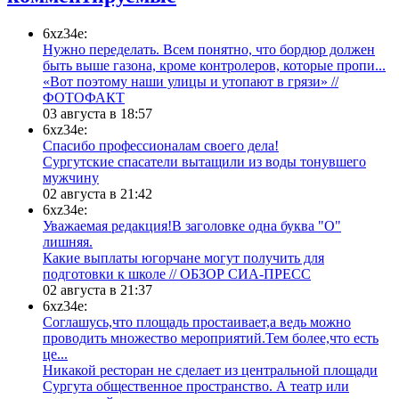
6xz34e:
Нужно переделать. Всем понятно, что бордюр должен
быть выше газона, кроме контролеров, которые пропи...
«Вот поэтому наши улицы и утопают в грязи» //
ФОТОФАКТ
03 августа в 18:57
6xz34e:
Спасибо профессионалам своего дела!
Сургутские спасатели вытащили из воды тонувшего
мужчину
02 августа в 21:42
6xz34e:
Уважаемая редакция!В заголовке одна буква "О"
лишняя.
Какие выплаты югорчане могут получить для
подготовки к школе // ОБЗОР СИА-ПРЕСС
02 августа в 21:37
6xz34e:
Соглашусь,что площадь простаивает,а ведь можно
проводить множество мероприятий.Тем более,что есть
це...
​Никакой ресторан не сделает из центральной площади
Сургута общественное пространство. А театр или