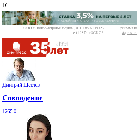
16+
ООО «Сибпромстрой-Югория», ИНН 8602219323
реклама на
erid:2SDnjeSGKGP
siapress.ru
Дмитрий Щеглов
​Совпадение
1265
0