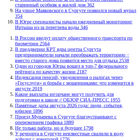
старинный особняк в жилой дом
362
​На улице Маяковского в Сургуте появился новый мурал
354
В Югре специалисты начали ежедневный мониторинг
Иртыша из-за перегрева воды
346
В России введут оплату общественного транспорта по
биометрии
2564
​В преддверии КРТ ядра центра Сургута
предприниматели начали преображать территорию −
вместо старого дома появится место для отдыха
2538
Один из городов Югры вошел в топ-7 федерального
рейтинга по качеству жизни
2187
​Индексация пенсий, уведомления о налогах через
«Госуслуги» и борьба с мошенниками: что изменится в
августе
2019
Какие выплаты югорчане могут получить для
подготовки к школе // ОБЗОР СИА-ПРЕСС
1955
​Памятные даты августа 2026 года: люди, события,
юбилеи
1896
​Проезд Мунарева в Сургуте благоустраивают с
опережением графика
1889
​Не только работа, но и будущее
1798
​У речпорта в Сургуте неизвестные свалили в воду
асфальт с арматурой
1776