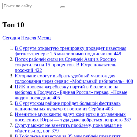
Топ 10
Сегодня
Неделя
Месяц
В Сургуте открытую тренировку проведет известная
фитнес-тренер с 1,5 миллионами подписчиков
448
Поток рабочей силы из Средней Азии в Россию
сократился на 15 процентов. В Югре показатель
похожий
422
Югорчане смогут выбрать удобный участок для
голосования через сервис «Мобильный избиратель»
408
ЦИК провела жеребьевку партий в бюллетене на
выборах в Госдуму: «Единая Россия» первая, «Новые
люди» последние
405
В Сургутском районе пройдет большой фестиваль
национальных культур с гостем из Сербии
403
Именитые музыканты дадут концерты в отдаленных
поселениях Югры — туда даже добраться непросто
387
Сургут может не заметить проблему, пока земля не
уйдет из-под ног
379
В Тобольске инвестор за 35 млн рублей превратит