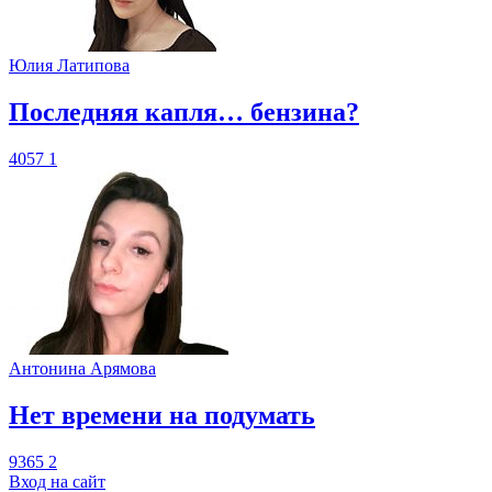
Юлия Латипова
​Последняя капля… бензина?
4057
1
Антонина Арямова
​Нет времени на подумать
9365
2
Вход на сайт