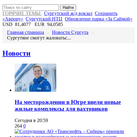
Найти
ГОРЯЧИЕ ТЕМЫ:
Сургутский ж/д вокзал
Сохранить
«Аврору»
Сургутский НТЦ
Обновление парка «За Саймой»
USD
81,4077
EUR
94,0585
Главная страница
→
Новости Сургута
→
Сургутяне смогут жаловатьс...
Новости
​На месторождении в Югре ввели новые
жилые комплексы для вахтовиков
Сегодня в 20:59
264
0