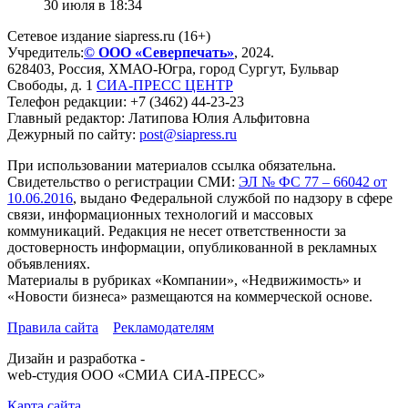
30 июля в 18:34
Сетевое издание siapress.ru (16+)
Учредитель:
© ООО «Северпечать»
, 2024.
628403
,
Россия
,
ХМАО-Югра
, город
Сургут
,
Бульвар
Свободы, д. 1
СИА-ПРЕСС ЦЕНТР
Телефон редакции:
+7 (3462) 44-23-23
Главный редактор: Латипова Юлия Альфитовна
Дежурный по сайту:
post@siapress.ru
При использовании материалов ссылка обязательна.
Свидетельство о регистрации СМИ:
ЭЛ № ФС 77 – 66042 от
10.06.2016
, выдано Федеральной службой по надзору в сфере
связи, информационных технологий и массовых
коммуникаций. Редакция не несет ответственности за
достоверность информации, опубликованной в рекламных
объявлениях.
Материалы в рубриках «Компании», «Недвижимость» и
«Новости бизнеса» размещаются на коммерческой основе.
Правила сайта
Рекламодателям
Дизайн и разработка -
web-студия ООО «СМИА СИА-ПРЕСС»
Карта сайта