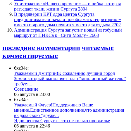
​Уничтожение «Нашего времени» — ошибка, которая
разъедает ткань жизни Сургута
2804
​В преддверии КРТ ядра центра Сургута
предприниматели начали преображать территорию −
вместо старого дома появится место для отдыха
2702
​Администрация Сургута запустит новый автобусный
маршрут от ПИКСа к «Сити Моллу»
2668
последние комментарии
читаемые
комментируемые
6xz34e:
Уважаемый Дмитрий!К сожалению,лучший город
Земли.который выполняет план "миллионный житель "
требует...
​Совпадение
06 августа в 23:00
6xz34e:
Уважаемый Флуер!Поддерживаю Ваше
мнение.Единственное дополнение,что администрация
выдала свою "друже...
​Ядро центра Сургута ‒ это не только про жилье
06 августа в 22:46