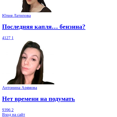
Юлия Латипова
​Последняя капля… бензина?
4127
1
Антонина Арямова
​Нет времени на подумать
9396
2
Вход на сайт