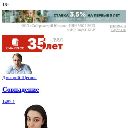
16+
ООО «Сибпромстрой-Югория», ИНН 8602219323
реклама на
erid:2SDnjeSGKGP
siapress.ru
Дмитрий Щеглов
​Совпадение
1485
1