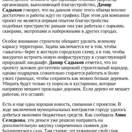
организации, выполняющей благоустройство,
Дамир
Садыков
говорит, что на данном этапе этого объема вполне
достаточно и работы идут по графику. При этом для компании
проект не является первым опытом благоустройства
подобных пространств: раньше она уже работала с парками,
скверами, экотропами и набережными в других городах.
Особое внимание строители обещают уделить зеленому
каркасу территории. Задача заключается не в том, чтобы
«закатать» берег в жесткую городскую схему, а в том, чтобы
аккуратно встроить новую инфраструктуру в существующий
природный ландшафт.
Дамир Садыков
отметил, что по
проекту заложен достаточно широкий строительный коридор,
однако подрядчик сознательно старается работать в более
узких границах, чтобы сохранить как можно больше деревьев.
Убирать будут только ту поросль и кустарники, которые
напрямую мешают прокладке дорожек. Если дерево не мешает
работам, его оставят.
Есть и еще одна хорошая новость, связанная с проектом. В
ходе заключения муниципальных контрактов городу удалось
добиться экономии бюджетных средств. Как сообщила
Анна
Селедкова
, эти деньги уже решили направить на
дополнительную закупку современных скамеек для
Ботанического сада. Там старые, отслужившие свой срок