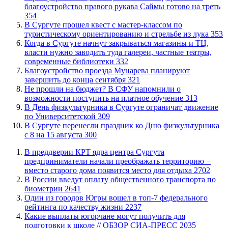
благоустройство правого рукава Саймы готово на треть
354
В Сургуте прошел квест с мастер-классом по
туристическому ориентированию и стрельбе из лука
353
​Когда в Сургуте начнут закрываться магазины и ТЦ,
власти нужно заводить туда галереи, частные театры,
современные библиотеки
332
Благоустройство проезда Мунарева планируют
завершить до конца сентября
321
Не прошли на бюджет? В СФУ напомнили о
возможности поступить на платное обучение
313
​В День физкультурника в Сургуте ограничат движение
по Университетской
309
​В Сургуте перенесли праздник ко Дню физкультурника
с 8 на 15 августа
300
​В преддверии КРТ ядра центра Сургута
предприниматели начали преображать территорию −
вместо старого дома появится место для отдыха
2702
В России введут оплату общественного транспорта по
биометрии
2641
Один из городов Югры вошел в топ-7 федерального
рейтинга по качеству жизни
2237
Какие выплаты югорчане могут получить для
подготовки к школе // ОБЗОР СИА-ПРЕСС
2035