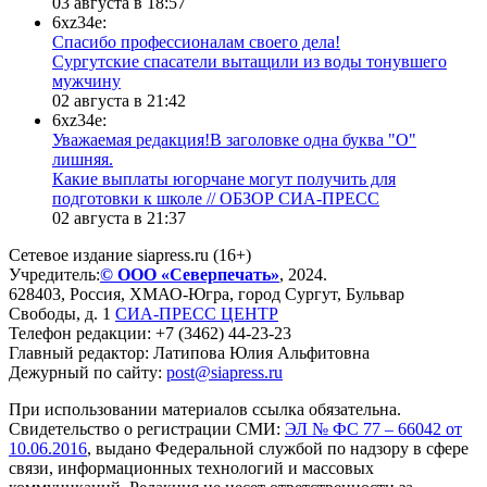
03 августа в 18:57
6xz34e:
Спасибо профессионалам своего дела!
Сургутские спасатели вытащили из воды тонувшего
мужчину
02 августа в 21:42
6xz34e:
Уважаемая редакция!В заголовке одна буква "О"
лишняя.
Какие выплаты югорчане могут получить для
подготовки к школе // ОБЗОР СИА-ПРЕСС
02 августа в 21:37
Сетевое издание siapress.ru (16+)
Учредитель:
© ООО «Северпечать»
, 2024.
628403
,
Россия
,
ХМАО-Югра
, город
Сургут
,
Бульвар
Свободы, д. 1
СИА-ПРЕСС ЦЕНТР
Телефон редакции:
+7 (3462) 44-23-23
Главный редактор: Латипова Юлия Альфитовна
Дежурный по сайту:
post@siapress.ru
При использовании материалов ссылка обязательна.
Свидетельство о регистрации СМИ:
ЭЛ № ФС 77 – 66042 от
10.06.2016
, выдано Федеральной службой по надзору в сфере
связи, информационных технологий и массовых