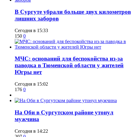
​В Сургуте убрали больше двух километров
лишних заборов
Сегодня в 15:33
150
0
​МЧС: оснований для беспокойства из-за
паводка в Тюменской области у жителей
Югры нет
Сегодня в 15:02
176
0
​На Оби в Сургутском районе утонул
мужчина
Сегодня в 14:22
207
0