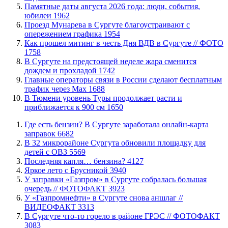
​Памятные даты августа 2026 года: люди, события,
юбилеи
1962
​Проезд Мунарева в Сургуте благоустраивают с
опережением графика
1954
Как прошел митинг в честь Дня ВДВ в Сургуте // ФОТО
1758
В Сургуте на предстоящей неделе жара сменится
дождем и прохладой
1742
Главные операторы связи в России сделают бесплатным
трафик через Max
1688
В Тюмени уровень Туры продолжает расти и
приближается к 900 см
1650
​Где есть бензин? В Сургуте заработала онлайн-карта
заправок
6682
В 32 микрорайоне Сургута обновили площадку для
детей с ОВЗ
5569
​Последняя капля… бензина?
4127
Яркое лето с Брусникой
3940
​У заправки «Газпром» в Сургуте собралась большая
очередь // ФОТОФАКТ
3923
У «Газпромнефти» в Сургуте снова аншлаг //
ВИДЕОФАКТ
3313
​В Сургуте что-то горело в районе ГРЭС // ФОТОФАКТ
3083