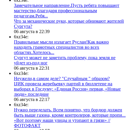
6xz34e:
Замечательное направление.Пусть ребята повышают
мастерство,благодаря профессиональным
педагогам.Ребя...
​Что за механические руки, которые обнимают жителей
Сургута?
06 августа в 22:39
6xz34e:
Правильные мысли излагает Руслан!Как важно
находить грамотных специалистов во всех
областях.Хотелось...
Сургут может не заметить проблему, пока земля не
уйдет из-под ног
06 августа в 22:31
6xz34e:
Неужели,в самом деле? "Случайным " образом?
ЦИК провела жеребьевку партий в бюллетене на
выборах в Госдуму: «Единая Россия» первая, «Новые
люди» последние
06 августа в 22:17
6xz34e:
Нужно переделать. Всем понятно, что бордюр должен
быть выше газона, кроме контролеров, которые пропи...
«Вот поэтому наши улицы и утопают в грязи» //
ФОТОФАКТ