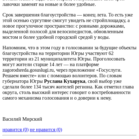
лавочки заменят на новые и более удобные.
Срок завершения благоустройства — конец лета. То есть уже
этой осенью сургутяне смогут увидеть не стройплощадку, а
новое прогулочное пространство: с ровными дорожками,
выделенной полосой для велосипедистов, обновленным
мостом и более удобной городской средой у воды.
Напомним, что в этом году в голосовании за будущие объекты
благоустройства на территории Югры участвуют 62
территории из 21 муниципалитета Югры. Проголосовать
могут жители старше 14 лет — на платформе
zagorodsreda.gosuslugi.ru, через приложение «Госуслуги.
Решаем вместе» или с помощью волонтеров. По словам
губернатора Югры
Руслана Кухарука
, свой выбор уже
сделали более 134 тысяч жителей региона. Как отметил глава
округа, столь высокий интерес говорит о востребованности
самого механизма голосования и о доверии к нему.
Василий Мирский
нравится (0)
не нравится (0)