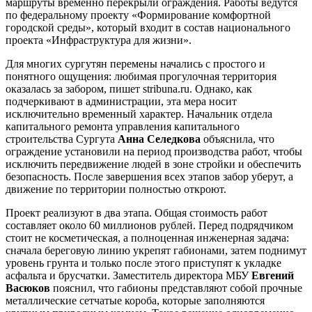
маршруты временно перекрыли ограждения. Работы ведутся
по федеральному проекту «Формирование комфортной
городской среды», который входит в состав национального
проекта «Инфраструктура для жизни».
Для многих сургутян перемены начались с простого и
понятного ощущения: любимая прогулочная территория
оказалась за забором, пишет stribuna.ru. Однако, как
подчеркивают в администрации, эта мера носит
исключительно временный характер. Начальник отдела
капитального ремонта управления капитального
строительства Сургута
Анна Селедкова
объяснила, что
ограждение установили на период производства работ, чтобы
исключить передвижение людей в зоне стройки и обеспечить
безопасность. После завершения всех этапов забор уберут, а
движение по территории полностью откроют.
Проект реализуют в два этапа. Общая стоимость работ
составляет около 60 миллионов рублей. Перед подрядчиком
стоит не косметическая, а полноценная инженерная задача:
сначала береговую линию укрепят габионами, затем поднимут
уровень грунта и только после этого приступят к укладке
асфальта и брусчатки. Заместитель директора МБУ
Евгений
Васюков
пояснил, что габионы представляют собой прочные
металлические сетчатые короба, которые заполняются