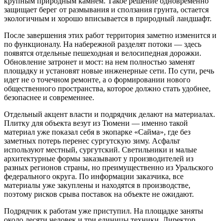
крупным природным камнем. Такое решение одновременно
защищает берег от размывания и сползания грунта, остается
экологичным и хорошо вписывается в природный ландшафт.
После завершения этих работ территория заметно изменится и
по функционалу. На набережной разделят потоки — здесь
появятся отдельные пешеходная и велосипедная дорожки.
Обновление затронет и мост: на нем полностью заменят
площадку и установят новые инженерные сети. По сути, речь
идет не о точечном ремонте, а о формировании нового
общественного пространства, которое должно стать удобнее,
безопаснее и современнее.
Отдельный акцент власти и подрядчик делают на материалах.
Плитку для объекта везут из Тюмени — именно такой
материал уже показал себя в экопарке «Сайма», где без
заметных потерь перенес сургутскую зиму. Асфальт
используют местный, сургутский. Светильники и малые
архитектурные формы заказывают у производителей из
разных регионов страны, но преимущественно из Уральского
федерального округа. По информации заказчика, все
материалы уже закуплены и находятся в производстве,
поэтому рисков срыва поставок на объекте не ожидают.
Подрядчик к работам уже приступил. На площадке заняты
около десяти человек и три единицы техники. Директор