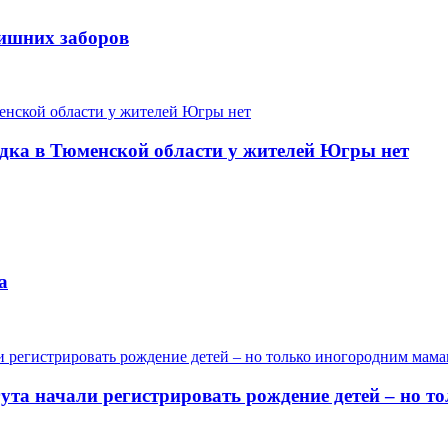
лишних заборов
одка в Тюменской области у жителей Югры нет
а
гута начали регистрировать рождение детей – но 