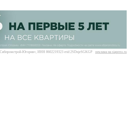
Сибпромстрой-Югория», ИНН 8602219323 erid:2SDnjeSGKGP
реклама на siapress.ru