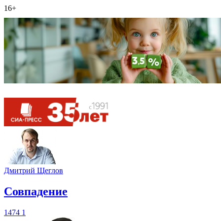
16+
Дмитрий Щеглов
​Совпадение
1474
1