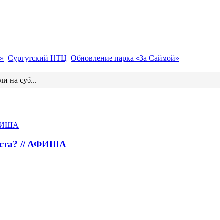
»
Сургутский НТЦ
Обновление парка «За Саймой»
и на суб...
густа? // АФИША