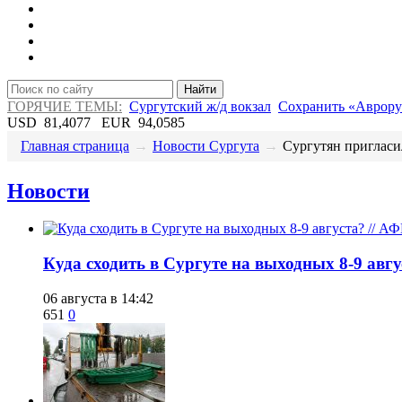
Найти
ГОРЯЧИЕ ТЕМЫ:
Сургутский ж/д вокзал
Сохранить «Аврору
USD
81,4077
EUR
94,0585
Главная страница
→
Новости Сургута
→
Сургутян пригласил
Новости
​Куда сходить в Сургуте на выходных 8-9 ав
06 августа в 14:42
651
0