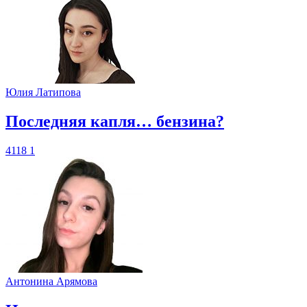
Юлия Латипова
​Последняя капля… бензина?
4118
1
Антонина Арямова