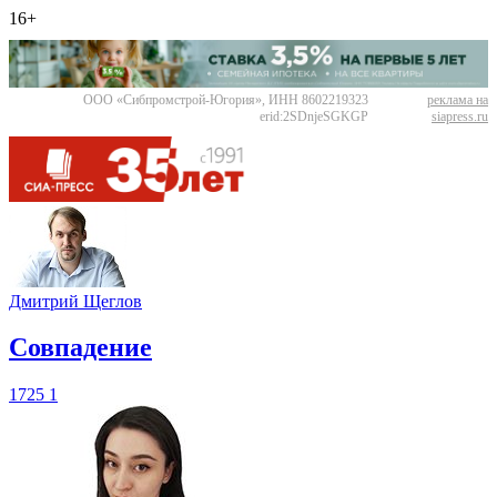
16+
ООО «Сибпромстрой-Югория», ИНН 8602219323
реклама на
erid:2SDnjeSGKGP
siapress.ru
Дмитрий Щеглов
​Совпадение
1725
1