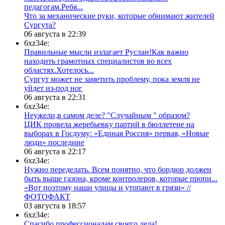
педагогам.Ребя...
​Что за механические руки, которые обнимают жителей
Сургута?
06 августа в 22:39
6xz34e:
Правильные мысли излагает Руслан!Как важно
находить грамотных специалистов во всех
областях.Хотелось...
Сургут может не заметить проблему, пока земля не
уйдет из-под ног
06 августа в 22:31
6xz34e:
Неужели,в самом деле? "Случайным " образом?
ЦИК провела жеребьевку партий в бюллетене на
выборах в Госдуму: «Единая Россия» первая, «Новые
люди» последние
06 августа в 22:17
6xz34e:
Нужно переделать. Всем понятно, что бордюр должен
быть выше газона, кроме контролеров, которые пропи...
«Вот поэтому наши улицы и утопают в грязи» //
ФОТОФАКТ
03 августа в 18:57
6xz34e:
Спасибо профессионалам своего дела!