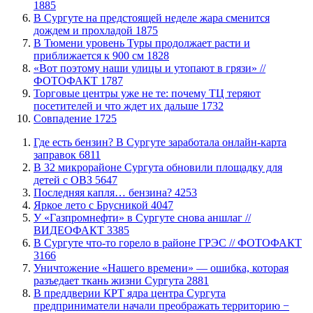
1885
В Сургуте на предстоящей неделе жара сменится
дождем и прохладой
1875
В Тюмени уровень Туры продолжает расти и
приближается к 900 см
1828
«Вот поэтому наши улицы и утопают в грязи» //
ФОТОФАКТ
1787
Торговые центры уже не те: почему ТЦ теряют
посетителей и что ждет их дальше
1732
​Совпадение
1725
​Где есть бензин? В Сургуте заработала онлайн-карта
заправок
6811
В 32 микрорайоне Сургута обновили площадку для
детей с ОВЗ
5647
​Последняя капля… бензина?
4253
Яркое лето с Брусникой
4047
У «Газпромнефти» в Сургуте снова аншлаг //
ВИДЕОФАКТ
3385
​В Сургуте что-то горело в районе ГРЭС // ФОТОФАКТ
3166
​Уничтожение «Нашего времени» — ошибка, которая
разъедает ткань жизни Сургута
2881
​В преддверии КРТ ядра центра Сургута
предприниматели начали преображать территорию −