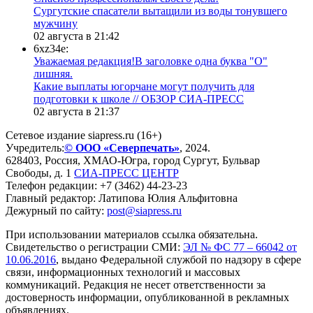
Сургутские спасатели вытащили из воды тонувшего
мужчину
02 августа в 21:42
6xz34e:
Уважаемая редакция!В заголовке одна буква "О"
лишняя.
Какие выплаты югорчане могут получить для
подготовки к школе // ОБЗОР СИА-ПРЕСС
02 августа в 21:37
Сетевое издание siapress.ru (16+)
Учредитель:
© ООО «Северпечать»
, 2024.
628403
,
Россия
,
ХМАО-Югра
, город
Сургут
,
Бульвар
Свободы, д. 1
СИА-ПРЕСС ЦЕНТР
Телефон редакции:
+7 (3462) 44-23-23
Главный редактор: Латипова Юлия Альфитовна
Дежурный по сайту:
post@siapress.ru
При использовании материалов ссылка обязательна.
Свидетельство о регистрации СМИ:
ЭЛ № ФС 77 – 66042 от
10.06.2016
, выдано Федеральной службой по надзору в сфере
связи, информационных технологий и массовых
коммуникаций. Редакция не несет ответственности за
достоверность информации, опубликованной в рекламных
объявлениях.