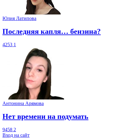
Юлия Латипова
​Последняя капля… бензина?
4253
1
Антонина Арямова
​Нет времени на подумать
9458
2
Вход на сайт