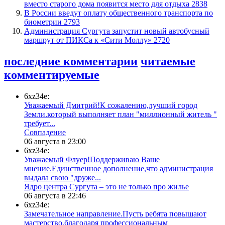
вместо старого дома появится место для отдыха
2838
В России введут оплату общественного транспорта по
биометрии
2793
​Администрация Сургута запустит новый автобусный
маршрут от ПИКСа к «Сити Моллу»
2720
последние комментарии
читаемые
комментируемые
6xz34e:
Уважаемый Дмитрий!К сожалению,лучший город
Земли.который выполняет план "миллионный житель "
требует...
​Совпадение
06 августа в 23:00
6xz34e:
Уважаемый Флуер!Поддерживаю Ваше
мнение.Единственное дополнение,что администрация
выдала свою "друже...
​Ядро центра Сургута ‒ это не только про жилье
06 августа в 22:46
6xz34e:
Замечательное направление.Пусть ребята повышают
мастерство,благодаря профессиональным