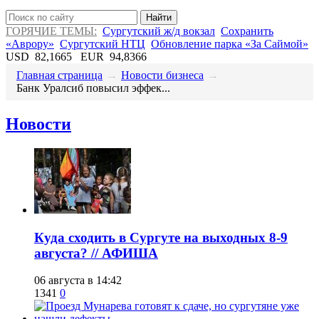
Найти
ГОРЯЧИЕ ТЕМЫ:
Сургутский ж/д вокзал
Сохранить
«Аврору»
Сургутский НТЦ
Обновление парка «За Саймой»
USD
82,1665
EUR
94,8366
Главная страница
→
Новости бизнеса
→
Банк Уралсиб повысил эффек...
Новости
​Куда сходить в Сургуте на выходных 8-9
августа? // АФИША
06 августа в 14:42
1341
0