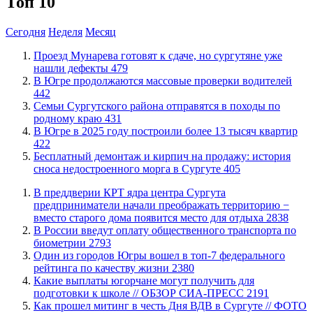
Топ 10
Сегодня
Неделя
Месяц
​Проезд Мунарева готовят к сдаче, но сургутяне уже
нашли дефекты
479
​В Югре продолжаются массовые проверки водителей
442
​Семьи Сургутского района отправятся в походы по
родному краю
431
​В Югре в 2025 году построили более 13 тысяч квартир
422
​Бесплатный демонтаж и кирпич на продажу: история
сноса недостроенного морга в Сургуте
405
​В преддверии КРТ ядра центра Сургута
предприниматели начали преображать территорию −
вместо старого дома появится место для отдыха
2838
В России введут оплату общественного транспорта по
биометрии
2793
Один из городов Югры вошел в топ-7 федерального
рейтинга по качеству жизни
2380
Какие выплаты югорчане могут получить для
подготовки к школе // ОБЗОР СИА-ПРЕСС
2191
Как прошел митинг в честь Дня ВДВ в Сургуте // ФОТО