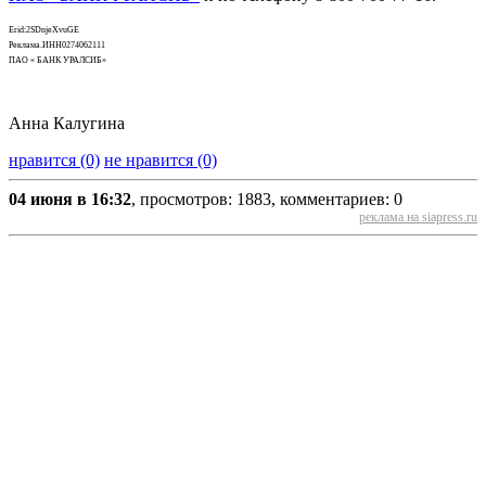
Erid:2SDnjeXvuGE
Реклама.ИНН0274062111
ПАО « БАНК УРАЛСИБ»
Анна Калугина
нравится (0)
не нравится (0)
04 июня в 16:32
, просмотров: 1883, комментариев: 0
реклама на siapress.ru