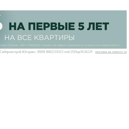
Сибпромстрой-Югория», ИНН 8602219323 erid:2SDnjeSGKGP
реклама на siapress.ru