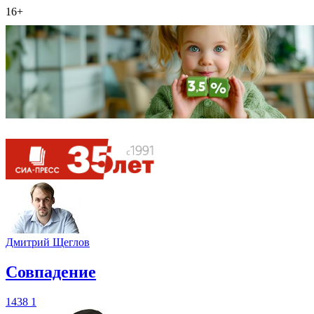
16+
Дмитрий Щеглов
​Совпадение
1438
1