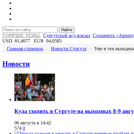
Найти
ГОРЯЧИЕ ТЕМЫ:
Сургутский ж/д вокзал
Сохранить «Аврору
USD
81,4077
EUR
94,0585
Главная страница
→
Новости Сургута
→
​Уже в эти выходные
Новости
​Куда сходить в Сургуте на выходных 8-9 ав
06 августа в 14:42
574
0