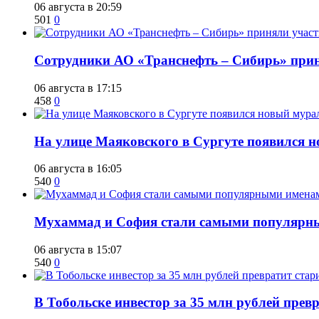
06 августа в 20:59
501
0
Сотрудники АО «Транснефть – Сибирь» приня
06 августа в 17:15
458
0
​На улице Маяковского в Сургуте появился 
06 августа в 16:05
540
0
​Мухаммад и София стали самыми популярн
06 августа в 15:07
540
0
В Тобольске инвестор за 35 млн рублей прев