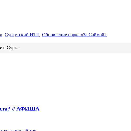
»
Сургутский НТЦ
Обновление парка «За Саймой»
 в Сург...
густа? // АФИША