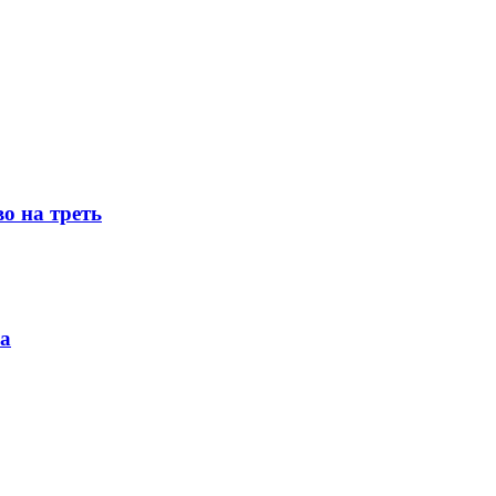
о на треть
ка