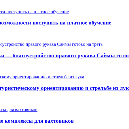
озможности поступить на платное обучение
ки — благоустройство правого рукава Саймы готов
 туристическому ориентированию и стрельбе из лу
ые комплексы для вахтовиков